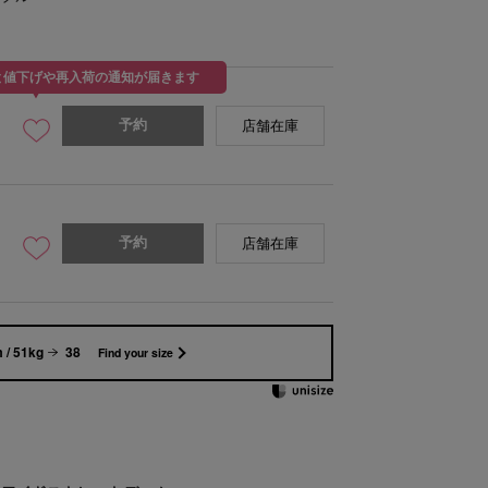
と値下げや再入荷の通知が届きます
予約
店舗在庫
予約
店舗在庫
 / 51kg
38
Find your size