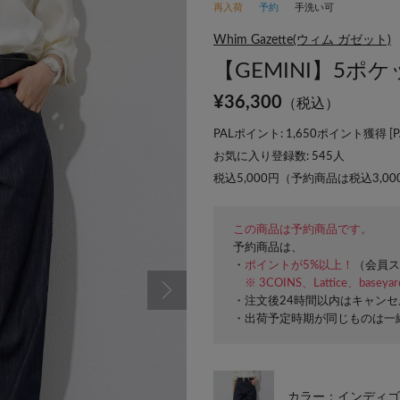
再入荷
予約
手洗い可
Whim Gazette(ウィム ガゼット)
【GEMINI】5
¥
36,300
（税込）
PALポイント: 1,650ポイント獲得 [
お気に入り登録数:
545
人
税込5,000円（予約商品は税込3,0
この商品は予約商品です。
予約商品は、
・
ポイントが5%以上！
（会員ス
※ 3COINS、Lattice、basey
・注文後24時間以内はキャン
・出荷予定時期が同じものは一
カラー：インディゴ