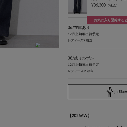
¥36,300
（税込）
お気に入り登録する
36/
在庫あり
12月上旬頃出荷予定
レディースS 相当
身長：165cm / 着用サイズ：38
38/
残りわずか
12月上旬頃出荷予定
レディースM 相当
158cm
【2026AW】