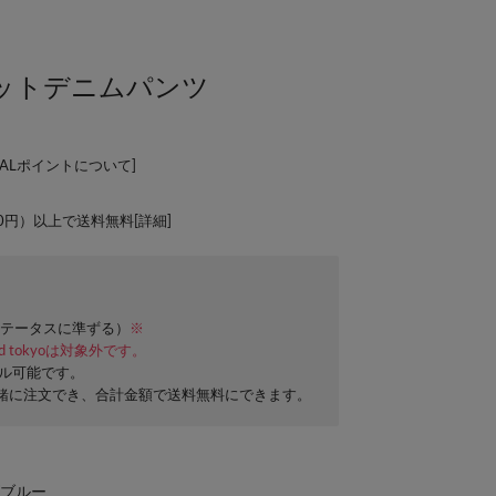
ポケットデニムパンツ
PALポイントについて
]
00円）以上で送料無料[
詳細
]
テータスに準ずる）
※
ard tokyoは対象外です。
セル可能です。
緒に注文でき、合計金額で送料無料にできます。
ブルー