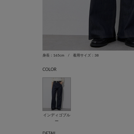
身長：165cm / 着用サイズ：38
COLOR
インディゴブル
ー
DETAIL