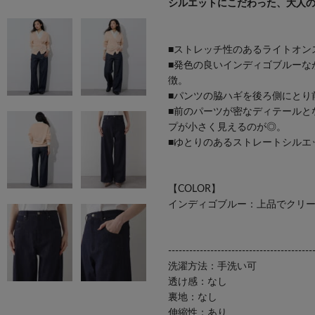
シルエットにこだわった、大人
■ストレッチ性のあるライトオン
■発色の良いインディゴブルーな
徴。
■パンツの脇ハギを後ろ側にとり
■前のパーツが密なディテールと
プが小さく見えるのが◎。
■ゆとりのあるストレートシルエ
【COLOR】
インディゴブルー：上品でクリ
-----------------------------------------
洗濯方法：手洗い可
透け感：なし
裏地：なし
伸縮性：あり