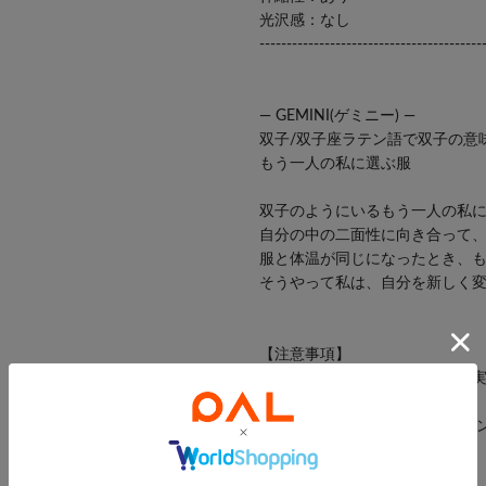
光沢感：なし
-----------------------------------------
― GEMINI(ゲミニー) ―
双子/双子座ラテン語で双子の意
もう一人の私に選ぶ服
双子のようにいるもう一人の私
自分の中の二面性に向き合って
服と体温が同じになったとき、
そうやって私は、自分を新しく
【注意事項】
・画像の商品はサンプルです。
ます。
また 、パソコンやスマートフォ
る場合がございます。
・店頭及び屋外での撮影画像は