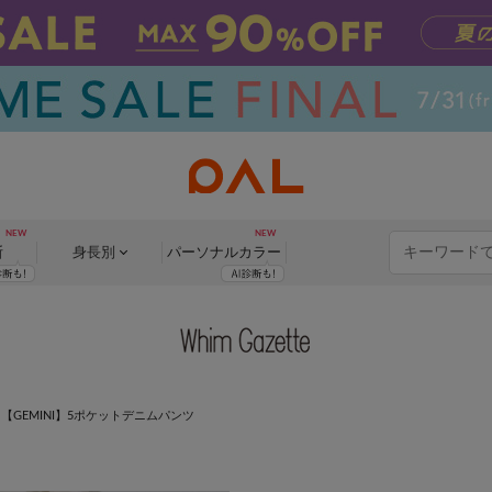
断
身長別
パーソナル
カラー
>
【GEMINI】5ポケットデニムパンツ