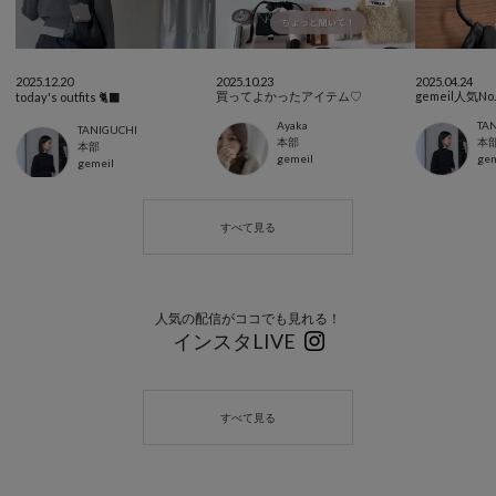
2025.12.20
2025.10.23
2025.04.24
買ってよかったアイテム♡
gemeil人気N
today's outfits 🐈‍⬛
Ayaka
TA
TANIGUCHI
本部
本
本部
gemeil
gem
gemeil
人気の配信がココでも見れる！
インスタLIVE