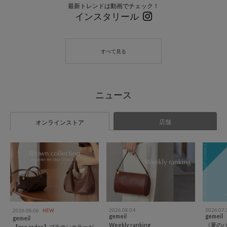
最新トレンドは動画でチェック！
インスタリール
店舗
オンラインストア
2026.08.04
2026.07.
2026.08.06
NEW
gemeil
gemeil
gemeil
Weekly ranking
《夏の
【pre order】ブラウンカラーが