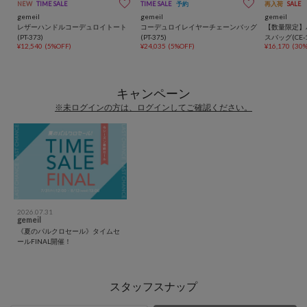
NEW
TIME SALE
TIME SALE
予約
再入荷
SALE
gemeil
gemeil
gemeil
レザーハンドルコーデュロイトート
コーデュロイレイヤーチェーンバッグ
【数量限定】
(PT-373)
(PT-375)
スバッグ(CE-1
¥12,540
(5%OFF)
¥24,035
(5%OFF)
¥16,170
(30
キャンペーン
※未ログインの方は、ログインしてご確認ください。
2026.07.31
gemeil
《夏のパルクロセール》タイムセ
ールFINAL開催！
スタッフスナップ