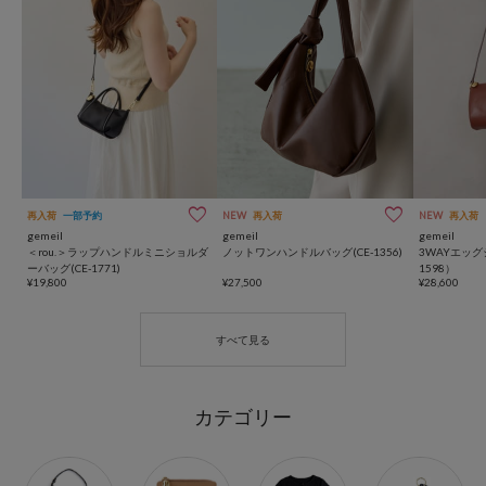
再入荷
一部予約
NEW
再入荷
NEW
再入荷
gemeil
gemeil
gemeil
＜rou.＞ラップハンドルミニショルダ
ノットワンハンドルバッグ(CE-1356)
3WAYエッグ
ーバッグ(CE-1771)
1598）
¥19,800
¥27,500
¥28,600
カテゴリー