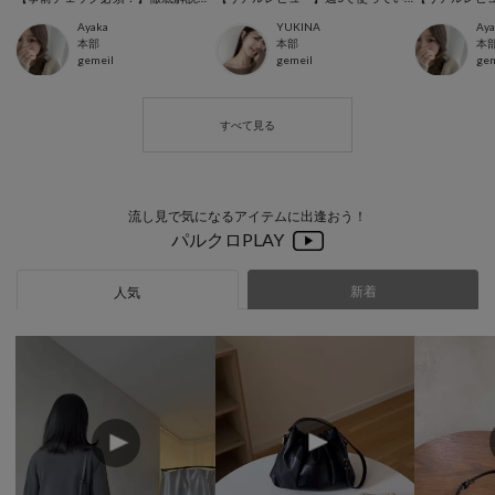
Ayaka
YUKINA
Aya
本部
本部
本
gemeil
gemeil
gem
流し見で気になるアイテムに出逢おう！
パルクロPLAY
新着
人気