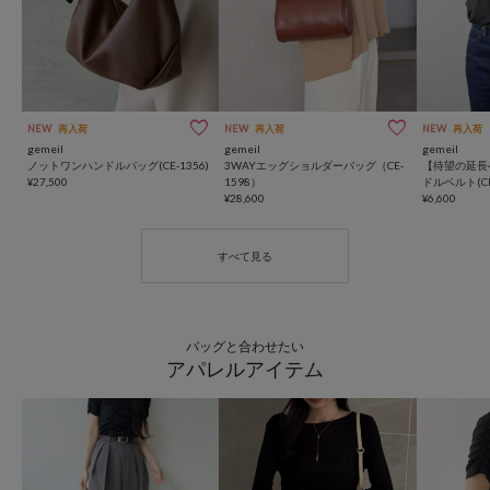
NEW
再入荷
NEW
再入荷
NEW
再入荷
gemeil
gemeil
gemeil
ノットワンハンドルバッグ(CE-1356)
3WAYエッグショルダーバッグ（CE-
【待望の延長
¥27,500
1598）
ドルベルト(CE-
¥28,600
¥6,600
バッグと合わせたい
アパレルアイテム