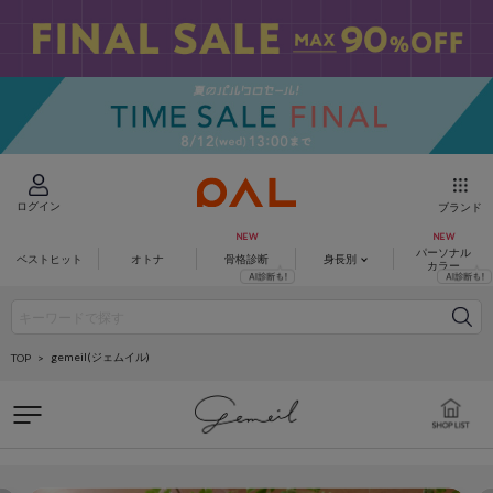
ログイン
ブランド
パーソナル
ベストヒット
オトナ
骨格診断
身長別
カラー
gemeil(ジェムイル)
TOP