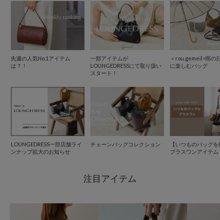
先週の人気No.1アイテム
一部アイテムが
＜rou.gemeil>
は？！
LOUNGEDRESSにて取り扱い
に楽しむバッグ
スタート！
LOUNGEDRESS一部店舗ライ
チェーンバッグコレクション
【いつものバッグを
ンナップ拡大のお知らせ
プラスワンアイテム
注目アイテム