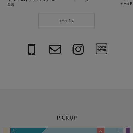
セールF
登場
PICK UP