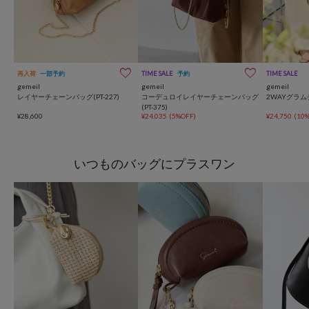
再入荷
一部予約
TIME SALE
予約
TIME SALE
gemeil
gemeil
gemeil
レイヤーチェーンバッグ(PT-227)
コーデュロイレイヤーチェーンバッグ
2WAYグラムチ
(PT-375)
¥28,600
¥24,035
(5%OFF)
¥24,750
(10
いつものバッグにプラスワン