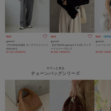
SALE
SALE
SALE
一部予
gemeil
gemeil
gemeil
【YUKINA企画】タックワイドパンツ
【LE'MAGE×gemeilコラボ】ティア
シャーリングトッ
(MA-001)
ードスリーブロンT
¥7,150
(50%OFF)
¥5,280
(40%OFF)
¥4,950
(50%O
キラッと光る
チェーンバッグシリーズ