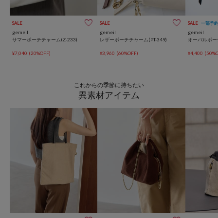
SALE
SALE
SALE
一部予
gemeil
gemeil
gemeil
サマーポーチチャーム(Z-233)
レザーポーチチャーム(PT-349)
オーバルポーチチ
¥7,040
(20%OFF)
¥3,960
(60%OFF)
¥4,400
(50%O
これからの季節に持ちたい
異素材アイテム