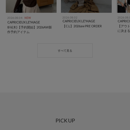
2026.08.02
2026.08.
2026.08.04
NEW
CAPRICIEUX LE'MAGE
CAPRIC
CAPRICIEUX LE'MAGE
【C.L】2026aw PRE ORDER
【アウ
8/6(木)【予約開始】2026AW新
に決ま
作予約アイテム
PICK UP