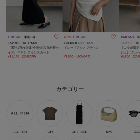
TIME SALE
手洗い可
NEW
TIME SALE
TIME SALE
手
CAPRICIEUX LE'MAGE
CAPRICIEUX LE'MAGE
CAPRICIEUX
【累計1万枚突破/全骨格◎/低身長サ
ドレープアシメブラウス
【コラボ限定
イズ】マキシIラインスカート
ジュ】13o
¥11,176
(20%OFF)
¥8,800
(20%OFF)
¥8,800
(20%
デニム
カテゴリー
ALL ITEM
TOPS
ONEPIECE
BAG
GOO