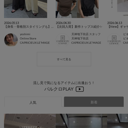
2026.05.13
2026.04.30
2026.06.13
【身長・骨格別スタイリングも】ロングセラーの“2タックワイドパンツ”に新色が登場！
【次回入荷】新作トップス紹介️✨️
yoshimi
天神地下街店 スタッフ
ピ
Online Store
天神地下街店
ピ
CAPRICIEUX LE'MAGE
CAPRICIEUX LE'MAGE
CAP
流し見で気になるアイテムに出逢おう！
パルクロPLAY
新着
人気