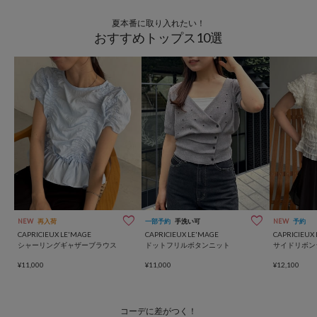
夏本番に取り入れたい！
おすすめトップス10選
NEW
再入荷
一部予約
手洗い可
NEW
予約
CAPRICIEUX LE'MAGE
CAPRICIEUX LE'MAGE
CAPRICIEUX
シャーリングギャザーブラウス
ドットフリルボタンニット
サイドリボン
¥11,000
¥11,000
¥12,100
コーデに差がつく！