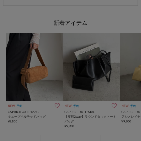
NEW
予約
NEW
予約
NEW
予約
CAPRICIEUX LE'MAGE
CAPRICIEUX LE'MAGE
CAPRICIEUX
キューブベルテッドバッグ
【変形2way】ラウンドタックトート
アシメレイヤ
¥8,800
バッグ
¥9,900
¥9,900