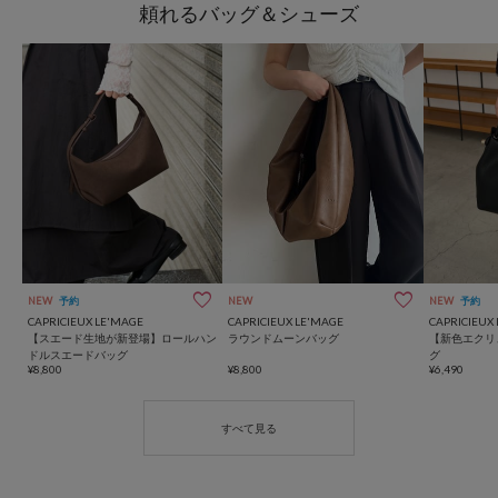
頼れるバッグ＆シューズ
NEW
予約
NEW
NEW
予約
CAPRICIEUX LE'MAGE
CAPRICIEUX LE'MAGE
CAPRICIEUX
【スエード生地が新登場】ロールハン
ラウンドムーンバッグ
【新色エクリ
ドルスエードバッグ
グ
¥8,800
¥8,800
¥6,490