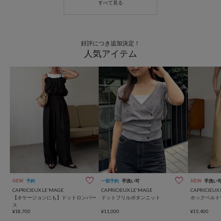
好評につき追加決定！
人気アイテム
NEW
予約
一部予約
手洗い可
NEW
手洗い
CAPRICIEUX LE'MAGE
CAPRICIEUX LE'MAGE
CAPRICIEUX
【オケージョンにも】ドットロンパー
ドットフリルボタンニット
ホックベルト
ス
¥18,700
¥11,000
¥15,400