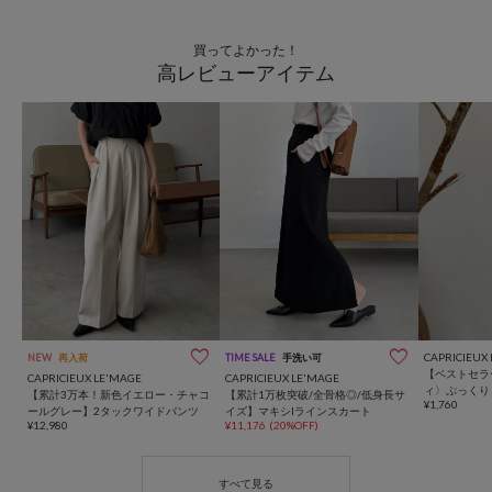
買ってよかった！
高レビューアイテム
CAPRICIEUX
NEW
再入荷
TIME SALE
手洗い可
【ベストセラー
CAPRICIEUX LE'MAGE
CAPRICIEUX LE'MAGE
ィ〉ぷっくり
【累計3万本！新色イエロー・チャコ
【累計1万枚突破/全骨格◎/低身長サ
¥1,760
ス
ールグレー】2タックワイドパンツ
イズ】マキシIラインスカート
¥12,980
¥11,176
(20%OFF)