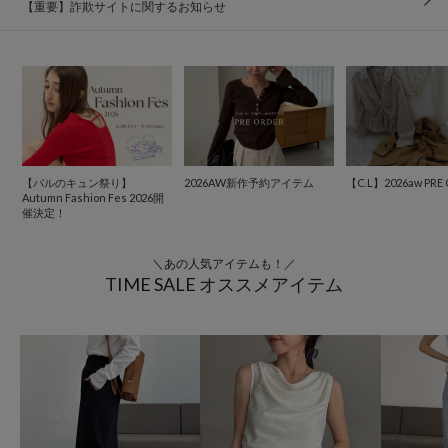
【重要】詐欺サイトに関するお知らせ
【パルのキュン祭り】
2026AW新作予約アイテム
【C.L】2026aw PRE
Autumn Fashion Fes 2026開
催決定！
＼あの人気アイテムも！／
TIME SALE オススメアイテム