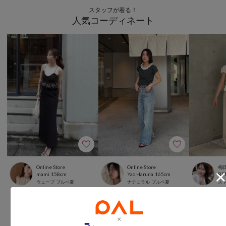
スタッフが着る！
人気コーディネート
Online Store
Online Store
梅
mami
158cm
Yao Haruna
165cm
ウェーブ
ブルベ夏
ナチュラル
ブルベ夏
ス