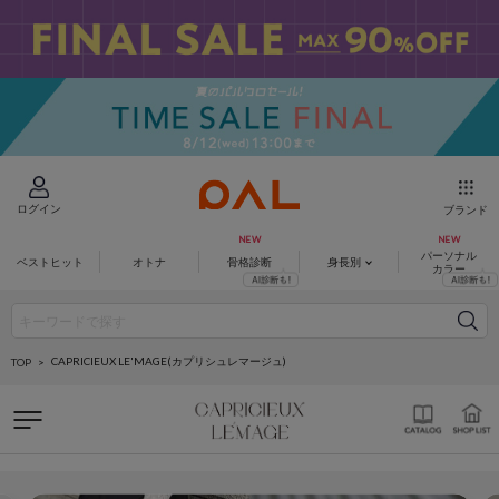
ログイン
ブランド
パーソナル
ベストヒット
オトナ
骨格診断
身長別
カラー
CAPRICIEUX LE'MAGE(カプリシュレマージュ)
TOP