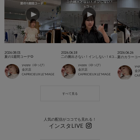
2026.08.01
2026.06.18
2026.06.26
夏の1週間コーデ🌻
二の腕出さない！インしない！6コーデ
夏のカラーコー
yuppy（ゆっぴ）
yuppy（ゆっぴ）
yu
金沢店
金沢店
金
CAPRICIEUX LE'MAGE
CAPRICIEUX LE'MAGE
CAP
人気の配信がココでも見れる！
インスタLIVE