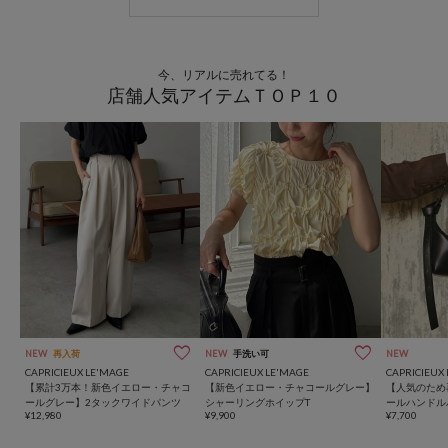
今、リアルに売れてる！
店舗人気アイテムＴＯＰ１０
NEW
再入荷
NEW
手洗い可
NEW
CAPRICIEUX LE'MAGE
CAPRICIEUX LE'MAGE
CAPRICIEUX
【累計3万本！新色イエロー・チャコ
【新色イエロー・チャコールグレー】
【人気のため
ールグレー】2タックワイドパンツ
シャーリングホイップT
ールハンドル
¥12,980
¥9,900
¥7,700