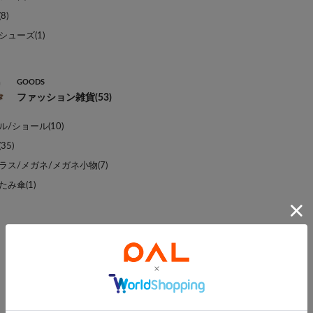
8)
シューズ(1)
GOODS
ファッション雑貨(53)
/ショール(10)
35)
ラス/メガネ/メガネ小物(7)
み傘(1)