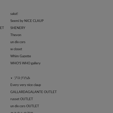
salut!
Seemi by NICE CLAUP
LET
SHENERY
Thevon
un dix cors
w closet
Whim Gazette
WHO'S WHO gallery
ブログのみ
▼
Every very nice claup
GALLARDAGALANTE OUTLET
russet OUTLET
un dix cors OUTLET