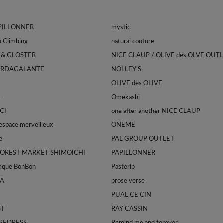
APILLONNER
mystic
Franklin Climbing
natural couture
 & GLOSTER
NICE CLAUP / OLIVE des OLVE OUT
ARDAGALANTE
NOLLEY'S
OLIVE des OLIVE
-
Omekashi
CI
one after another NICE CLAUP
space merveilleux
ONEME
e
PAL GROUP OUTLET
FOREST MARKET SHIMOICHI
PAPILLONNER
tique BonBon
Pasterip
TA
prose verse
PUAL CE CIN
ST
RAY CASSIN
GEDRESS
Remind me and forever