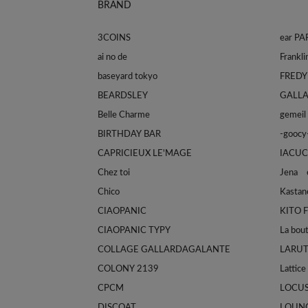
BRAND
3COINS
ear P
ai no de
baseyard tokyo
FREDY
BEARDSLEY
GALL
Belle Charme
gemeil
BIRTHDAY BAR
-goocy
CAPRICIEUX LE'MAGE
IACUC
Chez toi
Jena e
Chico
Kastan
CIAOPANIC
KITO 
CIAOPANIC TYPY
La bou
COLLAGE GALLARDAGALANTE
LARU
COLONY 2139
Lattice
CPCM
LOCU
DISCOAT
LOUN