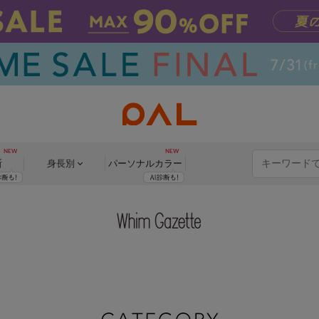
断
身長別
パーソナル
カラー