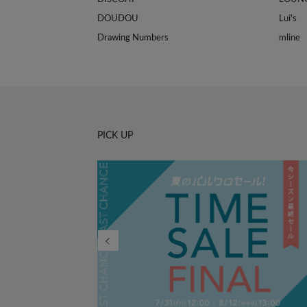
DOUDOU
Lui's
Drawing Numbers
mline
PICK UP