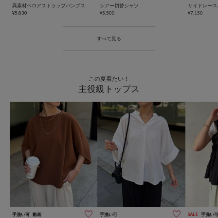
異素材ベロアストラップパンプス
シアー切替シャツ
サイドレース
¥5,830
¥5,500
¥7,150
この夏着たい！
主役級トップス
手洗い可
動画
手洗い可
SALE
手洗い