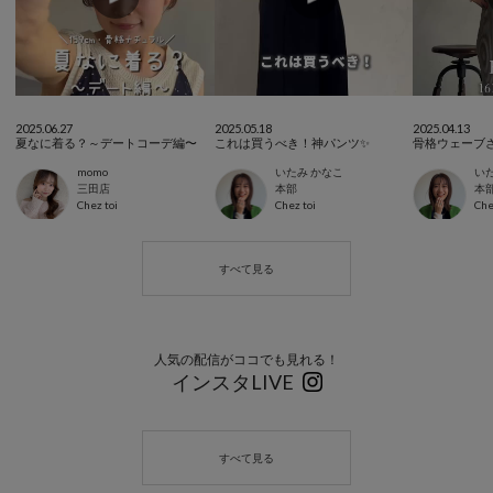
2025.06.27
2025.05.18
2025.04.13
夏なに着る？～デートコーデ編〜
これは買うべき！神パンツ✨
momo
いたみ かなこ
い
三田店
本部
本
Chez toi
Chez toi
Che
人気の配信がココでも見れる！
インスタLIVE