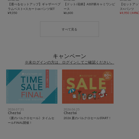
【選べるセットアップ】ギャザーペプ
【ドット/花柄】ASST柄キャミワンピ
【セットアッ
ラムベスト×スカートorパンツSET
ース
ス×パンツ
¥9,350
¥6,600
¥4,950
(44%O
キャンペーン
※未ログインの方は、ログインしてご確認ください。
2026.07.31
2026.06.25
Chez toi
Chez toi
《夏のパルクロセール》タイムセ
2026 夏のパルクロセールSTART！
ールFINAL開催！