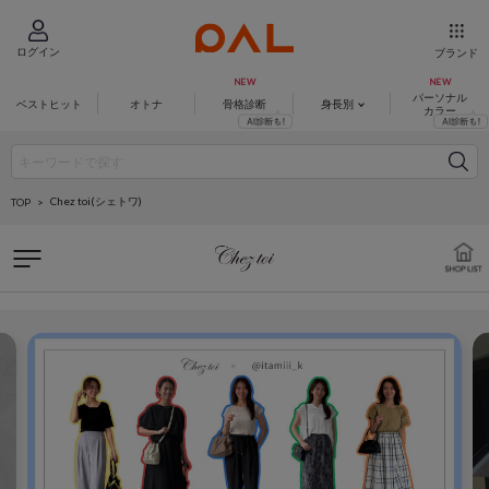
ログイン
ブランド
パーソナル
ベストヒット
オトナ
骨格診断
身長別
カラー
Chez toi(シェトワ)
TOP