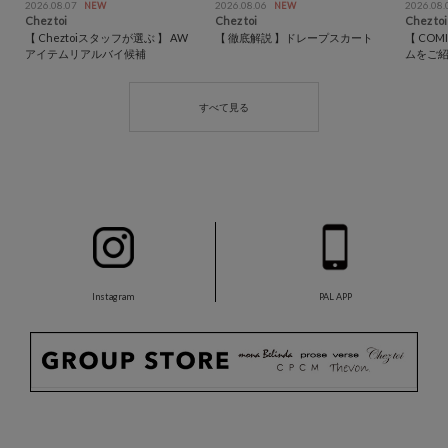
2026.08.07
2026.08.06
2026.08
NEW
NEW
Chez toi
Chez toi
Chez toi
【 Cheztoiスタッフが選ぶ 】 AW
【 徹底解説 】ドレープスカート
【 COM
アイテムリアルバイ候補
ムをご紹
Instagram
PAL APP