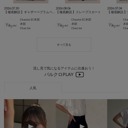
2026.07.30
2026.08.06
2026.07.04
【 徹底解説 】ギャザーペプラムベスト×スカートorパンツSET
【 徹底解説 】ドレープスカート
【 徹底解説 
Cheztoi EC本部
Cheztoi EC本部
Che
本部
本部
本
Chez toi
Chez toi
Che
流し見で気になるアイテムに出逢おう！
パルクロPLAY
人気