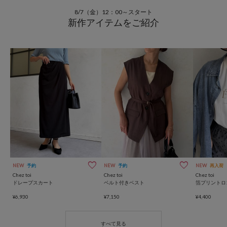
8/7（金）12：00～スタート
新作アイテムをご紹介
NEW
予約
NEW
予約
NEW
再入荷
Chez toi
Chez toi
Chez toi
ドレープスカート
ベルト付きベスト
箔プリントロ
¥6,930
¥7,150
¥4,400