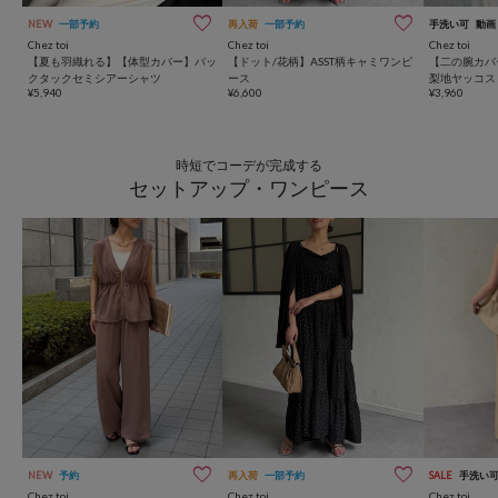
NEW
一部予約
再入荷
一部予約
手洗い可
動画
Chez toi
Chez toi
Chez toi
【夏も羽織れる】【体型カバー】バッ
【ドット/花柄】ASST柄キャミワンピ
【二の腕カバ
クタックセミシアーシャツ
ース
梨地ヤッコス
¥5,940
¥6,600
¥3,960
時短でコーデが完成する
セットアップ・ワンピース
NEW
予約
再入荷
一部予約
SALE
手洗い
Chez toi
Chez toi
Chez toi