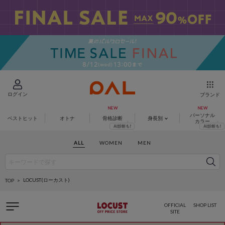
ログイン
ブランド
パーソナル
ベストヒット
オトナ
骨格診断
身長別
カラー
ALL
WOMEN
MEN
LOCUST(ローカスト)
TOP
OFFICIAL
SHOP LIST
SITE