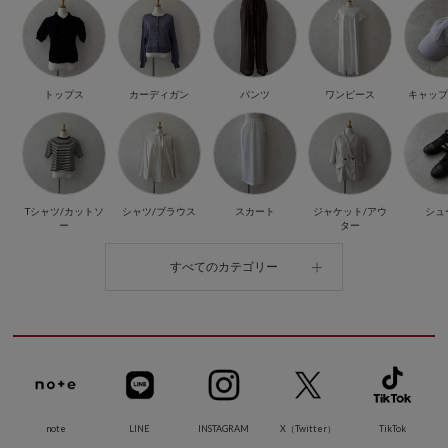
トップス
カーディガン
パンツ
ワンピース
キャップ
Tシャツ/カットソ
シャツ/ブラウス
スカート
ジャケット/アウ
シュ
ー
ター
すべてのカテゴリー
note
LINE
INSTAGRAM
X（Twitter）
TikTok