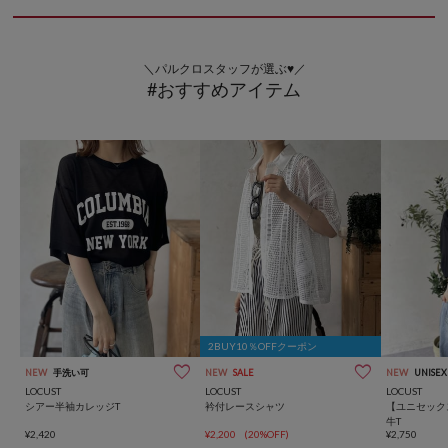
＼パルクロスタッフが選ぶ♥／
#おすすめアイテム
2BUY10％OFFクーポン
NEW
手洗い可
NEW
SALE
NEW
UNISEX
LOCUST
LOCUST
LOCUST
シアー半袖カレッジT
衿付レースシャツ
【ユニセック
牛T
¥2,420
¥2,200
(20%OFF)
¥2,750