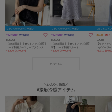
2BUY10％OFFクーポン
2BUY10％OFFクーポン
2BUY10％
TIME SALE
WEB限定
TIME SALE
WEB限定
再入荷
SALE
LOCUST
LOCUST
LOCUST
【WEB限定】【セットアップ対応】
【WEB限定】【セットアップ対応
【セットアッ
コード刺繍ノースリーブブラウス
可】コード刺繍スカート
ングイージー
¥1,320
(73%OFF)
¥1,320
(79%OFF)
¥1,210
(50%O
＼ひんやり快適／
#接触冷感アイテム