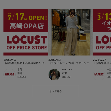
2026.07.03
2026.04.17
2026.02.27
【群馬県初出店】高崎OPA店がOPENします✨
【スタイルアップ◎】コクーンパンツ
本部
SAKURA
本
本部
本部
本
LOCUST
LOCUST
LO