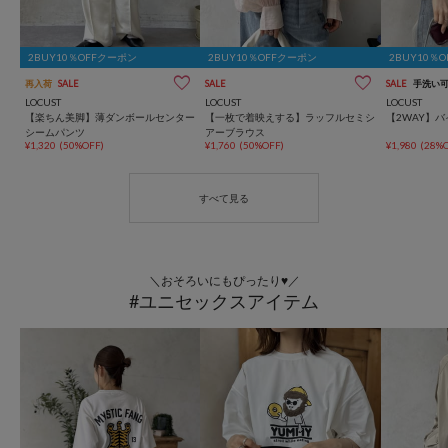
2BUY10％OFFクーポン
2BUY10％OFFクーポン
2BUY10％
再入荷
SALE
SALE
SALE
手洗い
LOCUST
LOCUST
LOCUST
【楽ちん美脚】薄ダンボールセンター
【一枚で着映えする】ラッフルセミシ
【2WAY】バ
シームパンツ
アーブラウス
¥1,320
(50%OFF)
¥1,760
(50%OFF)
¥1,980
(28%O
＼おそろいにもぴったり♥／
#ユニセックスアイテム