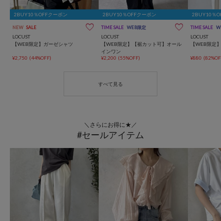
2BUY10％OFFクーポン
2BUY10％OFFクーポン
2BUY10％
NEW
SALE
TIME SALE
WEB限定
TIME SALE
W
LOCUST
LOCUST
LOCUST
【WEB限定】ガーゼシャツ
【WEB限定】【裾カット可】オール
【WEB限定
インワン
¥2,750
(44%OFF)
¥2,200
(55%OFF)
¥880
(82%OF
＼さらにお得に★／
#セールアイテム