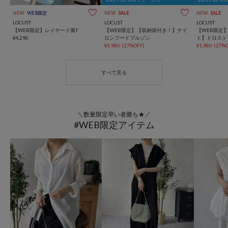
NEW
WEB限定
NEW
SALE
NEW
SALE
LOCUST
LOCUST
LOCUST
【WEB限定】レイヤード風T
【WEB限定】【収納袋付き！】ナイ
【WEB限定
¥4,290
ロンフードブルゾン
ト】ドロスト
¥1,980
(27%OFF)
¥1,980
(27%O
＼数量限定早い者勝ち★／
#WEB限定アイテム