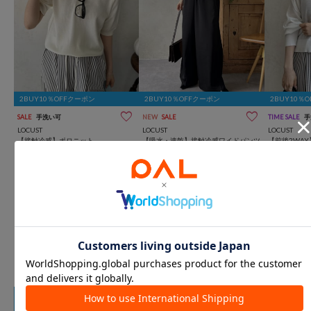
2BUY10％OFFクーポン
2BUY10％OFFクーポン
2BUY10％
SALE
手洗い可
NEW
SALE
TIME SALE
手
LOCUST
LOCUST
LOCUST
【接触冷感】ポロニット
【吸水・速乾】接触冷感ワイドパンツ
【前後2WA
¥2,200
(31%OFF)
¥2,200
(33%OFF)
¥1,650
(48%O
キャンペーン
※未ログインの方は、ログインしてご確認ください。