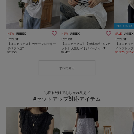
2BUY10％
NEW
UNISEX
NEW
UNISEX
SALE
UNISEX
LOCUST
LOCUST
LOCUST
【ユニセックス】 カラーフロッキー
【ユニセックス】【接触冷感・UVカ
【ユニセックス
チベタン虎T
ット】 天竺ヒゲオジドーナッツT
イングトップ
¥2,750
¥2,420
¥1,375
(78%O
＼着るだけでおしゃれ見え／
#セットアップ対応アイテム