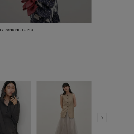
LY RANKING TOP10
【今買ってすぐ着れる