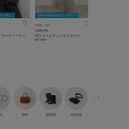
Fクーポン
2BUY10％OFFクーポン
2BUY10％OFF
NEW
予約
TIME SALE
LARUTA
LARUTA
】フーディーラッ
ボリュームチュールスカート
バックスリットプリ
¥7,590
¥4,158
(30%OFF)
CC
BAG
SHOES
GOODS
ALL ITEM
SA