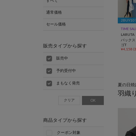
すべて
通常価格
2BUY1
セール価格
TIME SAL
LARUTA
バックス
ゴT
販売タイプから探す
¥4,158
(
販売中
予約受付中
まもなく発売
夏の日焼
羽織
クリア
OK
商品タイプから探す
クーポン対象