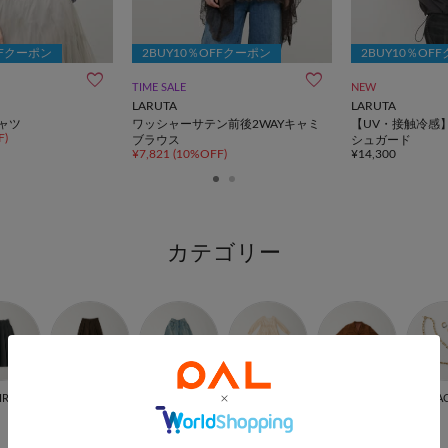
FFクーポン
2BUY10％OFFクーポン
2BUY10％OF
TIME SALE
NEW
LARUTA
LARUTA
ャツ
ワッシャーサテン前後2WAYキャミ
【UV・接触冷感
F)
ブラウス
シュガード
¥7,821
(10%OFF)
¥14,300
カテゴリー
IRT
PANTS
DENIM
ONE PIECE
OUTER
A