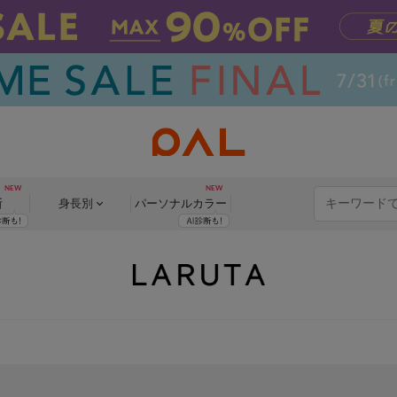
断
身長別
パーソナル
カラー