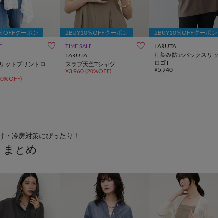
0％OFFクーポン
2BUY10％OFFクーポン
2BUY10％OFFクーポン
LARUTA
E
TIME SALE
汗染み防止バックスリ
LARUTA
ロゴT
リットプリントロ
スラブ天竺Tシャツ
¥5,940
¥3,960
(20%OFF)
30%OFF)
け・冷房対策にぴったり！
りまとめ