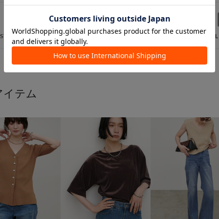
IST
INSTAGRAM
STAFF SNAP
APP
MAIL