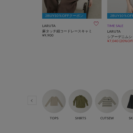
OFFクーポン
2BUY10％OFFクーポン
2BUY10％O
LARUTA
TIME SALE
ルダーバッグ
麻タッチ細コードレースキャミ
LARUTA
¥9,900
シアーデニムシ
¥7,040
(20%OF
 ITEM
SALE
TOPS
SHIRTS
CUTSEW
SK