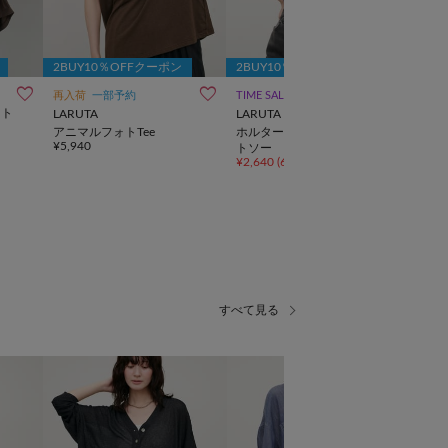
2BUY10％OFFクーポン
2BUY10％OFFクーポン
2BU
LAR
再入荷
一部予約
TIME SALE
ット
LIF
LARUTA
LARUTA
Tee
アニマルフォトTee
ホルターネック風半袖カッ
¥6,9
¥5,940
トソー
¥2,640
(60%OFF)