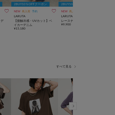
2BUY10％OFFクーポン
2BUY10％OFFクーポン
2B
NEW
再入荷
予約
NEW
再入荷
予約
NEW
LARUTA
LARUTA
LAR
トデ
【接触冷感・UVカット】ベ
レースナロースカート
ロー
¥9,900
イカーデニム
ト
¥15,180
¥7,1