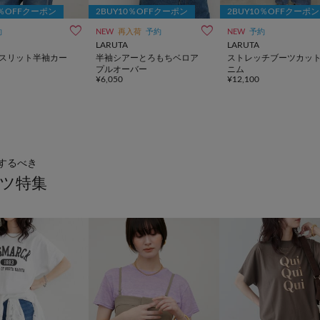
0％OFFクーポン
2BUY10％OFFクーポン
2BUY10％OFFクーポン
約
NEW
再入荷
予約
NEW
予約
LARUTA
LARUTA
スリット半袖カー
半袖シアーとろもちベロア
ストレッチブーツカッ
プルオーバー
ニム
¥6,050
¥12,100
するべき
ャツ特集