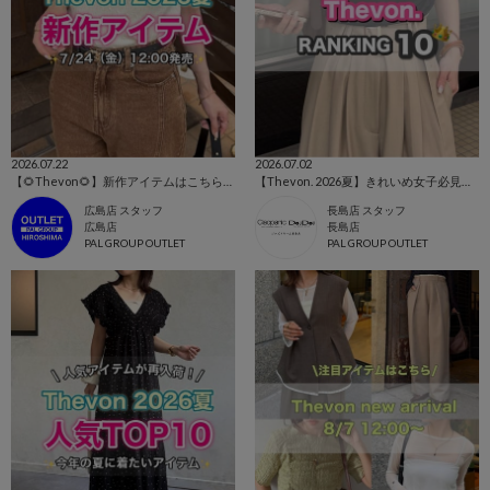
2026.07.22
2026.07.02
【🌻Thevon🌻】新作アイテムはこちらから！👀✨
【Thevon. 2026夏】きれいめ女子必見👀人気ランキングTOP10🌷
広島店 スタッフ
長島店 スタッフ
広島店
長島店
PAL GROUP OUTLET
PAL GROUP OUTLET