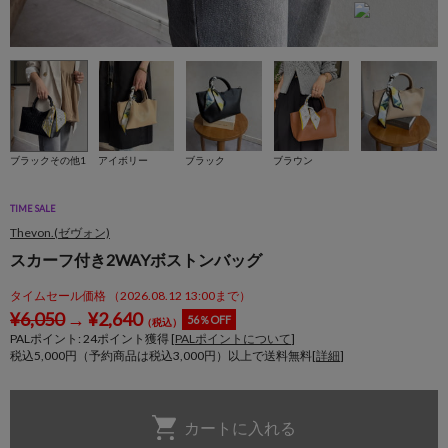
ブラックその他1
アイボリー
ブラック
ブラウン
TIME SALE
Thevon.(ゼヴォン)
スカーフ付き2WAYボストンバッグ
タイムセール価格 （2026.08.12 13:00まで）
¥
6,050
→
¥
2,640
56％OFF
（税込）
PALポイント:
24
ポイント獲得 [
PALポイントについて
]
税込5,000円（予約商品は税込3,000円）以上で送料無料[
詳細
]