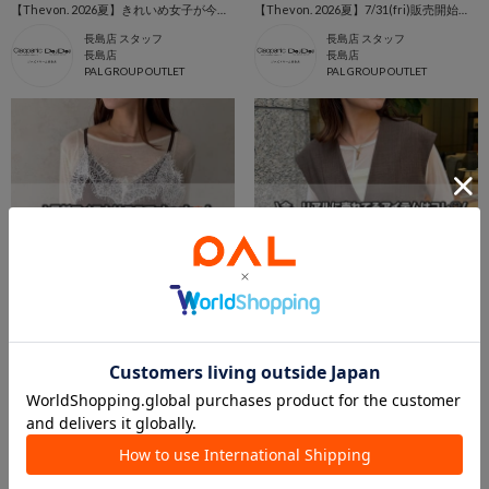
【Thevon. 2026夏】きれいめ女子が今買うべき人気アイテムBEST10🌷
【Thevon. 2026夏】7/31(fri)販売開始🔔YUNAデニム新色&新サイズ登場🌷
長島店 スタッフ
長島店 スタッフ
長島店
長島店
PAL GROUP OUTLET
PAL GROUP OUTLET
2026.08.08
2026.08.08
【Thevon. 2026夏】8/7(fri)販売開始の新作アイテムまとめ🌷
【Thevon. 2026夏】今、きれいめ女子に選ばれている人気アイテムランキング🌷
長島店 スタッフ
長島店 スタッフ
長島店
長島店
PAL GROUP OUTLET
PAL GROUP OUTLET