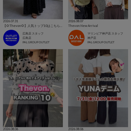
2026.07.31
2026.08.07
【🌻Thevon🌻】人気トップ10はこちらから！👀✨
Thevon New Arrival
広島店 スタッフ
マリンピア神戸店 スタッフ
広島店
神戸店
PAL GROUP OUTLET
PAL GROUP OUTLET
2026.08.06
2026.08.06