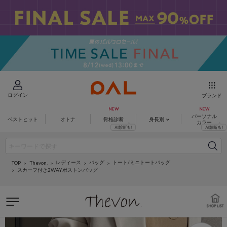
ログイン
ブランド
パーソナル
ベストヒット
オトナ
骨格診断
身長別
カラー
レディース
バッグ
トート/ミニトートバッグ
Thevon.
TOP
スカーフ付き2WAYボストンバッグ