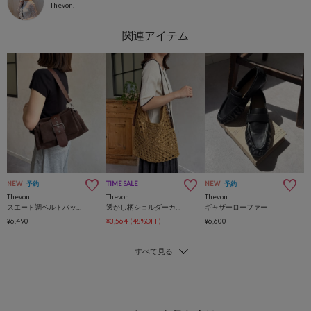
Thevon.
NEW
予約
TIME SALE
NEW
予約
Thevon.
Thevon.
Thevon.
スエード調ベルトバッグ
透かし柄ショルダーカゴバッグ
ギャザーローファー
¥6,490
¥3,564
(48%OFF)
¥6,600