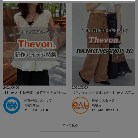
2026.08.06
2026.08.05
【Thevon.】秋先取り新作アイテム発売スタート🍂
【キレイめ女子集まれ🧺】Thevon人気ランキングTOP10📣
湘南平塚店 スタッフ
鳥栖店 スタッフ
湘南平塚店
鳥栖店
PAL GROUP OUTLET
PAL GROUP OUTLET