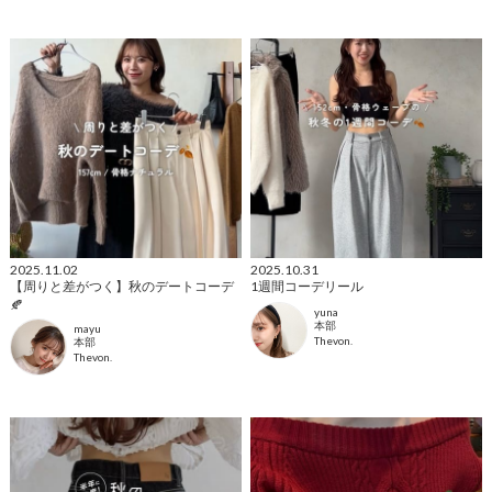
2025.11.02
2025.10.31
【周りと差がつく】秋のデートコーデ
1週間コーデリール
🍂
yuna
本部
mayu
Thevon.
本部
Thevon.