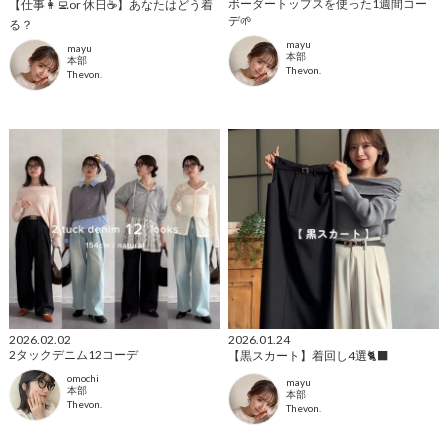
ボーダートップスを使った1週間コー
【仕事👩‍💻or 休日☕️】あなたはどう着
デ🌱
る？
mayu
mayu
本部
本部
Thevon.
Thevon.
2026.02.02
2026.01.24
2タックデニム12コーデ
【黒スカート】着回し4選🐈‍⬛
omochi
mayu
本部
本部
Thevon.
Thevon.