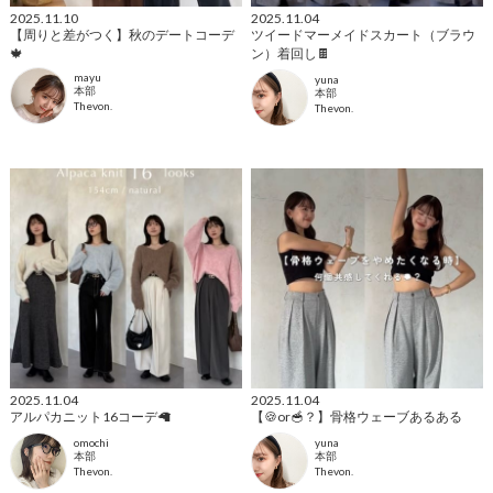
2025.11.10
2025.11.04
【周りと差がつく】秋のデートコーデ
ツイードマーメイドスカート（ブラウ
🍁
ン）着回し🍫
mayu
yuna
本部
本部
Thevon.
Thevon.
2025.11.04
2025.11.04
アルパカニット16コーデ🦙
【🍪or🥣？】骨格ウェーブあるある
omochi
yuna
本部
本部
Thevon.
Thevon.