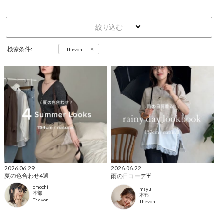
絞り込む
×
検索条件:
Thevon.
2026.06.29
2026.06.22
夏の色合わせ4選
雨の日コーデ☔️
omochi
mayu
本部
本部
Thevon.
Thevon.