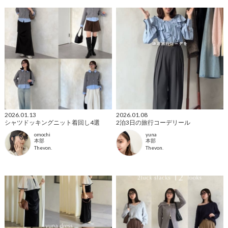
2026.01.13
2026.01.08
シャツドッキングニット着回し4選
2泊3日の旅行コーデリール
omochi
yuna
本部
本部
Thevon.
Thevon.