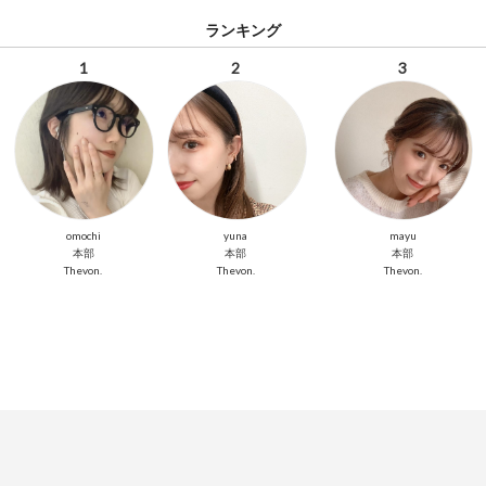
ランキング
1
2
3
omochi
yuna
mayu
本部
本部
本部
Thevon.
Thevon.
Thevon.