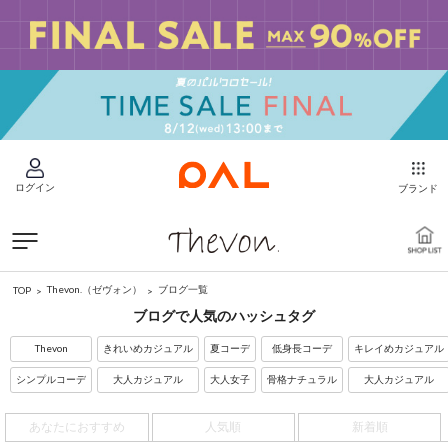
ログイン
ブランド
Thevon.（ゼヴォン）
ブログ一覧
TOP
ブログで人気のハッシュタグ
Thevon
きれいめカジュアル
夏コーデ
低身長コーデ
キレイめカジュアル
シンプルコーデ
大人カジュアル
大人女子
骨格ナチュラル
大人カジュアル
あなたにおすすめ
人気順
新着順