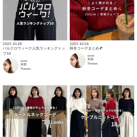
2025.10.28
2025.10.26
パルクロウィーク人気ランキングトッ
秋冬コーデまとめ🍂
プ10
yuna
本部
yuna
Thevon.
本部
Thevon.