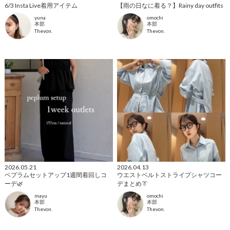
6/3 Insta Live着用アイテム
【雨の日なに着る？】Rainy day outfits
yuna
omochi
本部
本部
Thevon.
Thevon.
2026.05.21
2026.04.13
ペプラムセットアップ1週間着回しコ
ウエストベルトストライプシャツコー
ーデ🌿
デまとめ👔
mayu
omochi
本部
本部
Thevon.
Thevon.