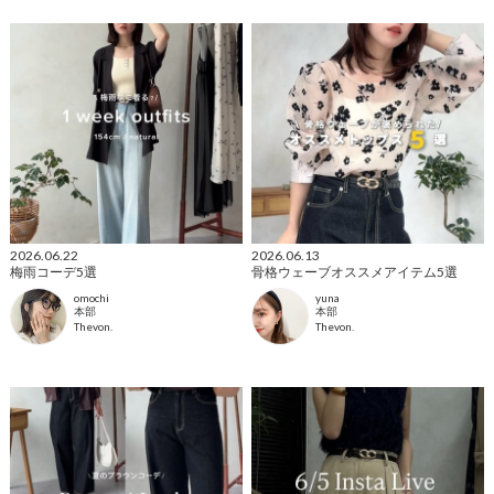
2026.06.22
2026.06.13
梅雨コーデ5選
骨格ウェーブオススメアイテム5選
omochi
yuna
本部
本部
Thevon.
Thevon.