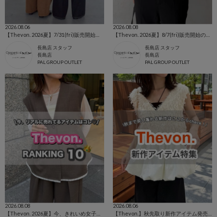
2026.08.06
2026.08.08
【Thevon. 2026夏】7/31(fri)販売開始🔔YUNAデニム新色&新サイズ登場🌷
【Thevon. 2026夏】8/7(fri)販売開始の新作アイテムまとめ🌷
長島店 スタッフ
長島店 スタッフ
長島店
長島店
PAL GROUP OUTLET
PAL GROUP OUTLET
2026.08.08
2026.08.06
【Thevon. 2026夏】今、きれいめ女子に選ばれている人気アイテムランキング🌷
【Thevon.】秋先取り新作アイテム発売スタート🍂