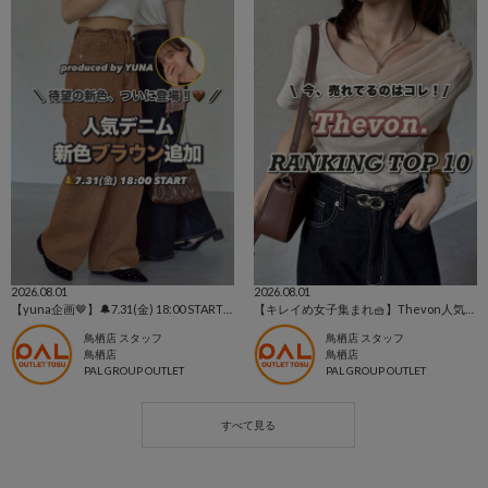
2026.08.01
2026.08.01
【yuna企画🤎】🔔7.31(金) 18:00 START‼︎人気のデニムに新色ブラウン登場🤎🩶
【キレイめ女子集まれ🧺】Thevon人気ランキングTOP10📣
鳥栖店 スタッフ
鳥栖店 スタッフ
鳥栖店
鳥栖店
PAL GROUP OUTLET
PAL GROUP OUTLET