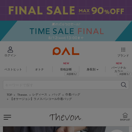
ログイン
ブランド
パーソナル
ベストヒット
オトナ
骨格診断
身長別
カラー
レディース
バッグ
巾着バッグ
Thevon.
TOP
【オケージョン】ラメスパンコール巾着バッグ