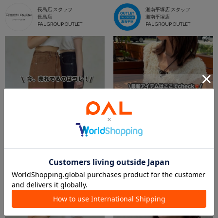
長島店 スタッフ
湘南平塚店 スタッフ
長島店
湘南平塚店
PAL GROUP OUTLET
PAL GROUP OUTLET
2026.08.05
2026.08.02
【キレイめ女子集まれ🧺】Thevon人気ランキングTOP10📣
【Thevon. 2026夏】7/31(fri)販売開始の新作アイテムまとめ🌷
鳥栖店 スタッフ
長島店 スタッフ
鳥栖店
長島店
PAL GROUP OUTLET
PAL GROUP OUTLET