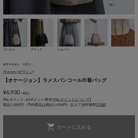
ゴールド
ブラック
シルバー
オケージョン
在庫なし
Thevon.(ゼヴォン)
【オケージョン】ラメスパンコール巾着バッグ
¥
6,930
（税込）
PALポイント: 63
ポイント獲得 [
PALポイントについて
]
税込5,000円（予約商品は税込3,000円）以上で送料無料[
詳細
]