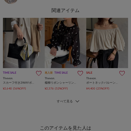
TIME SALE
再入荷
TIME SALE
SALE
Thevon.
Thevon.
Thevon.
スカーフ付き2WAYボストンバッグ
楊柳リボンシャーリングシアーブラウス
ボートネックバルーンブラウス
¥2,640
(56%OFF)
¥2,376
(52%OFF)
¥4,400
(25%OFF)
このアイテムを見た人は