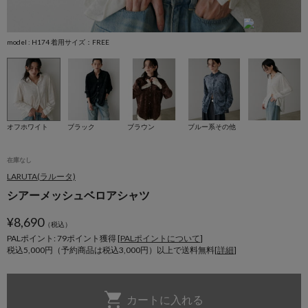
model : H174 着用サイズ：FREE
m
オフホワイト
ブラック
ブラウン
ブルー系その他
在庫なし
LARUTA(ラルータ)
シアーメッシュベロアシャツ
¥
8,690
（税込）
PALポイント: 79
ポイント獲得 [
PALポイントについて
]
税込5,000円（予約商品は税込3,000円）以上で送料無料[
詳細
]