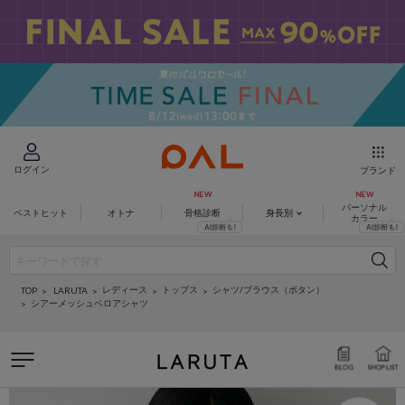
ログイン
ブランド
パーソナル
ベストヒット
オトナ
骨格診断
身長別
カラー
レディース
トップス
シャツ/ブラウス（ボタン）
LARUTA
TOP
シアーメッシュベロアシャツ