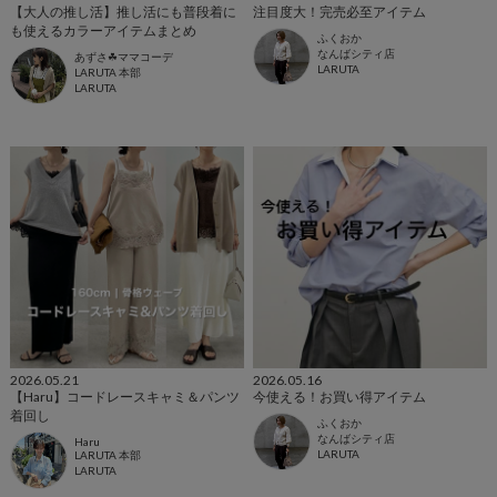
【大人の推し活】推し活にも普段着に
注目度大！完売必至アイテム
も使えるカラーアイテムまとめ
ふくおか
なんばシティ店
あずさ☘︎ママコーデ
LARUTA
LARUTA 本部
LARUTA
2026.05.21
2026.05.16
【Haru】コードレースキャミ＆パンツ
今使える！お買い得アイテム
着回し
ふくおか
なんばシティ店
Haru
LARUTA
LARUTA 本部
LARUTA