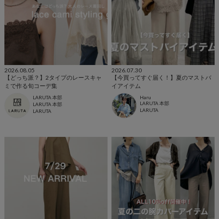
2026.08.05
2026.07.30
【どっち派？】2タイプのレースキャ
【今買ってすぐ届く！】夏のマストバ
ミで作る旬コーデ集
イアイテム
LARUTA 本部
Haru
LARUTA 本部
LARUTA 本部
LARUTA
LARUTA