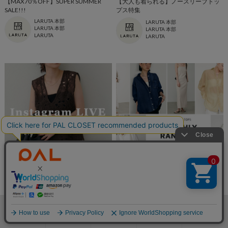
【MAX70％OFF】SUPER SUMMER
【大人も着られる】ノースリーブトッ
SALE!!!
プス特集
LARUTA 本部
LARUTA 本部
LARUTA 本部
LARUTA 本部
LARUTA
LARUTA
2025.06.11
2025.06.05
【インスタライブでご紹介！】今週の
【今月はこれが人気！】5月の売れ筋
新作アイテム
アイテム
LARUTA 本部
LARUTA 本部
LARUTA 本部
LARUTA 本部
LARUTA
LARUTA
検索
お気に入り
閲覧履歴
カート
メニュー