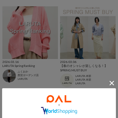
2026.03.16
2026.03.06
LARUTA Spring Ranking
【春のオシャレが楽しくなる！】
SPRING MUST BUY
ふくおか
西宮ガーデンズ店
LARUTA 本部
LARUTA
LARUTA 本部
LARUTA