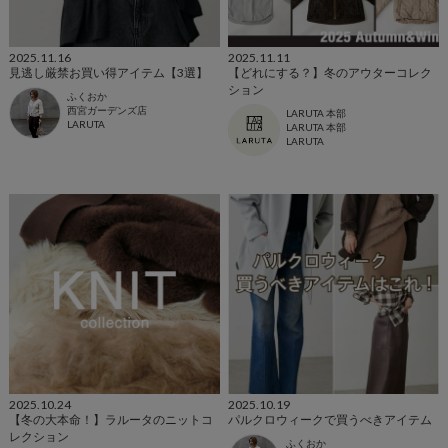
2025.11.16
2025.11.11
見逃し厳禁お買い得アイテム【3選】
【どれにする？】冬のアウターコレク
ション
ふくおか
西宮ガーデンズ店
LARUTA 本部
LARUTA
LARUTA 本部
LARUTA
2025.10.24
2025.10.19
【冬の大本命！】ラルータのニットコ
パルクロウィークで買うべきアイテム
レクション
ふくおか