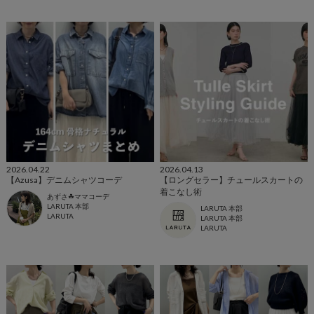
2026.04.22
2026.04.13
【Azusa】デニムシャツコーデ
【ロングセラー】チュールスカートの
着こなし術
あずさ☘︎ママコーデ
LARUTA 本部
LARUTA 本部
LARUTA
LARUTA 本部
LARUTA