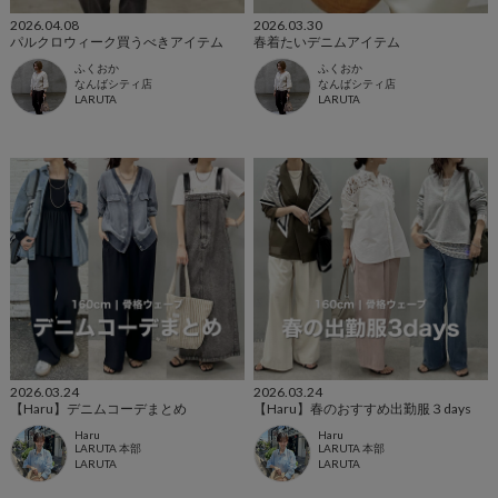
2026.04.08
2026.03.30
パルクロウィーク買うべきアイテム
春着たいデニムアイテム
ふくおか
ふくおか
なんばシティ店
なんばシティ店
LARUTA
LARUTA
2026.03.24
2026.03.24
【Haru】デニムコーデまとめ
【Haru】春のおすすめ出勤服３days
Haru
Haru
LARUTA 本部
LARUTA 本部
LARUTA
LARUTA