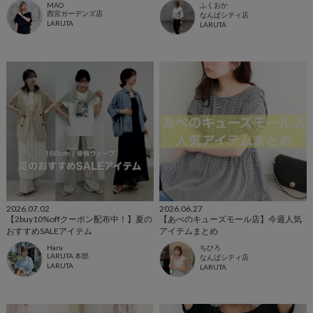
MAO
ふくおか
西宮ガーデンズ店
なんばシティ店
LARUTA
LARUTA
2026.07.02
2026.06.27
【2buy10%offクーポン配布中！】夏の
【あべのキューズモール店】今週人気
おすすめSALEアイテム
アイテムまとめ
Haru
ちひろ
LARUTA 本部
なんばシティ店
LARUTA
LARUTA