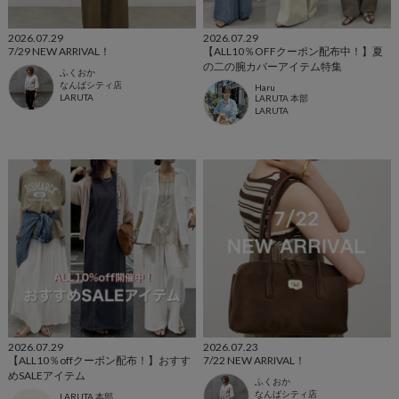
2026.07.29
2026.07.29
7/29 NEW ARRIVAL！
【ALL10％OFFクーポン配布中！】夏
の二の腕カバーアイテム特集
ふくおか
なんばシティ店
Haru
LARUTA
LARUTA 本部
LARUTA
2026.07.29
2026.07.23
【ALL10％offクーポン配布！】おすす
7/22 NEW ARRIVAL！
めSALEアイテム
ふくおか
なんばシティ店
LARUTA 本部