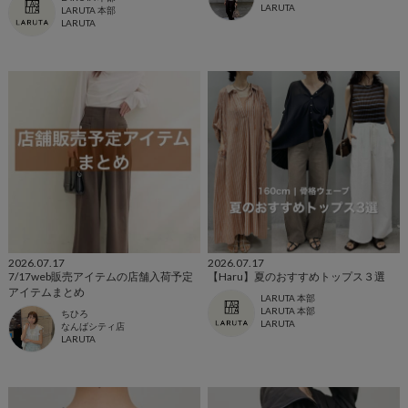
LARUTA
LARUTA 本部
LARUTA
2026.07.17
2026.07.17
7/17web販売アイテムの店舗入荷予定
【Haru】夏のおすすめトップス３選
アイテムまとめ
LARUTA 本部
LARUTA 本部
ちひろ
LARUTA
なんばシティ店
LARUTA