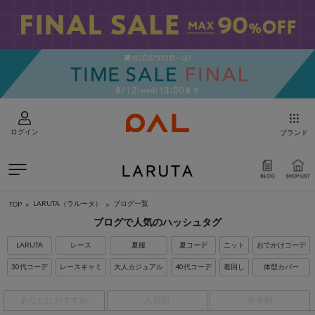
ログイン
ブランド
LARUTA（ラルータ）
ブログ一覧
TOP
ブログで人気のハッシュタグ
LARUTA
レース
夏服
夏コーデ
ニット
おでかけコーデ
30代コーデ
レースキャミ
大人カジュアル
40代コーデ
着回し
体型カバー
あなたにおすすめ
人気順
新着順