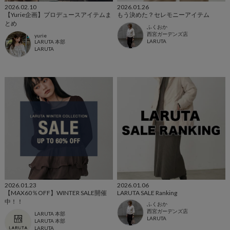
2026.02.10
2026.01.26
【Yurie企画】プロデュースアイテムま
もう決めた？セレモニーアイテム
とめ
ふくおか
西宮ガーデンズ店
yurie
LARUTA
LARUTA 本部
LARUTA
2026.01.23
2026.01.06
【MAX60％OFF】WINTER SALE開催
LARUTA SALE Ranking
中！！
ふくおか
西宮ガーデンズ店
LARUTA 本部
LARUTA
LARUTA 本部
LARUTA