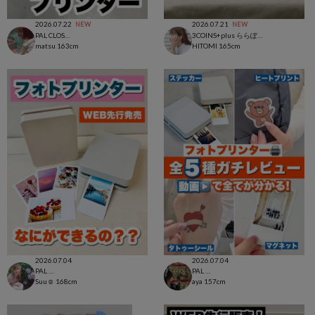
2026.07.22
2026.07.21
NEW
NEW
PAL CLOSET店
3COINS+plus ららぽーと和泉店
matsu
163cm
HITOMI
165cm
2026.07.04
2026.07.04
PAL CLOSET店
PAL CLOSET店
Suu☺︎
168cm
aya
157cm