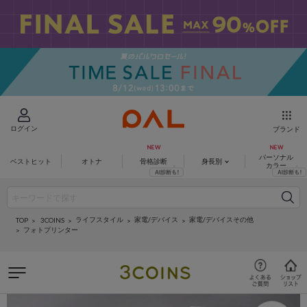
ログイン
ブランド
パーソナル
ベストヒット
オトナ
骨格診断
身長別
カラー
ライフスタイル
家電/デバイス
家電/デバイスその他
3COINS
TOP
フォトプリンター