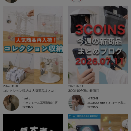
2026.08.01
2026.07.11
コレクション収納＆人気商品まとめ！
3COINS今週の新商品
junko
HITOMI
イオンモール幕張新都心店
3COINS+plus ららぽーと和泉店
3COINS
3COINS