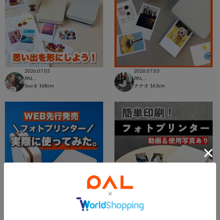
2026.07.03
2026.07.03
PAL CLOSET店
PAL CLOSET店
Suu☺︎
168cm
ナナオ
163cm