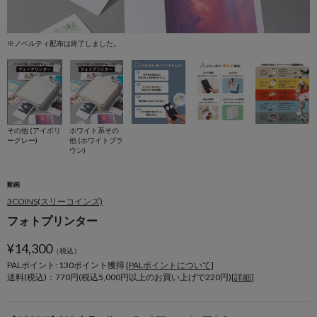
※ノベルティ配布は終了しました。
※
その他 (アイボリ
ホワイト系その
ーグレー)
他 (ホワイトブラ
ウン)
動画
3COINS(スリーコインズ)
フォトプリンター
¥
14,300
（税込）
PALポイント: 130
ポイント獲得 [
PALポイントについて
]
送料(税込)：770円(税込5,000円以上のお買い上げで220円)[
詳細
]