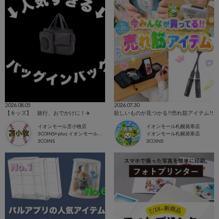
2026.08.05
2026.07.30
【キッズ】 旅行、おでかけに！✈️
欲しいものが見つかる!!売れ筋アイテム!!
イオンモール苫小牧店
イオンモール札幌発寒店
3COINS+plus イオンモール苫小牧店
イオンモール札幌発寒店
3COINS
3COINS