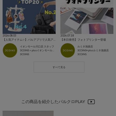
2026.08.03
2026.07.18
【人気アイテム✨】パルアプリで人気アイテムTOP20🎶
【本日発売】フォトプリンター登場
イオンモール川口店 スタッフ
ルミネ池袋店
3COINS＋plusイオンモール川口店
3COINS+plusルミネ池袋店
3COINS
3COINS
この商品を紹介したパルクロPLAY