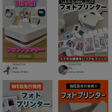
2026.07.04
2026.07.03
原宿本店
PAL CLOSET店
Maiko
154cm
matsu
163cm