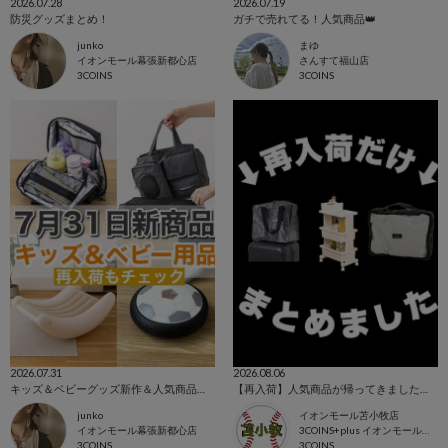
2026.07.28
2026.07.19
防災グッズまとめ！
ガチで売れてる！人気商品👑
junko
まゆ
イオンモール幕張新都心店
さんすて福山店
3COINS
3COINS
2026.07.31
2026.08.06
キッズ＆ベビーグッズ新作＆人気商品まとめ！
【再入荷】人気商品が帰ってきました！💫
junko
イオンモール苫小牧店
イオンモール幕張新都心店
3COINS+plus イオンモール苫小牧店
3COINS
3COINS