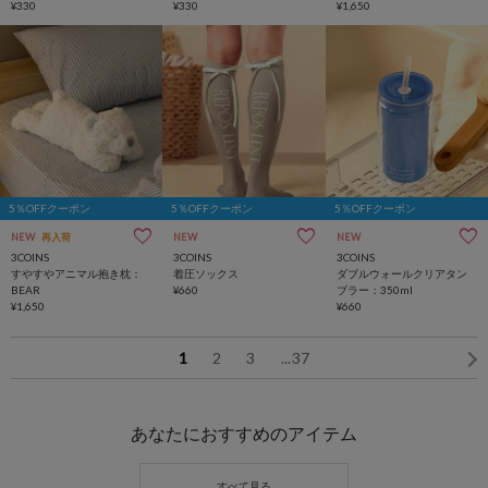
¥330
¥330
¥1,650
5％OFFクーポン
5％OFFクーポン
5％OFFクーポン
NEW
再入荷
NEW
NEW
3COINS
3COINS
3COINS
すやすやアニマル抱き枕：
着圧ソックス
ダブルウォールクリアタン
BEAR
¥660
ブラー：350ml
¥1,650
¥660
1
2
3
...
37
あなたにおすすめのアイテム