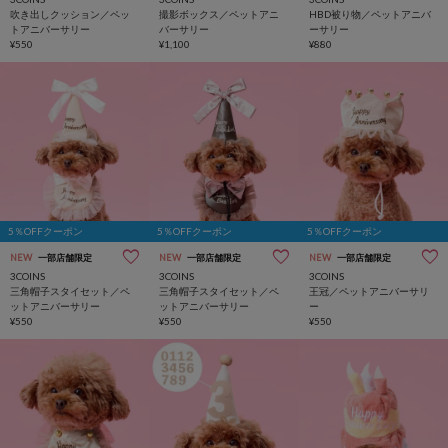
吹き出しクッション／ペッ
撮影ボックス／ペットアニ
HBD被り物／ペットアニバ
トアニバーサリー
バーサリー
ーサリー
¥550
¥1,100
¥880
5％OFFクーポン
5％OFFクーポン
5％OFFクーポン
NEW
一部店舗限定
NEW
一部店舗限定
NEW
一部店舗限定
3COINS
3COINS
3COINS
三角帽子スタイセット／ペ
三角帽子スタイセット／ペ
王冠／ペットアニバーサリ
ットアニバーサリー
ットアニバーサリー
ー
¥550
¥550
¥550