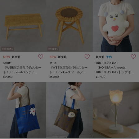
NEW
販売前
NEW
販売前
販売前
予約
salut!
salut!
BIRTHDAY BAR
《WEB限定受注予約スター
《WEB限定受注予約スター
【HONGAMA meets
ト！》Biscuitベンチ／
ト！》cookieスツール／
BIRTHDAY BAR】ラブオネ
gâteau
¥9,350
gâteau
¥6,600
クッション
¥4,400