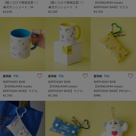
《開くだけで簡単設置！》
《開くだけで簡単設置！》
【HONGAMA meets
傘式サンシェード：M
傘式サンシェード：S
BIRTHDAY BAR】マグカッ
¥1,650
¥1,320
プ
¥1,760
販売前
予約
販売前
予約
販売前
予約
BIRTHDAY BAR
BIRTHDAY BAR
BIRTHDAY BAR
【HONGAMA meets
【HONGAMA meets
【HONGAMA meets
BIRTHDAY BAR】マグカッ
BIRTHDAY BAR】マグカッ
BIRTHDAY BAR】PVCポー
プ
¥1,760
プ
¥1,760
チ
¥990