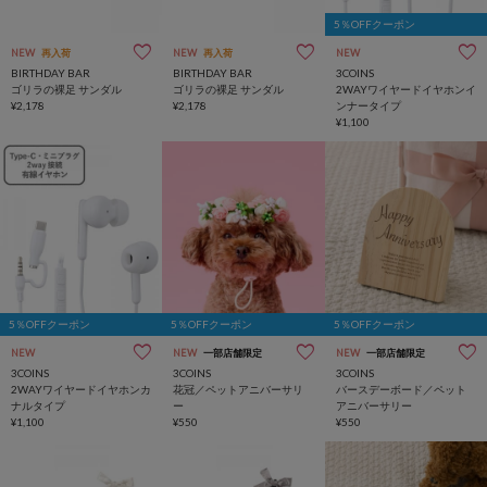
5％OFFクーポン
NEW
再入荷
NEW
再入荷
NEW
BIRTHDAY BAR
BIRTHDAY BAR
3COINS
ゴリラの裸足 サンダル
ゴリラの裸足 サンダル
2WAYワイヤードイヤホンイ
¥2,178
¥2,178
ンナータイプ
¥1,100
5％OFFクーポン
5％OFFクーポン
5％OFFクーポン
NEW
NEW
一部店舗限定
NEW
一部店舗限定
3COINS
3COINS
3COINS
2WAYワイヤードイヤホンカ
花冠／ペットアニバーサリ
バースデーボード／ペット
ナルタイプ
ー
アニバーサリー
¥1,100
¥550
¥550