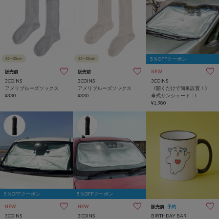
5％OFFクーポン
販売前
販売前
NEW
3COINS
3COINS
3COINS
アメリブルーズソックス
アメリブルーズソックス
《開くだけで簡単設置！》
¥330
¥330
傘式サンシェード：L
¥1,980
5％OFFクーポン
5％OFFクーポン
NEW
NEW
販売前
予約
3COINS
3COINS
BIRTHDAY BAR