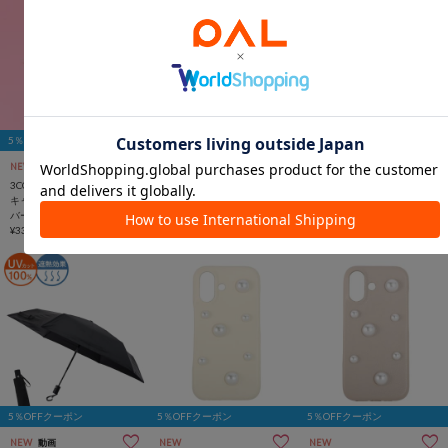
5％OFFクーポン
5％OFFクーポン
5％OFFクーポン
NEW
一部店舗限定
NEW
一部店舗限定
NEW
動画
3COINS
3COINS
3COINS
キャット王冠／ペットアニ
キャット王冠／ペットアニ
晴雨兼用軽量自動開閉折傘
バーサリー
バーサリー
¥2,420
¥330
¥330
5％OFFクーポン
5％OFFクーポン
5％OFFクーポン
NEW
動画
NEW
NEW