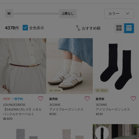
カラー
¥0
上限なし
4378
件
全色表示
NEW
一部予約
販売前
販売前
LOUNGEDRESS
3COINS
3COINS
【GALENA/ガレナ】メタル
アメリブルーズソックス
アメリブルーズソックス
バックルナローベルト
¥330
¥330
¥8,800