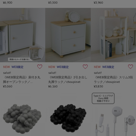
choupinet
¥6,930
¥5,500
¥3,960
NEW
WEB限定
NEW
WEB限定
NEW
WEB限定
salut!
salut!
salut!
《WEB限定商品》扉付き丸
《WEB限定商品》2引き出し
《WEB限定商品》スリム3段
脚オープンラック／
丸脚ラック／choupinet
ラック／choupinet
choupinet
¥5,060
¥6,160
¥3,850