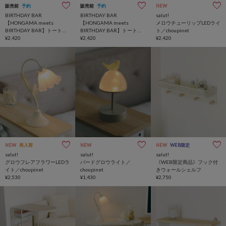
販売前
予約
販売前
予約
NEW
BIRTHDAY BAR
BIRTHDAY BAR
salut!
【HONGAMA meets
【HONGAMA meets
メロウチューリップLEDライ
BIRTHDAY BAR】トートバ
BIRTHDAY BAR】トートバ
ト／choupinet
ッグ
¥2,420
ッグ
¥2,420
¥2,420
NEW
再入荷
NEW
NEW
WEB限定
salut!
salut!
salut!
グロウフレアフラワーLEDラ
バードグロウライト／
《WEB限定商品》フック付
イト／choupinet
choupinet
きウォールシェルフ
¥2,530
¥1,430
¥2,750