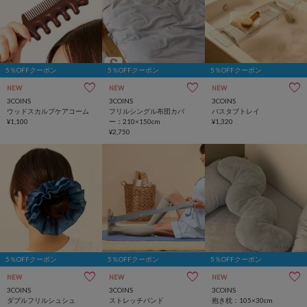
5％OFFクーポン
5％OFFクーポン
5％OFFクーポン
NEW
NEW
NEW
3COINS
3COINS
3COINS
ウッドスカルプケアコーム
フリルシングル布団カバ
バスタブトレイ
¥1,100
ー：210×150cm
¥1,320
¥2,750
5％OFFクーポン
5％OFFクーポン
5％OFFクーポン
NEW
NEW
NEW
3COINS
3COINS
3COINS
ダブルフリルシュシュ
ストレッチバンド
抱き枕：105×30cm