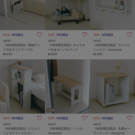
NEW
WEB限定
NEW
WEB限定
NEW
WEB限定
salut!
salut!
salut!
《WEB限定商品》収納ラッ
《WEB限定商品》キャスタ
《WEB限定商品》ウォール
ク付きサイドテーブル
ー付きオーバルラック
シェルフ／choupinet
¥6,050
¥6,050
¥2,200
NEW
WEB限定
NEW
WEB限定
NEW
WEB限定
salut!
salut!
salut!
《WEB限定商品》スリムベ
《WEB限定商品》ベンチ／
《WEB限定商品》丸脚オー
ッドサイドシェルフ／
choupinet
プンラック／choupinet