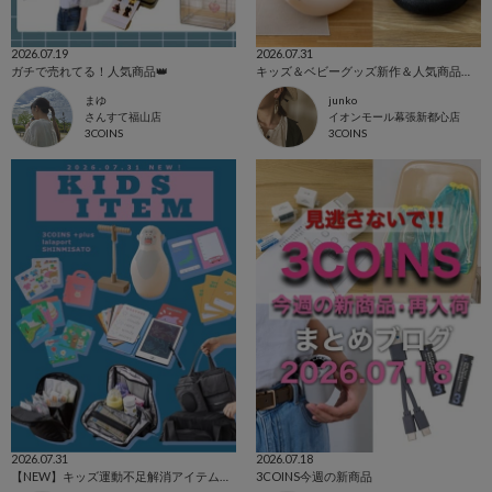
2026.07.19
2026.07.31
ガチで売れてる！人気商品👑
キッズ＆ベビーグッズ新作＆人気商品まとめ！
まゆ
junko
さんすて福山店
イオンモール幕張新都心店
3COINS
3COINS
2026.07.31
2026.07.18
【NEW】キッズ運動不足解消アイテム／トラベル✈️
3COINS今週の新商品