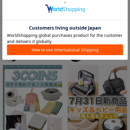
2026.08.01
2026.08.04
【8/1更新】キッズ今欲しいアイテム集めました！
キッズ&ベビーアイテムまとめ！
Suu☺︎
aya
PAL CLOSET店
PAL CLOSET店
3COINS
3COINS