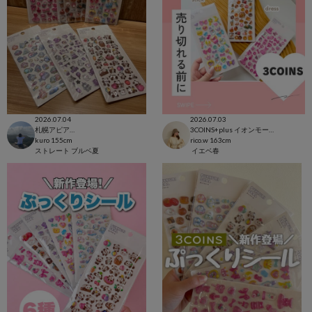
2026.07.04
2026.07.03
札幌アピア店
3COINS+plus イオンモール日吉津店
kuro
155cm
rico.w
163cm
ストレート
ブルベ夏
イエベ春