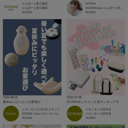
ららぽーと新三郷店
HITOMI
ららぽーと新三郷店
3COINS+plus ららぽーと和泉店
3COINS
3COINS
2026.08.01
2026.07.08
夏休みにぴったりお家遊び
3COINSオンライン人気ランキング🫧
イオンモール川口店 スタッフ
イオンモール茨木店
3COINS＋plusイオンモール川口店
イオンモール茨木店
3COINS
3COINS