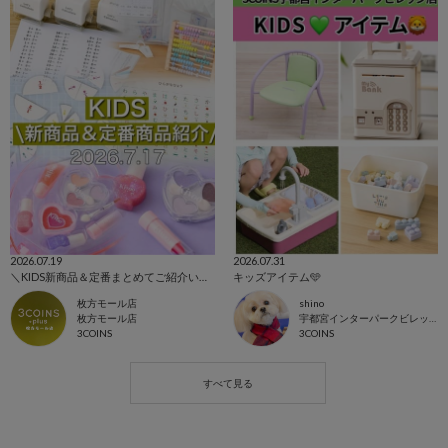
2026.07.19
2026.07.31
＼KIDS新商品＆定番まとめてご紹介いたします！／
キッズアイテム🩵
枚方モール店
shino
枚方モール店
宇都宮インターパークビレッジ店
3COINS
3COINS