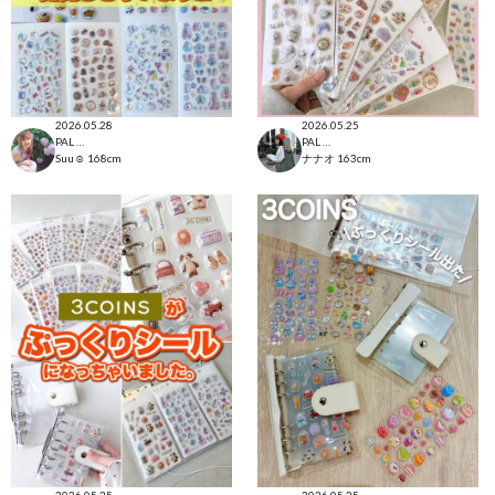
2026.05.28
2026.05.25
PAL CLOSET店
PAL CLOSET店
Suu☺︎
168cm
ナナオ
163cm