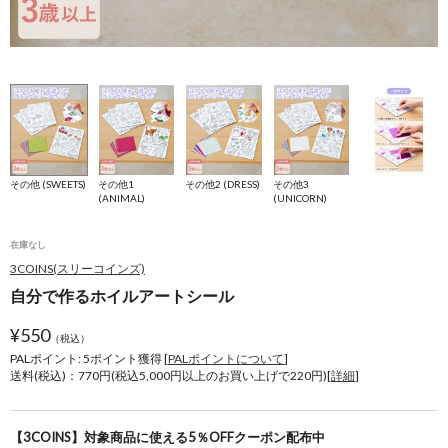
その他 (SWEETS)
その他1
その他2 (DRESS)
その他3
(ANIMAL)
(UNICORN)
在庫なし
3COINS(スリーコインズ)
自分で作るホイルアートシール
¥
550
（税込）
PALポイント: 5
ポイント獲得 [
PALポイントについて
]
送料(税込)：770円(税込5,000円以上のお買い上げで220円)[
詳細
]
【3COINS】対象商品に使える5％OFFクーポン配布中