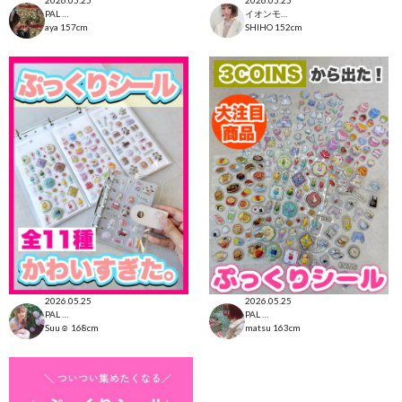
2026.05.25
2026.05.25
PAL CLOSET店
イオンモール太田店
aya
157cm
SHIHO
152cm
2026.05.25
2026.05.25
PAL CLOSET店
PAL CLOSET店
Suu☺︎
168cm
matsu
163cm