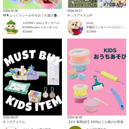
2026.07.06
2026.06.17
🆕🌟ぷっくりシール🩷＆おうち遊び🏠アイテム
キッズアイテム🩵
３COINS＋plusイオンモール上尾
shino
3COINS+plus イオンモール上尾店
宇都宮インターパークビレッジ店
3COINS
3COINS
2026.06.05
2026.06.03
キッズアイテム
【6/1~新商品‼️】KIDSおうち遊びが登場致しました