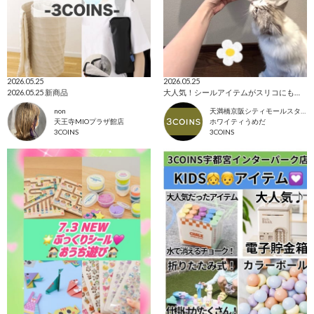
2026.05.25
2026.05.25
2026.05.25 新商品
大人気！シールアイテムがスリコにも登場✨
non
天満橋京阪シティモールスタッフ
天王寺MIOプラザ館店
ホワイティうめだ
3COINS
3COINS