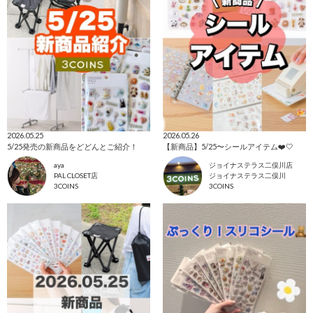
2026.05.25
2026.05.26
5/25発売の新商品をどどんとご紹介！
【新商品】5/25〜シールアイテム❤️🤍
aya
ジョイナステラス二俣川店
PAL CLOSET店
ジョイナステラス二俣川
3COINS
3COINS