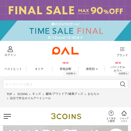
ログイン
ブランド
パーソナル
ベストヒット
オトナ
骨格診断
身長別
カラー
キッズ
趣味/アウトドア/健康グッズ
おもちゃ
3COINS
TOP
自分で作るホイルアートシール