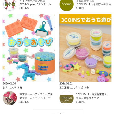
イオンモール苫小牧店
させぼ五番街店
3COINS+plus イオンモール苫小牧店
３COINS+plus させぼ五番街店
3COINS
3COINS
2026.06.03
2026.06.01
おうちあそび🏠
3COINSのおうち遊び🐥
東京ドームシティラクーア店
3COINS+plus青葉台東急スクエア店
東京ドームシティ ラクーア
青葉台東急スクエア
3COINS
3COINS