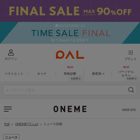
ログイン
ブランド
パーソナル
ベストヒット
オトナ
骨格診断
身長別
カラー
WEB SITE
ONEME(ワンム)
ニュース詳細
TOP
ニュース