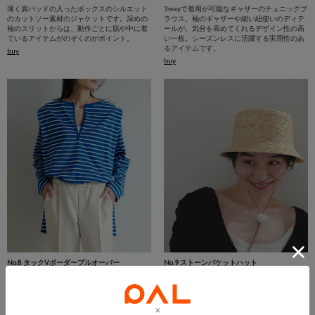
薄く肩パッドの入ったボックスのシルエット
3wayで着用が可能なギャザーのチュニックブ
のカットソー素材のジャケットです。深めの
ラウス。袖のギャザーや細い紐使いのディテ
袖のスリットからは、動作ごとに肌や中に着
ールが、気分を高めてくれるデザイン性の高
ているアイテムがのぞくのがポイント。
い一枚。シーズンレスに活躍する実用性のあ
るアイテムです。
buy
buy
No.8 タックVボーダープルオーバー
No.9 ストーンバケットハット
深いフロントのVネックと、ボックスシルエ
明治期より130年に渡り、ストローハットを
ットになるように仕上げた、肩にタックをと
作り続ける田中帽子店に別注をしたバケット
ったデザインがポイントのボーダーのトップ
ハット。春から秋までの強い日差し避けの実
ス。
用的なハットとしても活躍します。