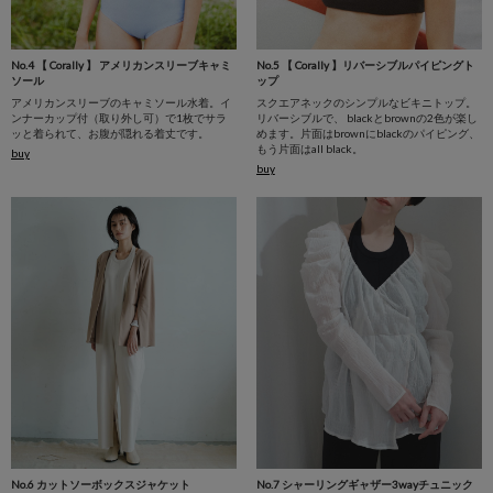
No.4 【 Corally 】 アメリカンスリーブキャミ
No.5 【 Corally 】リバーシブルパイピングト
ソール
ップ
アメリカンスリーブのキャミソール水着。イ
スクエアネックのシンプルなビキニトップ。
ンナーカップ付（取り外し可）で1枚でサラ
リバーシブルで、 blackとbrownの2色が楽し
ッと着られて、お腹が隠れる着丈です。
めます。片面はbrownにblackのパイピング、
もう片面はall black。
buy
buy
No.6 カットソーボックスジャケット
No.7 シャーリングギャザー3wayチュニック