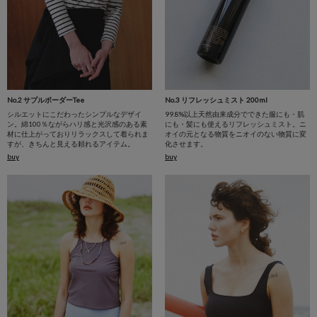
No.2 サプルボーダーTee
No.3 リフレッシュミスト 200ml
シルエットにこだわったシンプルなデザイ
99.8%以上天然由来成分でできた服にも・肌
ン。綿100％ながらハリ感と光沢感のある素
にも・髪にも使えるリフレッシュミスト。ニ
材に仕上がっておりリラックスして着られま
オイの元となる物質をニオイのない物質に変
すが、きちんと見える頼れるアイテム。
化させます。
buy
buy