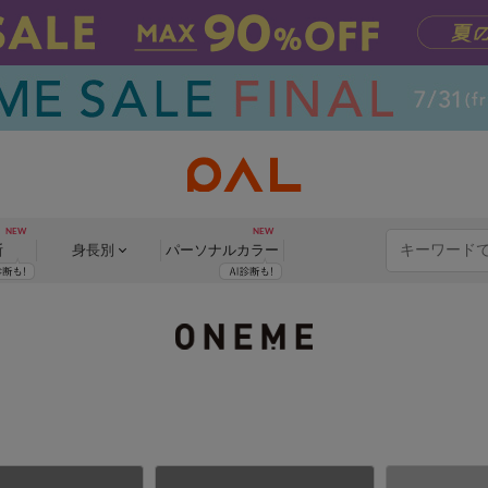
断
身長別
パーソナル
カラー