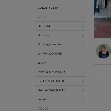
COLONY 2139
CPCM
DISCOAT
DouDou
Drawing Numbers
ear PAPILLONNER
earthy_
Every very nice claup
FREDY & GLOSTER
GALLARDAGALANTE
gemeil
IACUCCI