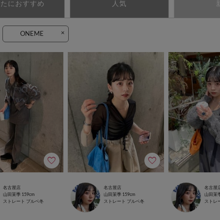
なたにおすすめ
人気
×
ONEME
名古屋店
名古屋店
名古屋
山田茉季
159cm
山田茉季
159cm
山田茉
ストレート
ブルベ冬
ストレート
ブルベ冬
ストレ