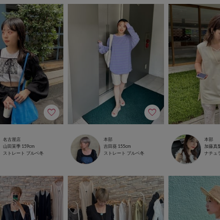
名古屋店
本部
本部
山田茉季
159cm
吉田葵
155cm
加藤真
ストレート
ブルベ冬
ストレート
ブルベ冬
ナチュ