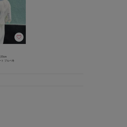
155cm
ート
ブルベ冬