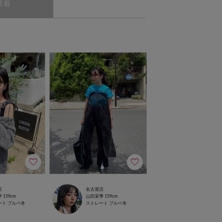
新着
店
名古屋店
季
159cm
山田茉季
159cm
ート
ブルベ冬
ストレート
ブルベ冬