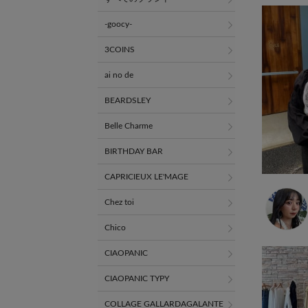
-goocy-
3COINS
ai no de
BEARDSLEY
Belle Charme
BIRTHDAY BAR
CAPRICIEUX LE'MAGE
Chez toi
Chico
CIAOPANIC
CIAOPANIC TYPY
COLLAGE GALLARDAGALANTE