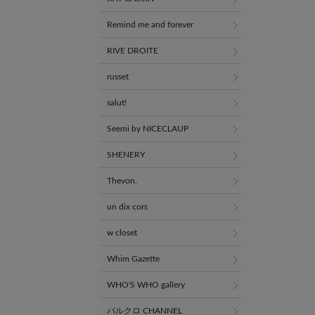
Remind me and forever
RIVE DROITE
russet
salut!
Seemi by NICECLAUP
SHENERY
Thevon.
un dix cors
w closet
Whim Gazette
WHO'S WHO gallery
パルクロ CHANNEL