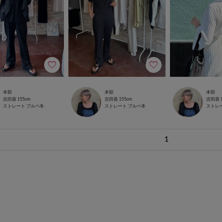
本部
本部
本部
吉田葵
155cm
吉田葵
155cm
吉田葵
ストレート
ブルベ冬
ストレート
ブルベ冬
ストレ
1