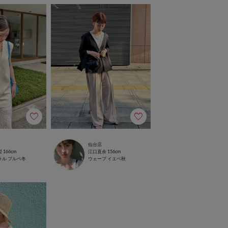
仙台店
梨
166cm
江口直余
156cm
ラル
ブルベ冬
ウェーブ
イエベ秋