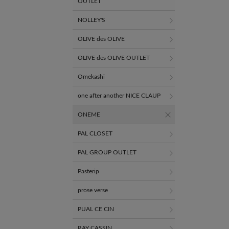
OUTLET
NOLLEY'S
OLIVE des OLIVE
OLIVE des OLIVE OUTLET
Omekashi
one after another NICE CLAUP
ONEME
PAL CLOSET
PAL GROUP OUTLET
Pasterip
prose verse
PUAL CE CIN
RAY CASSIN