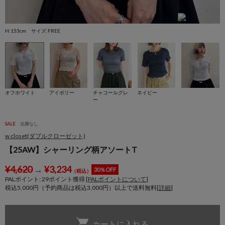
H:153cm サイズ:FREE
H
オフホワイト
アイボリー
チャコールグレ
ネイビー
ー
SALE
在庫なし
w closet(ダブルクローゼット)
【25AW】シャーリング柄アソートT
¥
4,620
→
¥
3,234
30％OFF
（税込）
PALポイント:
29
ポイント獲得 [
PALポイントについて
]
税込5,000円（予約商品は税込3,000円）以上で送料無料[
詳細
]