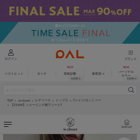
ログイン
ブランド
パーソナル
ベストヒット
オトナ
骨格診断
身長別
カラー
レディース
トップス
Tシャツ/カットソー
w closet
TOP
【25AW】シャーリング柄アソートT