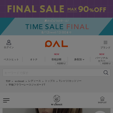
ログイン
ブランド
パーソナル
ベストヒット
オトナ
骨格診断
身長別
カラー
レディース
トップス
Tシャツ/カットソー
w closet
TOP
半袖フラワーレースジャガードT