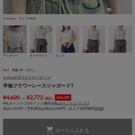
H:153cm サイズ:FREE
H
アイボリー
オフホワイト
ピンク
SALE
手洗い可
在庫なし
w closet(ダブルクローゼット)
半袖フラワーレースジャガードT
¥
4,620
→
¥
2,772
40％OFF
（税込）
PALポイント:
25
ポイント獲得 [
PALポイントについて
]
税込5,000円（予約商品は税込3,000円）以上で送料無料[
詳細
]