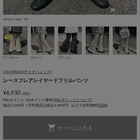
165cm / size：M
1
アイボリー
ホワイト
ブラック
CIAOPANIC(チャオパニック)
レースフレアレイヤードフリルパンツ
¥
6,930
（税込）
PALポイント: 63
ポイント獲得 [
PALポイントについて
]
税込5,000円（予約商品は税込3,000円）以上で送料無料[
詳細
]