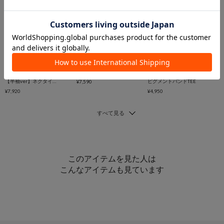
CIAOPANIC
再入荷
一部予約
再入荷
（ストライプ・無地）ワイドバルーンイージースラックス
CIAOPANIC
CIAOPANIC
【半袖ver】ネクタイ付きティアードチュニックシャツワンピース
ピグメントバンドTEE
¥7,590
¥7,920
¥4,950
このアイテムを見た人は
こんなアイテムも見ています