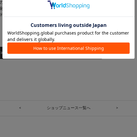
の動植物を観察し、その鋭い爪・植物のトゲなどからインスピレ
化し、さりげなくパンクシックなスタイルとして提案している。
ド。
agramアカウントはこちら＞＞
<
ショップニュース一覧へ
>