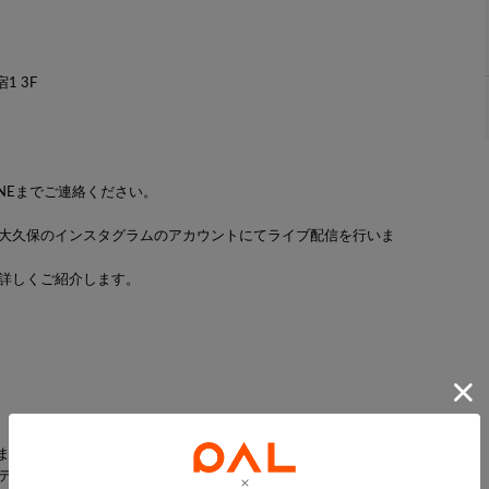
1 3F
NEまでご連絡ください。
ッフ 大久保のインスタグラムのアカウントにてライブ配信を行いま
詳しくご紹介します。
った『Hirotaka（ヒロタカ）』
ディターやスタイリストたちの口コミによって広がり、現在では