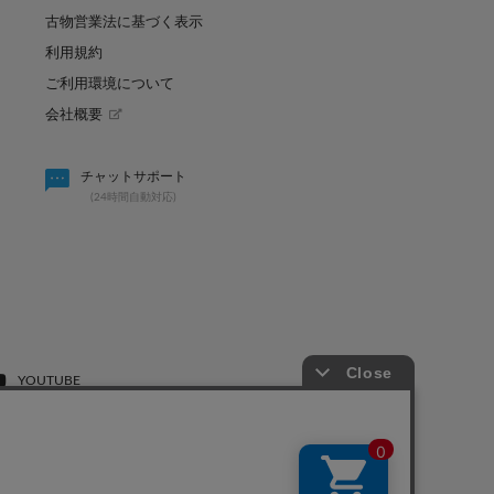
古物営業法に基づく表示
利用規約
ご利用環境について
会社概要
賢く買い足し！秋まで使
パルのキュン祭り開催決定！！
チャットサポート
(24時間自動対応)
2026.08.07
YOUTUBE