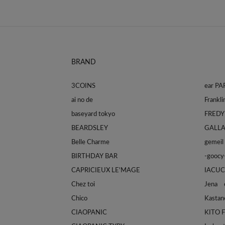
BRAND
3COINS
ear P
ai no de
baseyard tokyo
FREDY
BEARDSLEY
GALL
Belle Charme
gemeil
BIRTHDAY BAR
-goocy
CAPRICIEUX LE'MAGE
IACUC
Chez toi
Jena e
Chico
Kastan
CIAOPANIC
KITO 