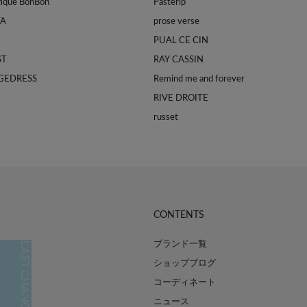
tique BonBon
Pasterip
TA
prose verse
PUAL CE CIN
ST
RAY CASSIN
GEDRESS
Remind me and forever
RIVE DROITE
russet
CONTENTS
ブランド一覧
ショップブログ
コーディネート
ニュース