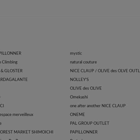
APILLONNER
mystic
Franklin Climbing
natural couture
 & GLOSTER
NICE CLAUP / OLIVE des OLVE OUT
ARDAGALANTE
NOLLEY'S
OLIVE des OLIVE
-
Omekashi
CI
one after another NICE CLAUP
space merveilleux
ONEME
e
PAL GROUP OUTLET
FOREST MARKET SHIMOICHI
PAPILLONNER