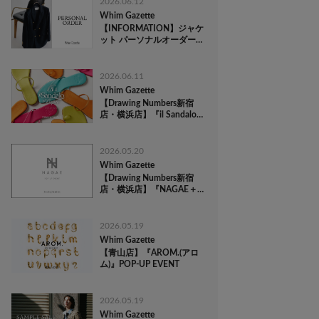
2026.06.12
Whim Gazette
【INFORMATION】ジャケ
ット パーソナルオーダー
会開催のお知らせ
2026.06.11
Whim Gazette
【Drawing Numbers新宿
店・横浜店】『il Sandalo
of Capri(イル サンダロ オ
ブ カプリ)』 POP-UP
EVENT
2026.05.20
Whim Gazette
【Drawing Numbers新宿
店・横浜店】『NAGAE＋
(ナガエプリュス)』 POP-
UP EVENT
2026.05.19
Whim Gazette
【青山店】『AROM.(アロ
ム)』POP-UP EVENT
2026.05.19
Whim Gazette