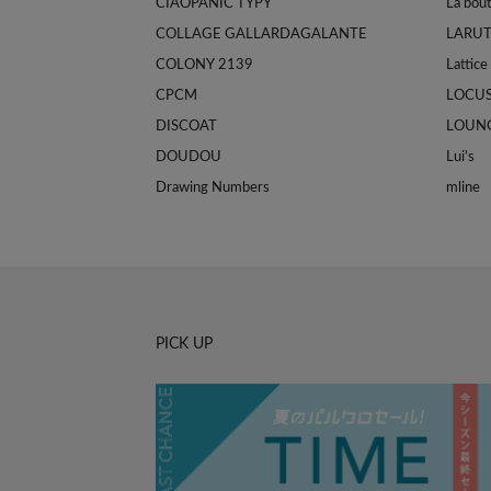
CIAOPANIC TYPY
La bou
COLLAGE GALLARDAGALANTE
LARU
COLONY 2139
Lattice
CPCM
LOCU
DISCOAT
LOUN
DOUDOU
Lui's
Drawing Numbers
mline
PICK UP