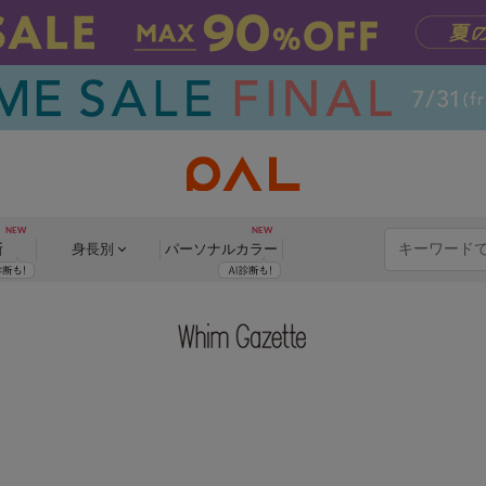
断
身長別
パーソナル
カラー