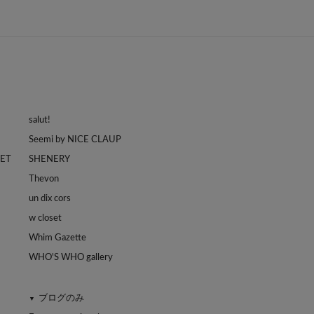
salut!
Seemi by NICE CLAUP
LET
SHENERY
Thevon
un dix cors
w closet
Whim Gazette
WHO'S WHO gallery
ブログのみ
▼