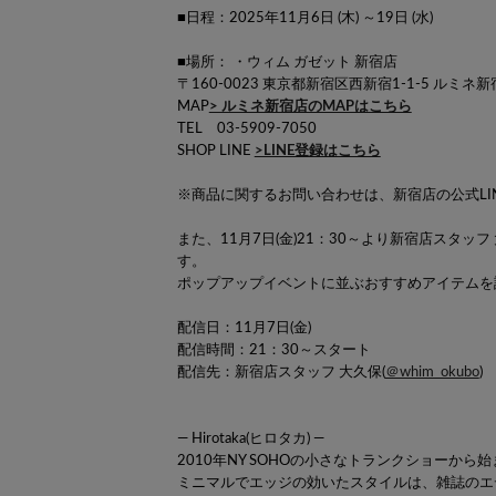
■日程：2025年11月6日 (木) ～19日 (水)
■場所： ・ウィム ガゼット 新宿店
〒160-0023 東京都新宿区西新宿1-1-5 ルミネ新宿
MAP
> ルミネ新宿店のMAPはこちら
TEL 03-5909-7050
SHOP LINE
>LINE登録はこちら
※商品に関するお問い合わせは、新宿店の公式LI
また、11月7日(金)21：30～より新宿店スタ
す。
ポップアップイベントに並ぶおすすめアイテムを
配信日：11月7日(金)
配信時間：21：30～スタート
配信先：新宿店スタッフ 大久保(
＠whim_okubo
)
― Hirotaka(ヒロタカ) ―
2010年NY SOHOの小さなトランクショーから始ま
ミニマルでエッジの効いたスタイルは、雑誌のエ