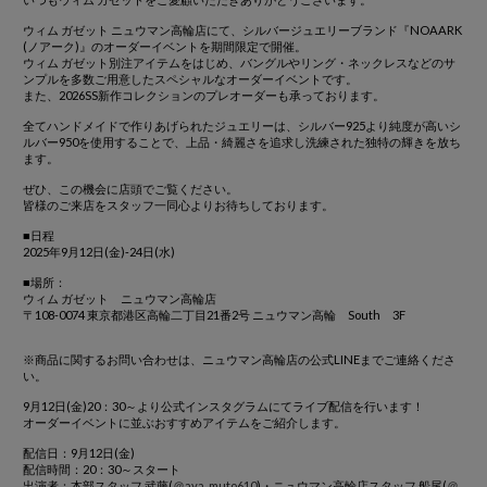
ウィム ガゼット ニュウマン高輪店にて、シルバージュエリーブランド『NOAARK
(ノアーク)』のオーダーイベントを期間限定で開催。
ウィム ガゼット別注アイテムをはじめ、バングルやリング・ネックレスなどのサ
ンプルを多数ご用意したスペシャルなオーダーイベントです。
また、2026SS新作コレクションのプレオーダーも承っております。
全てハンドメイドで作りあげられたジュエリーは、シルバー925より純度が高いシ
ルバー950を使用することで、上品・綺麗さを追求し洗練された独特の輝きを放ち
ます。
ぜひ、この機会に店頭でご覧ください。
皆様のご来店をスタッフ一同心よりお待ちしております。
■日程
2025年9月12日(金)‐24日(水)
■場所：
ウィム ガゼット ニュウマン高輪店
〒108-0074 東京都港区高輪二丁目21番2号 ニュウマン高輪 South 3F
※商品に関するお問い合わせは、ニュウマン高輪店の公式LINEまでご連絡くださ
い。
9月12日(金)20：30～より公式インスタグラムにてライブ配信を行います！
オーダーイベントに並ぶおすすめアイテムをご紹介します。
配信日：9月12日(金)
配信時間：20：30～スタート
出演者：本部スタッフ 武藤(
＠aya_muto610
)・ニュウマン高輪店スタッフ 船尾(
＠