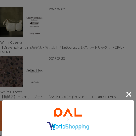
2026.07.09
Whim Gazette
【Drawing Numbers新宿店・横浜店】『LeSportsac(レスポートサック)』 POP-UP
EVENT
2026.06.30
Whim Gazette
【横浜店】ジュエリーブランド『Adlin Hue (アドリン ヒュー)』ORDER EVENT
2026.06.22