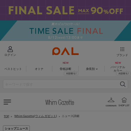
ログイン
ブランド
パーソナル
ベストヒット
オトナ
骨格診断
身長別
カラー
Whim Gazette(ウィム ガゼット)
ニュース詳細
TOP
ショップニュース