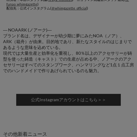
funao_whimgazette
)
配信先：公式インスタグラム(
＠whimgazette_official
)
― NOAARK (ノアーク)―
ブランド名は、デザイナーが幼少期に夢にみたNOA（ノア）、
ARK（箱舟）が由来。目的地であり、新たなスタイルのはじまりで
あるような意味を込めている。
現代では大量生産と効率化を重視し、80％以上のアクセサリーが鋳
型を使った鋳造（キャスト）での生産が占める中、ノアークのアク
セサリーはすべてのスタンプワーク、ハンマリングなど1点１点工房
でのハンドメイドで作りあげられているのも魅力。
公式Instagramアカウントはこちら＞＞