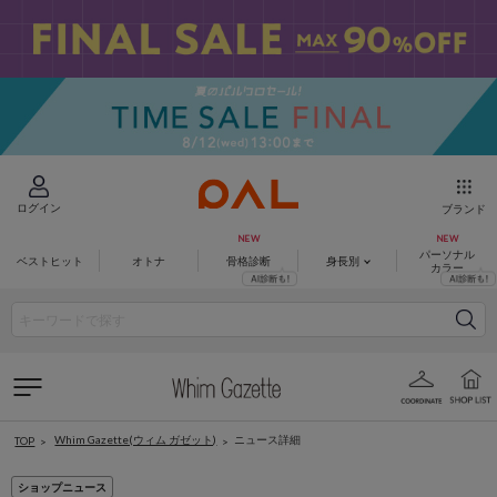
ログイン
ブランド
パーソナル
ベストヒット
オトナ
骨格診断
身長別
カラー
Whim Gazette(ウィム ガゼット)
ニュース詳細
TOP
ショップニュース