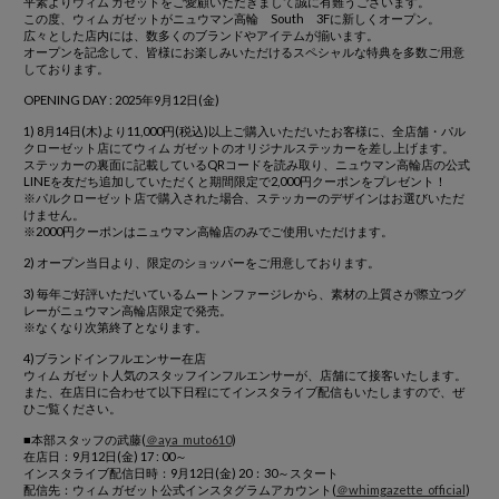
平素よりウィム ガゼットをご愛顧いただきまして誠に有難うございます。
この度、ウィム ガゼットがニュウマン高輪 South 3Fに新しくオープン。
広々とした店内には、数多くのブランドやアイテムが揃います。
オープンを記念して、皆様にお楽しみいただけるスペシャルな特典を多数ご用意
しております。
OPENING DAY : 2025年9月12日(金)
1) 8月14日(木)より11,000円(税込)以上ご購入いただいたお客様に、全店舗・パル
クローゼット店にてウィム ガゼットのオリジナルステッカーを差し上げます。
ステッカーの裏面に記載しているQRコードを読み取り、ニュウマン高輪店の公式
LINEを友だち追加していただくと期間限定で2,000円クーポンをプレゼント！
※パルクローゼット店で購入された場合、ステッカーのデザインはお選びいただ
けません。
※2000円クーポンはニュウマン高輪店のみでご使用いただけます。
2) オープン当日より、限定のショッパーをご用意しております。
3) 毎年ご好評いただいているムートンファージレから、素材の上質さが際立つグ
レーがニュウマン高輪店限定で発売。
※なくなり次第終了となります。
4)ブランドインフルエンサー在店
ウィム ガゼット人気のスタッフインフルエンサーが、店舗にて接客いたします。
また、在店日に合わせて以下日程にてインスタライブ配信もいたしますので、ぜ
ひご覧ください。
■本部スタッフの武藤(
＠aya_muto610
)
在店日：9月12日(金) 17 : 00～
インスタライブ配信日時：9月12日(金) 20：30～スタート
配信先：ウィム ガゼット公式インスタグラムアカウント(
＠whimgazette_official
)