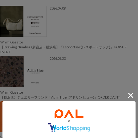
2026.07.09
Whim Gazette
【Drawing Numbers新宿店・横浜店】『LeSportsac(レスポートサック)』 POP-UP
EVENT
2026.06.30
Whim Gazette
【横浜店】ジュエリーブランド『Adlin Hue (アドリン ヒュー)』ORDER EVENT
2026.06.22
Whim Gazette