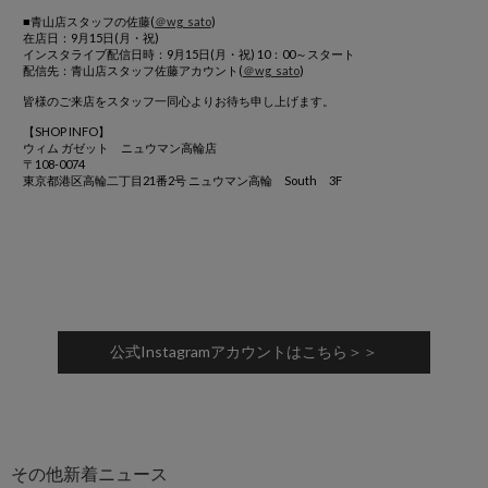
■青山店スタッフの佐藤(
＠wg_sato
)
在店日：9月15日(月・祝)
インスタライブ配信日時：9月15日(月・祝) 10：00～スタート
配信先：青山店スタッフ佐藤アカウント(
＠wg_sato
)
皆様のご来店をスタッフ一同心よりお待ち申し上げます。
【SHOP INFO】
ウィム ガゼット ニュウマン高輪店
〒108-0074
東京都港区高輪二丁目21番2号 ニュウマン高輪 South 3F
公式Instagramアカウントはこちら＞＞