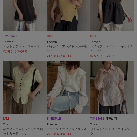
TIME SALE
SALE
SALE
Thevon.
Thevon.
Thevon.
マットサテンレースキャミ
バイカラーアシメネック半袖ニ
バイカラーレイヤードキャミチ
ット
ュニック
¥1,980
(64%OFF)
¥1,100
(77%OFF)
¥2,970
(55%OFF)
SALE
TIME SALE
TIME SALE
手洗い可
Thevon.
Thevon.
Thevon.
ネックレースドッキング半袖ニ
ドットシアーフリルブラウス
ウエストベルトストライプシャ
ットカーディガン
ツ
¥2,090
(64%OFF)