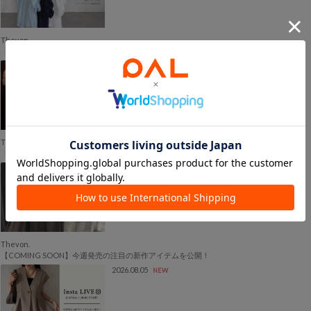
Thevon.
【ネイビー再入荷】人気の“袖くしゅブラウス”を徹底解説！
2026.08.05
NEW
Thevon.
【RESTOCK ITEM】シアーブラウス/レースドッキングカーディガンが再入荷！
2026.08.05
NEW
Thevon.
【COMING SOON】今週発売の注目の新作アイテムを公開！
2026.08.05
NEW