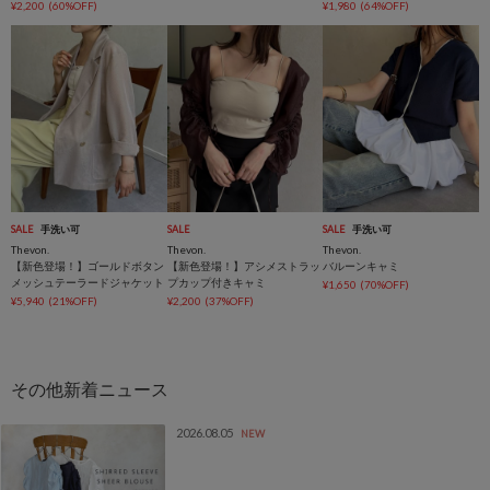
¥2,200
(60%OFF)
¥1,980
(64%OFF)
SALE
手洗い可
SALE
SALE
手洗い可
Thevon.
Thevon.
Thevon.
【新色登場！】ゴールドボタン
【新色登場！】アシメストラッ
バルーンキャミ
メッシュテーラードジャケット
プカップ付きキャミ
¥1,650
(70%OFF)
¥5,940
(21%OFF)
¥2,200
(37%OFF)
2026.08.05
NEW