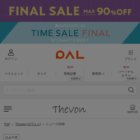
ログイン
ブランド
パーソナル
ベストヒット
オトナ
骨格診断
身長別
カラー
Thevon.(ゼヴォン)
ニュース詳細
TOP
ニュース