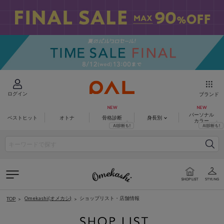
ログイン
ブランド
パーソナル
ベストヒット
オトナ
骨格診断
身長別
カラー
Omekashi(オメカシ)
ショップリスト・店舗情報
TOP