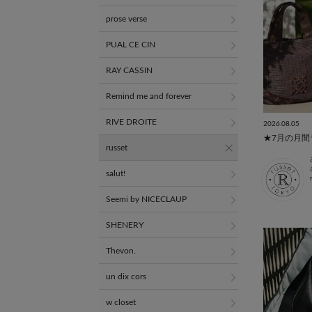
prose verse
PUAL CE CIN
RAY CASSIN
Remind me and forever
RIVE DROITE
2026.08.05
★7月の月間
russet
salut!
Seemi by NICECLAUP
SHENERY
Thevon.
un dix cors
w closet