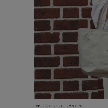
×
TOP
>
russet（ラシット）
>
ブログ一覧