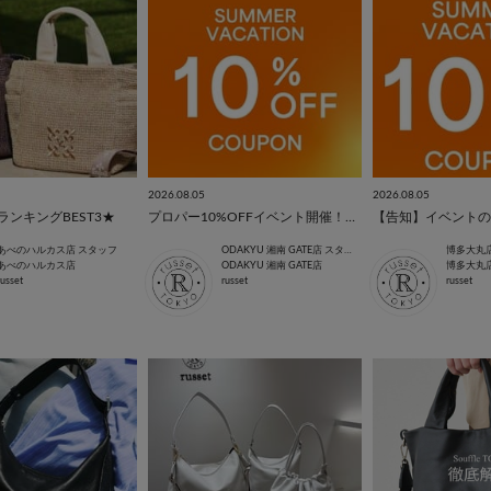
2026.08.05
2026.08.05
ランキングBEST3★
プロパー10%OFFイベント開催！！8/8(土)〜8/11(火・祝)
【告知】イベントの
あべのハルカス店 スタッフ
ODAKYU 湘南 GATE店 スタッフ
博多大丸
あべのハルカス店
ODAKYU 湘南 GATE店
博多大丸
russet
russet
russet