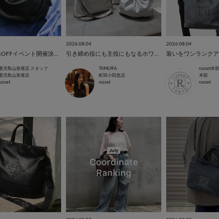
2026.08.04
2026.08.04
【告知】10%OFFイベント開催決定！！
引き締め役にも主役にもなるホワイトレザー
鹿児島山形屋店 スタッフ
TAMURA
russet
鹿児島山形屋店
町田小田急店
本部
russet
russet
russet