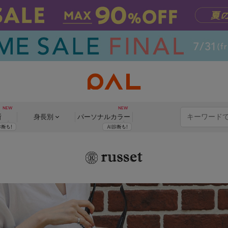
断
身長別
パーソナル
カラー