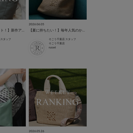
2026.06.05
【7/9(木)予約スタート！】新作アイテム注目度TOP5を発表！
【夏に持ちたい！】毎年人気のかごバッグをご紹介♪
本部スタッフ
そごう千葉店 スタッフ
そごう千葉店
russet
2026.05.26