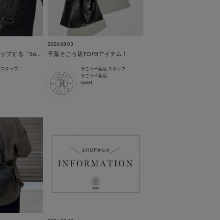
2026.08.03
装いをワンランクアップする「Souffle TOTE」
千葉そごう店TOP5アイテム！
本部スタッフ
そごう千葉店 スタッフ
そごう千葉店
russet