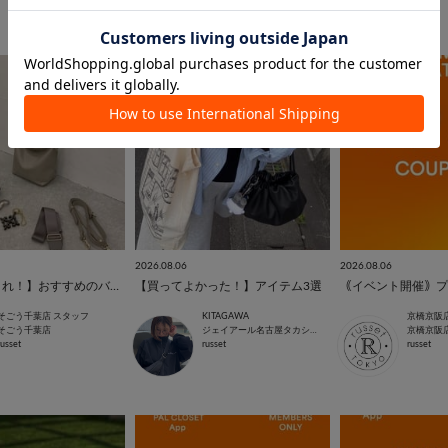
2026.08.06
2026.08.06
【迷ったらこれ！】おすすめのバッグアレンジ特集♪
【買ってよかった！】アイテム3選
そごう千葉店 スタッフ
KITAGAWA
京橋京阪
そごう千葉店
ジェイアール名古屋タカシマヤ店
京橋京阪
russet
russet
russet