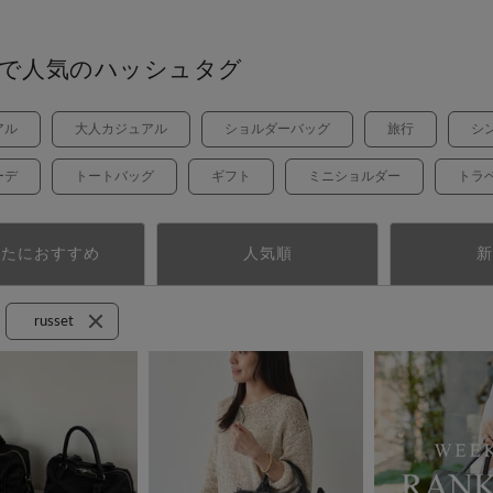
で人気のハッシュタグ
アル
大人カジュアル
ショルダーバッグ
旅行
シ
ーデ
トートバッグ
ギフト
ミニショルダー
トラ
なたにおすすめ
人気順
新
russet