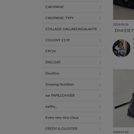
CIAOPANIC
CIAOPANIC TYPY
2026.06.26
COLLAGE GALLARDAGALANTE
COLONY 2139
CPCM
DISCOAT
DouDou
Drawing Numbers
ear PAPILLONNER
earthy_
Every very nice claup
FREDY & GLOSTER
2026.07.20