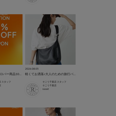
2026.08.05
｟イベント開催｠プロパー商品10%OFF!
軽くてお洒落♪大人のための旅行バッグ特集
店 スタッフ
そごう千葉店 スタッフ
店
そごう千葉店
russet