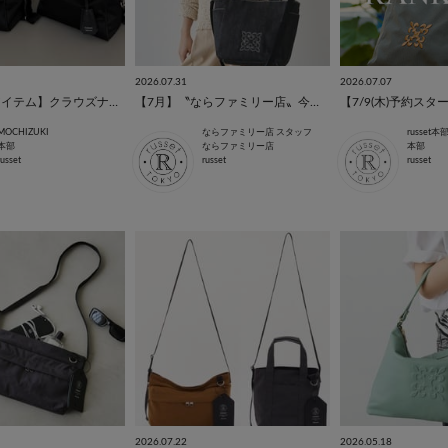
2026.07.31
2026.07.07
【SNS注目アイテム】クラウズナイロンボストンバッグ、サイズ比較！
【7月】〝ならファミリー店〟今の人気はこちら！
MOCHIZUKI
ならファミリー店 スタッフ
russet
本部
ならファミリー店
本部
russet
russet
russet
2026.07.22
2026.05.18