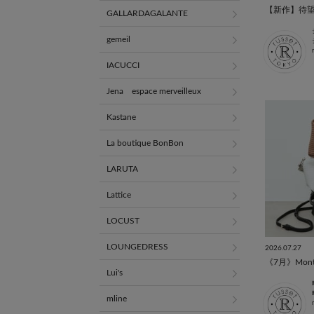
GALLARDAGALANTE
gemeil
IACUCCI
Jena espace merveilleux
Kastane
La boutique BonBon
LARUTA
Lattice
LOCUST
LOUNGEDRESS
2026.07.27
《7月》Month
Lui's
mline