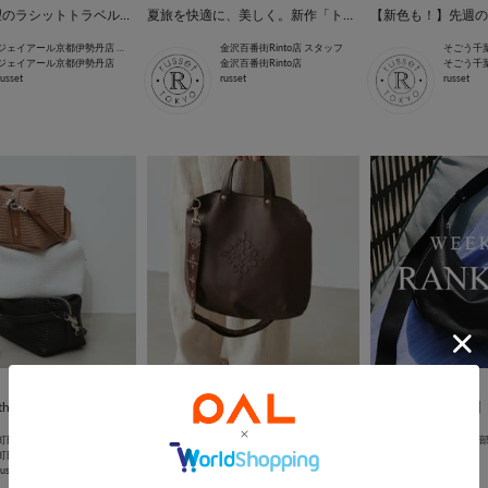
【新作】待望のラシットトラベルシリーズ
夏旅を快適に、美しく。新作「トラベルシリーズ」Part１！
ジェイアール京都伊勢丹店 スタッフ
金沢百番街Rinto店 スタッフ
そごう千
ジェイアール京都伊勢丹店
金沢百番街Rinto店
そごう千
russet
russet
russet
2026.06.25
2026.06.09
ly Ranking！
6/25(木)～セール開催！
町田小田急店 スタッフ
いよてつ高島屋店 スタッフ
russet
町田小田急店
いよてつ高島屋店
本部
russet
russet
russet