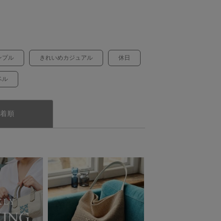
ンプル
きれいめカジュアル
休日
ベル
着順