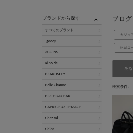
ブログ
ブランドから探す
すべてのブランド
カジュ
-goocy-
休日コ
3COINS
ai no de
あ
BEARDSLEY
Belle Charme
検索条件:
BIRTHDAY BAR
CAPRICIEUX LE'MAGE
Chez toi
Chico