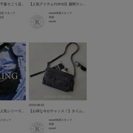
【新色も！】先週の千葉そごう店ランキング
【人気アイテムTOP10】週間ランキングを発表！
葉店 スタッフ
russet本部スタッフ
葉店
本部
russet
2026.08.02
【今、売れている】人気シリーズランキングを発表！
【お得な今がチャンス！】タイムセール人気ランキングTOP5
本部スタッフ
russet本部スタッフ
本部
russet