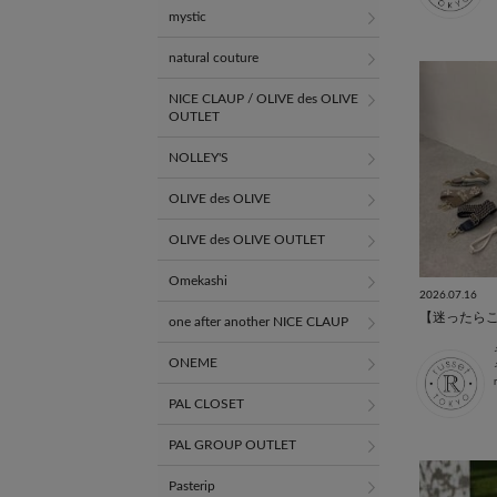
mystic
natural couture
NICE CLAUP / OLIVE des OLIVE
OUTLET
NOLLEY'S
OLIVE des OLIVE
OLIVE des OLIVE OUTLET
Omekashi
2026.07.16
one after another NICE CLAUP
ONEME
PAL CLOSET
PAL GROUP OUTLET
Pasterip