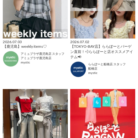
2026.07.03
2026.07.02
【鹿児島】weekly items♡
【TOKYO-BAY店】ららぽーとバーゲ
ン直前！💨ららぽーと店オススメアイ
アミュプラザ鹿児島店 スタッフ
テム📢
アミュプラザ鹿児島店
mystic
ららぽーと船橋店 スタッフ
船橋店
mystic