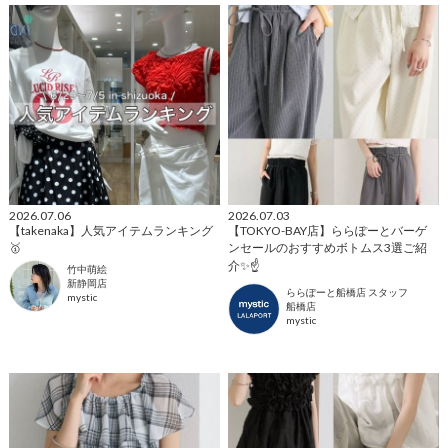
2026.07.06
2026.07.03
【takenaka】人気アイテムランキング
【TOKYO-BAY店】ららぽーとバーゲ
🥇
ンセールのおすすめボトムス3選ご紹
介✨☝️
竹中萌絵
新静岡店
ららぽーと船橋店 スタッフ
mystic
船橋店
mystic