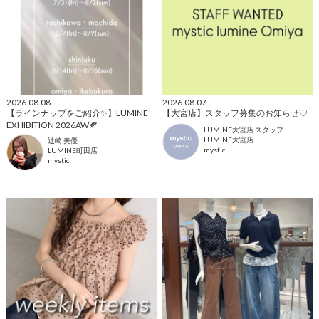
2026.08.08
2026.08.07
【ラインナップをご紹介✨】LUMINE
【大宮店】スタッフ募集のお知らせ♡
EXHIBITION 2026AW🍂
LUMINE大宮店 スタッフ
LUMINE大宮店
辻崎 美優
mystic
LUMINE町田店
mystic