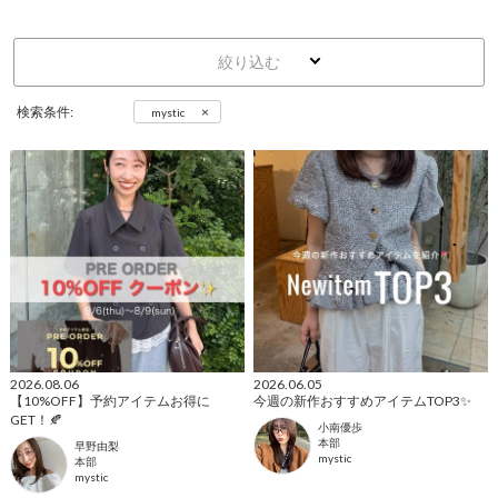
絞り込む
×
検索条件:
mystic
2026.08.06
2026.06.05
【10%OFF】予約アイテムお得に
今週の新作おすすめアイテムTOP3✨
GET！🍂
小南優歩
本部
早野由梨
mystic
本部
mystic