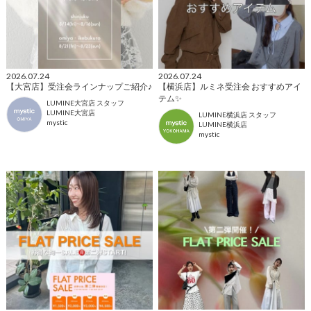
2026.07.24
2026.07.24
【大宮店】受注会ラインナップご紹介♪
【横浜店】ルミネ受注会 おすすめアイ
テム✨️
LUMINE大宮店 スタッフ
LUMINE大宮店
LUMINE横浜店 スタッフ
mystic
LUMINE横浜店
mystic