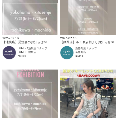
2026.07.18
2026.07.18
【池袋店】受注会のお知らせ📢
【静岡店】ルミネ店舗よりお知らせ📢
LUMINE池袋店 スタッフ
新静岡店 スタッフ
LUMINE池袋店
新静岡店
mystic
mystic