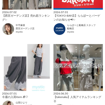
2026.07.02
2026.07.01
【西宮ガーデンズ店】売れ筋ランキン
【TOKYO-BAY店】ららぽーとバーゲ
グ✨
ンのお知らせ📢✨
中平麻菜
ららぽーと船橋店 スタッフ
西宮ガーデンズ店
船橋店
mystic
mystic
2026.07.01
2026.06.30
今週の入荷item 👒🤍
【takenaka】人気アイテムランキング
🥇
山室ひより