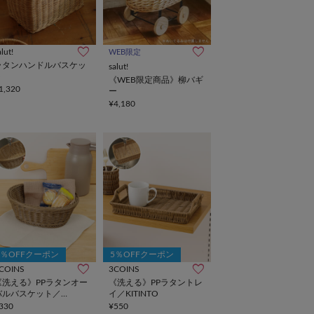
alut!
WEB限定
ラタンハンドルバスケッ
salut!
ト
《WEB限定商品》柳バギ
1,320
ー
¥4,180
5％OFFクーポン
5％OFFクーポン
COINS
3COINS
《洗える》PPラタンオー
《洗える》PPラタントレ
バルバスケット／
イ／KITINTO
ITINTO
330
¥550