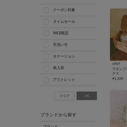
クーポン対象
タイムセール
WEB限定
手洗い可
オケージョン
salut!
再入荷
ラタンフ
クス
¥1,320
アウトレット
クリア
OK
ブランドから探す
ブランド