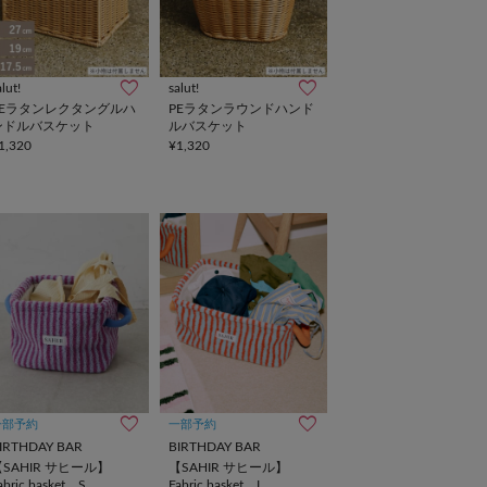
alut!
salut!
PEラタンレクタングルハ
PEラタンラウンドハンド
ンドルバスケット
ルバスケット
1,320
¥1,320
一部予約
一部予約
IRTHDAY BAR
BIRTHDAY BAR
【SAHIR サヒール】
【SAHIR サヒール】
abric basket S
Fabric basket L