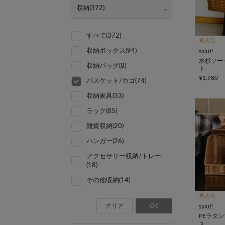
収納(372)
すべて(372)
再入荷
収納ボックス(94)
salut!
水杉ソー
収納バッグ(8)
ト
¥1,980
バスケット/カゴ(74)
収納家具(33)
ラック(85)
雑貨収納(20)
ハンガー(26)
アクセサリー収納/トレー
(18)
その他収納(14)
再入荷
クリア
OK
salut!
PEラタ
ス