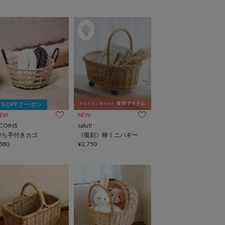
5％OFFクーポン
EW
NEW
COINS
salut!
持ち手付きカゴ
《復刻》柳ミニバギー
880
¥2,750