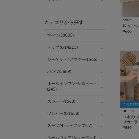
salut!
カテゴリから探す
取っ手付
¥660
すべて(38035)
トップス(14213)
ジャケット/アウター(1566)
パンツ(3689)
オールインワン/サロペット
(245)
スカート(1563)
5％OF
3COINS
ワンピース(1638)
《水洗い
りカトラ
スーツ/セットアップ(37)
KITINTO
¥880
ルームウェア/シューズ(54)