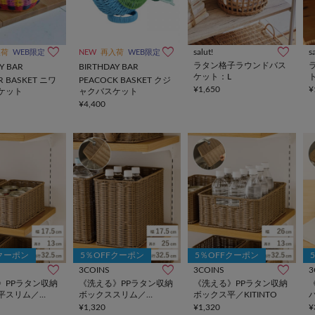
salut!
s
入荷
WEB限定
NEW
再入荷
WEB限定
ラタン格子ラウンドバス
Y BAR
BIRTHDAY BAR
ケット：L
R BASKET ニワ
PEACOCK BASKET クジ
¥1,650
¥
ケット
ャクバスケット
¥4,400
Fクーポン
5％OFFクーポン
5％OFFクーポン
3COINS
3COINS
3
》PPラタン収納
《洗える》PPラタン収納
《洗える》PPラタン収納
平スリム／
ボックススリム／
ボックス平／KITINTO
KITINTO
K
¥1,320
¥1,320
¥