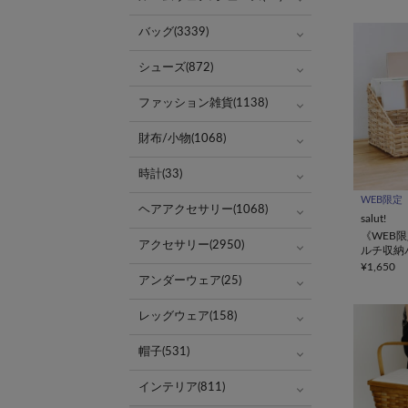
バッグ(3339)
シューズ(872)
ファッション雑貨(1138)
財布/小物(1068)
時計(33)
WEB限定
ヘアアクセサリー(1068)
salut!
《WEB
アクセサリー(2950)
ルチ収納
¥1,650
アンダーウェア(25)
レッグウェア(158)
帽子(531)
インテリア(811)