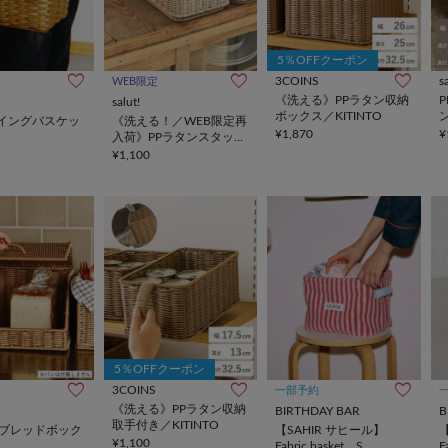
5％OFFクーポン
3COINS
s
WEB限定
《洗える》PPラタン収納
salut!
ボックス／KITINTO
イングバスケッ
《洗える！／WEB限定再
¥1,870
¥
入荷》PPラタンスタッキ
ングバスケットハーフ：
¥1,100
S
5％OFFクーポン
3COINS
一部予約
《洗える》PPラタン収納
BIRTHDAY BAR
B
取手付き／KITINTO
ンブレッドボック
【SAHIR サヒール】
¥1,100
Fabric basket S
F