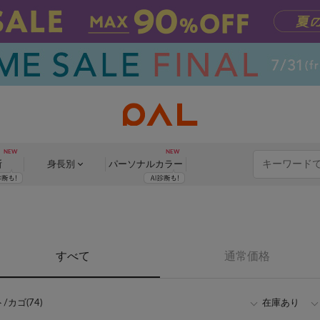
断
身長別
パーソナル
カラー
すべて
通常価格
カゴ(74)
在庫あり