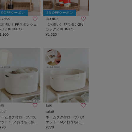
5％OFFクーポン
5％OFFクーポン
COINS
3COINS
《水洗い》PPラタンシェ
《水洗い》PPラタン2段
フ／KITINTO
ラック／KITINTO
1,100
¥1,320
動画
動画
alut!
salut!
ネームタグ付ロープバス
ネームタグ付ロープバス
ケット：L／おうちに似
ケット：M／おうちに似
合うこども想い収納
合うこども想い収納
990
¥770