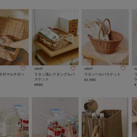
salut!
salut!
s
タ付マルチボッ
ラタン浅レクタングルバ
ラタンベルバスケット
スケット
¥1,980
¥880
¥