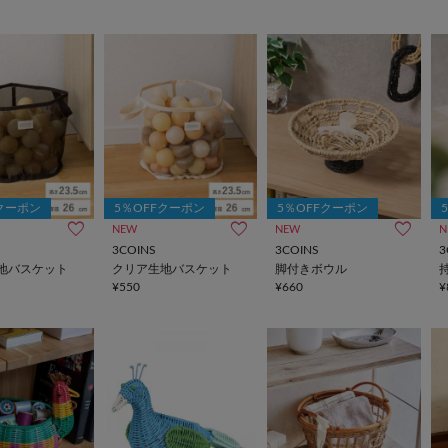
Fクーポン
5％OFFクーポン
5％OFFクーポン
NEW
NEW
N
3COINS
3COINS
3
地バスケット
クリア生地バスケット
脚付きボウル
¥550
¥660
¥