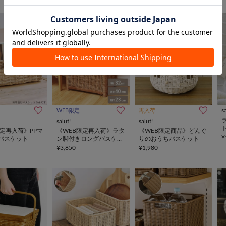
s
WEB限定
再入荷
salut!
salut!
限定再入荷》PPマ
《WEB限定再入荷》ラタ
《WEB限定商品》どんぐ
¥
バスケット
ン脚付きロングバスケッ
りのおうちバスケット
ト
¥3,850
¥1,980