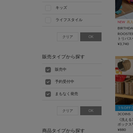
キッズ
ライフスタイル
NEW
再
BIRTHDA
ROOSTE
クリア
OK
トリバス
¥3,740
販売タイプから探す
販売中
予約受付中
まもなく発売
5％OF
クリア
OK
3COINS
《洗える
ボックス
KITINTO
¥880
商品タイプから探す