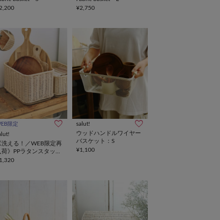
2,200
¥2,750
salut!
WEB限定
ウッドハンドルワイヤー
alut!
バスケット：S
《洗える！／WEB限定再
¥1,100
入荷》PPラタンスタッキ
ングバスケットハーフ：
1,320
M