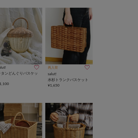
alut!
再入荷
ラタンどんぐりバスケッ
salut!
ト
水杉トランクバスケット
1,100
¥1,650