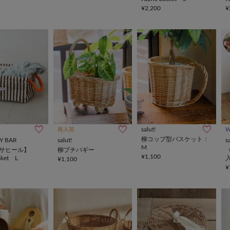
¥2,200
¥
salut!
再入荷
柳コップ型バスケット：
Y BAR
salut!
s
M
R サヒール】
柳プチバギー
¥1,100
asket L
¥1,100
¥