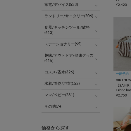
家電/デバイス(533)
¥2,420
ランドリー/サニタリー(206)
食器/キッチンツール/飲料
(613)
ステーショナリー(65)
趣味/アウトドア/健康グッズ
(415)
コスメ/香水(326)
一部予約
BIRTHDA
水着/着物/浴衣(152)
【SAHI
Fabric b
ママ/ベビー(281)
¥2,750
その他(74)
価格から探す