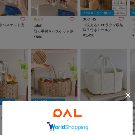
5％OFFクーポン
3COINS
3
再入荷
きバスケット浅
《洗える》PPラタン収納
salut!
取手付きトール／
ル
取っ手付きバスケット深
KITINTO
¥1,430
¥
¥880
Fクーポン
5％OFFクーポン
3COINS
動画
》PPラタン仕切
《水洗い》PPラタン仕切
salut!
s
リースタンド／
りバスケット／KITINTO
おむつストックロープバ
¥1,320
スケット／おうちに似合
うこども想い収納
¥1,320
¥