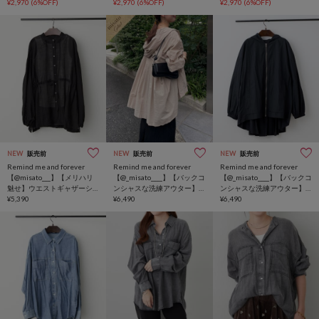
¥2,970
(6%OFF)
¥2,970
(6%OFF)
¥2,970
(6%OFF)
NEW
販売前
NEW
販売前
NEW
販売前
Remind me and forever
Remind me and forever
Remind me and forever
【@misato___】【メリハリ
【@_misato____】【バックコ
【@_misato____】【バックコ
魅せ】ウエストギャザーシ
ンシャスな洗練アウター】
ンシャスな洗練アウター】
アーチュニック＋インナー
¥5,390
後ろプリーツライトブルゾ
¥6,490
後ろプリーツライトブルゾ
¥6,490
セット
ン
ン