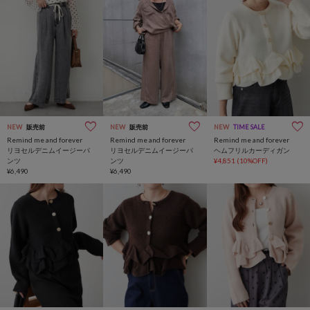
NEW
販売前
NEW
販売前
NEW
TIME SALE
Remind me and forever
Remind me and forever
Remind me and forever
リヨセルデニムイージーパ
リヨセルデニムイージーパ
ヘムフリルカーディガン
ンツ
ンツ
¥4,851
(10%OFF)
¥6,490
¥6,490