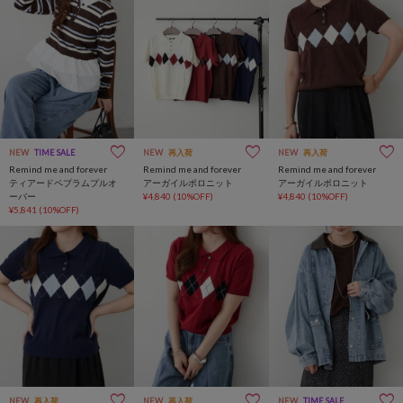
NEW
TIME SALE
NEW
再入荷
NEW
再入荷
Remind me and forever
Remind me and forever
Remind me and forever
ティアードペプラムプルオ
アーガイルポロニット
アーガイルポロニット
ーバー
¥4,840
(10%OFF)
¥4,840
(10%OFF)
¥5,841
(10%OFF)
NEW
再入荷
NEW
再入荷
NEW
TIME SALE