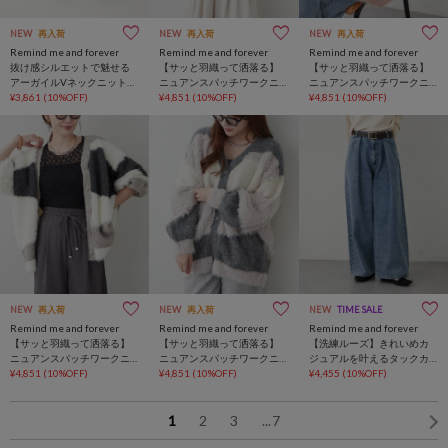
NEW
再入荷
NEW
再入荷
NEW
再入荷
Remind me and forever
Remind me and forever
Remind me and forever
抜け感シルエットで魅せる
【サッと羽織って洒落る】
【サッと羽織って洒落る】
アーガイルVネックニットカ
ニュアンスパッチワークニ
ニュアンスパッチワークニ
ーデ
¥3,861
(10%OFF)
ットカーデ
¥4,851
(10%OFF)
ットカーデ
¥4,851
(10%OFF)
NEW
再入荷
NEW
再入荷
NEW
TIME SALE
Remind me and forever
Remind me and forever
Remind me and forever
【サッと羽織って洒落る】
【サッと羽織って洒落る】
【洗練ルーズ】きれいめカ
ニュアンスパッチワークニ
ニュアンスパッチワークニ
ジュアルを叶えるタックカ
ットカーデ
¥4,851
(10%OFF)
ットカーデ
¥4,851
(10%OFF)
ーブデニム
¥4,455
(10%OFF)
1
2
3
...
7