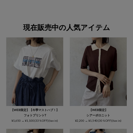
現在販売中の人気アイテム
【WEB限定】【今季マストハブ！】
【WEB限定】
フォトプリントT
シアーポロニット
¥1,650 → ¥1,100(33％OFF)(tax in)
¥2,200 → ¥1,540(30％OFF)(tax in)