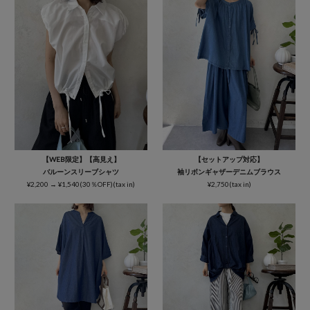
【WEB限定】【高見え】
【セットアップ対応】
バルーンスリーブシャツ
袖リボンギャザーデニムブラウス
¥2,200 → ¥1,540(30％OFF)(tax in)
¥2,750(tax in)