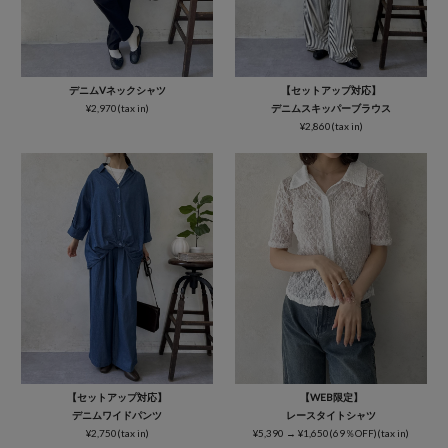
デニムVネックシャツ
【セットアップ対応】
¥2,970(tax in)
デニムスキッパーブラウス
¥2,860(tax in)
【セットアップ対応】
【WEB限定】
デニムワイドパンツ
レースタイトシャツ
¥2,750(tax in)
¥5,390 → ¥1,650(69％OFF)(tax in)