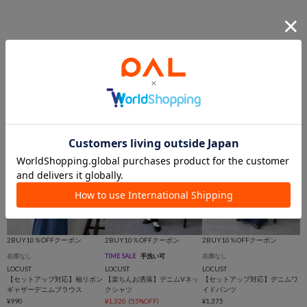
新着アイテム!!
2BUY10％OFFクーポン
2BUY10％OFFクーポン
2BUY10％OFFクーポン
在庫なし
TIME SALE
手洗い可
在庫なし
LOCUST
LOCUST
LOCUST
【セットアップ対応】袖リボン
【楽ちんお洒落】デニムVネッ
【セットアップ対応】デニムワ
ギャザーデニムブラウス
クシャツ
イドパンツ
¥990
¥1,320
(55%OFF)
¥1,375