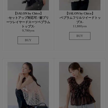
【SALON by Chico】
【SALON by Chico】
-セットアップ対応可 / 裾プリ
-ペプラムフリルツイードトッ
ーツレイヤードスーツペプラム
プス-
11,880yen
トップス-
9,790yen
BUY
BUY