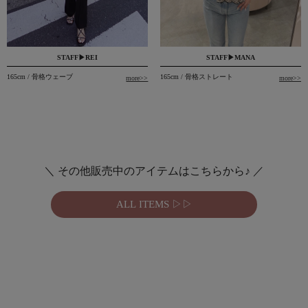
STAFF▶MANA
STAFF▶REI
165cm / 骨格ストレート
165cm / 骨格ウェーブ
more>>
more>>
＼ その他販売中のアイテムはこちらから♪ ／
ALL ITEMS ▷▷