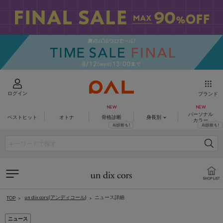
ログイン
ブランド
パーソナル
ベストヒット
オトナ
骨格診断
身長別
カラー
un dix cors(アンディコール)
ニュース詳細
TOP
ニュース