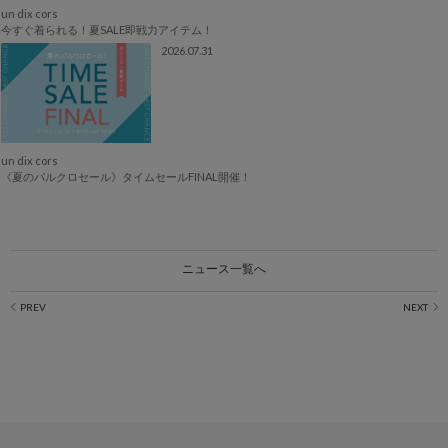
un dix cors
今すぐ着られる！夏SALE即戦力アイテム！
2026.07.31
un dix cors
《夏のパルクロセール》タイムセールFINAL開催！
ニュース一覧へ