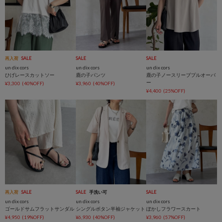
再入荷
SALE
SALE
SALE
un dix cors
un dix cors
un dix cors
ひげレースカットソー
鹿の子パンツ
鹿の子ノースリーブプルオーバ
ー
¥3,300
(40%OFF)
¥3,960
(40%OFF)
¥4,400
(25%OFF)
再入荷
SALE
SALE
手洗い可
SALE
un dix cors
un dix cors
un dix cors
ゴールドサムフラットサンダル
シングルボタン半袖ジャケット
ぼかしフラワースカート
¥4,950
(19%OFF)
¥6,930
(40%OFF)
¥3,960
(57%OFF)