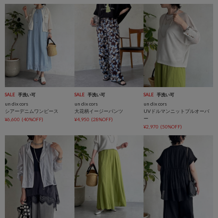
SALE
手洗い可
SALE
手洗い可
SALE
手洗い可
un dix cors
un dix cors
un dix cors
シアーデニムワンピース
大花柄イージーパンツ
UVドルマンニットプルオーバ
ー
¥6,600
(40%OFF)
¥4,950
(28%OFF)
¥2,970
(50%OFF)