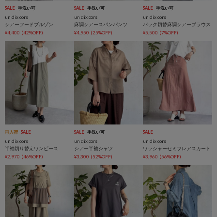
SALE
手洗い可
SALE
手洗い可
SALE
手洗い可
un dix cors
un dix cors
un dix cors
シアーフードブルゾン
麻調シアースパンパンツ
バック切替麻調シアーブラウス
¥4,400
(42%OFF)
¥4,950
(25%OFF)
¥5,500
(7%OFF)
再入荷
SALE
SALE
手洗い可
SALE
un dix cors
un dix cors
un dix cors
半袖切り替えワンピース
シアー半袖シャツ
ワッシャーセミフレアスカート
¥2,970
(46%OFF)
¥3,300
(52%OFF)
¥3,960
(56%OFF)