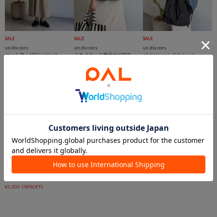
SALE
SALE
SALE
un dix cors
un dix cors
un dix cors
セットアップワンピース
ドライタッチ胸元ロゴTEE
パイソンハンドルトート
¥5,940
(43%OFF)
¥3,300
(50%OFF)
¥4,950
(16%OFF)
SALE
手洗い可
un dix cors
ボイルシャンブレースカンツ
¥3,300
(58%OFF)