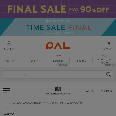
ログイン
ブランド
パーソナル
ベストヒット
オトナ
骨格診断
身長別
カラー
WEB SITE
SHOP LIST
GALLARDAGALANTE(ガリャルダガランテ)
ニュース詳細
TOP
ニュース