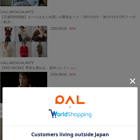
GALLARDAGALANTE
【店舗同時開催】セールはまとめ買いが断然おトク！2BUY10％・3BUY15％OFFクーポ
ン配布！
2026.08.06
NEW
GALLARDAGALANTE
【PRE ORDER】季節を重ねる、新作コレクション
2026.08.06
NEW
GALLARDAGALANTE
GALLARDAGALANTE 2026秋冬カタログ公開
2026.08.06
NEW