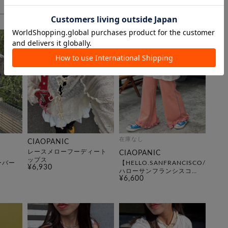
在庫なし
CIAOPANIC
レースメローフーディート
CIAOPANIC
ップス
ーバー
【HELLO.SANFRANCISCO/
¥6,930
ハローサンフランシスコ】
¥6,600
ワッフルフレアパンツ