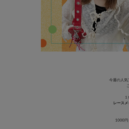
今週の人気
１
レースメ
1000