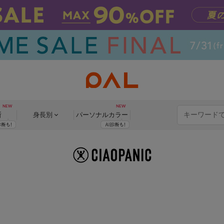
断
身長別
パーソナル
カラー