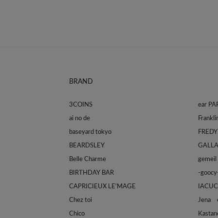
BRAND
3COINS
ear P
ai no de
baseyard tokyo
FREDY
BEARDSLEY
GALL
Belle Charme
gemeil
BIRTHDAY BAR
-goocy
CAPRICIEUX LE'MAGE
IACUC
Chez toi
Jena e
Chico
Kastan