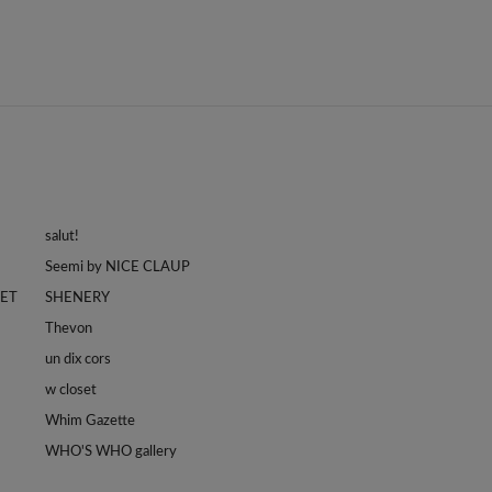
salut!
Seemi by NICE CLAUP
LET
SHENERY
Thevon
un dix cors
w closet
Whim Gazette
WHO'S WHO gallery