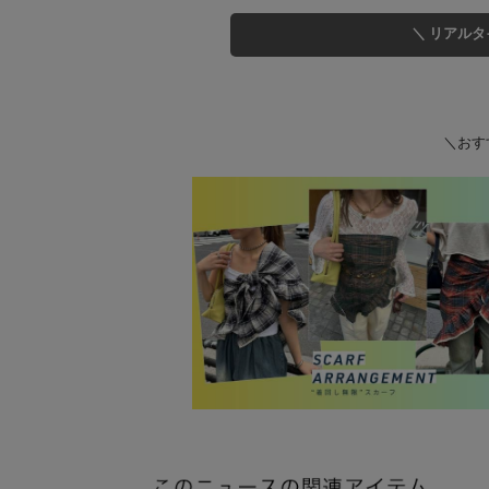
＼ リアル
＼おす