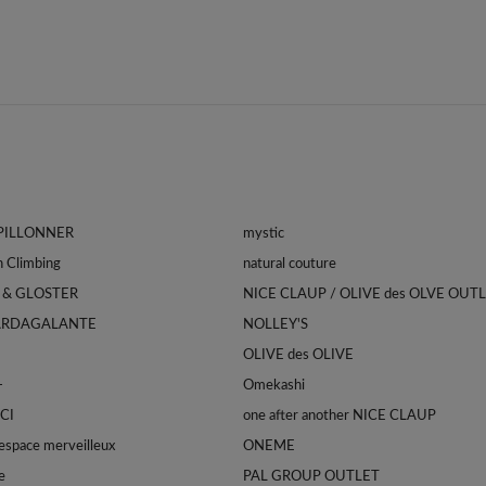
APILLONNER
mystic
Franklin Climbing
natural couture
 & GLOSTER
NICE CLAUP / OLIVE des OLVE OUT
ARDAGALANTE
NOLLEY'S
OLIVE des OLIVE
-
Omekashi
CI
one after another NICE CLAUP
space merveilleux
ONEME
e
PAL GROUP OUTLET