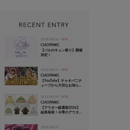
2026.08.06
NEW
CIAOPANIC
【パルのキュン祭り】開催
決定！
2026.08.05
NEW
CIAOPANIC
【YouTube】チャオパ二チ
ューブから大切なお知ら
せ！
2026.08.04
NEW
CIAOPANIC
【アウター総選挙2026】
結果発表！今季のアウター
No.1に選ばれたのは…！？
2026.08.02