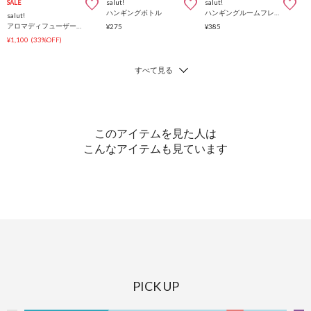
salut!
salut!
SALE
ハンギングボトル
ハンギングルームフレグランス：8ml
salut!
アロマディフューザー詰替：300ml
¥275
¥385
¥1,100
(33%OFF)
このアイテムを見た人は
こんなアイテムも見ています
PICK UP