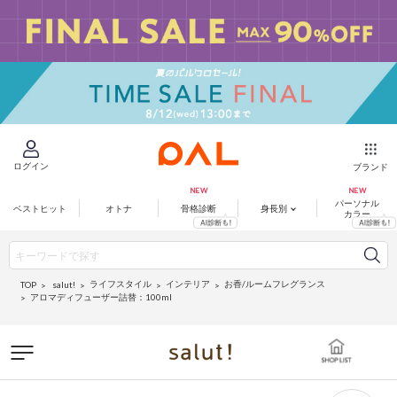
ログイン
ブランド
パーソナル
ベストヒット
オトナ
骨格診断
身長別
カラー
ライフスタイル
インテリア
お香/ルームフレグランス
salut!
TOP
アロマディフューザー詰替：100ml