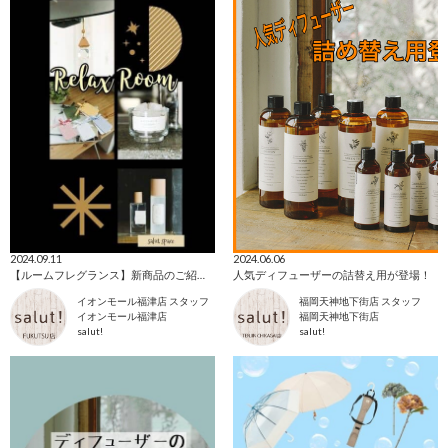
2024.09.11
2024.06.06
【ルームフレグランス】新商品のご紹介＊
人気ディフューザーの詰替え用が登場！
イオンモール福津店 スタッフ
福岡天神地下街店 スタッフ
イオンモール福津店
福岡天神地下街店
salut!
salut!