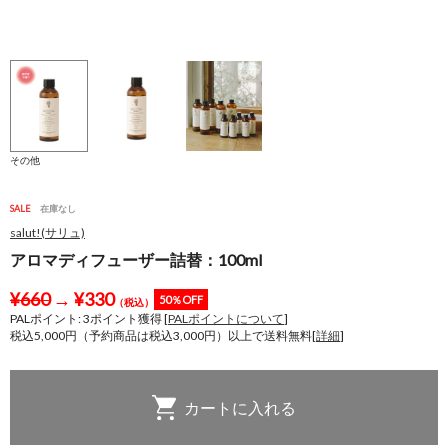
その他
SALE
在庫なし
salut!(サリュ)
アロマディフューザー詰替：100ml
¥
660
→
¥
330
50％OFF
（税込）
PALポイント:
3
ポイント獲得 [
PALポイントについて
]
税込5,000円（予約商品は税込3,000円）以上で送料無料[
詳細
]