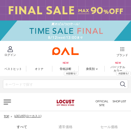
ログイン
ブランド
パーソナル
ベストヒット
オトナ
骨格診断
身長別
カラー
OFFICIAL
SHOP LIST
SITE
LOCUST(ローカスト)
TOP
すべて
通常価格
セール価格