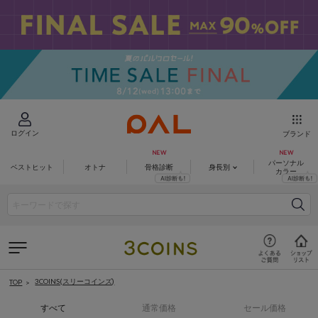
ログイン
ブランド
パーソナル
ベストヒット
オトナ
骨格診断
身長別
カラー
3COINS(スリーコインズ)
TOP
すべて
通常価格
セール価格