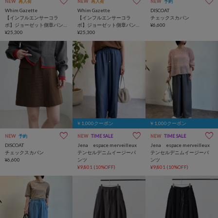
NEW
再入荷
NEW
再入荷
NEW
予約
Whim Gazette
Whim Gazette
DISCOAT
【インフルエンサーコラ
【インフルエンサーコラ
チェックスカパン
ボ】ジョーゼット側章パン
ボ】ジョーゼット側章パン
¥6,600
ツ
¥25,300
ツ
¥25,300
￥1,000クーポン
￥1,000クーポン
NEW
予約
NEW
TIME SALE
NEW
TIME SALE
DISCOAT
Jena espace merveilleux
Jena espace merveilleux
チェックスカパン
テンセルデニムイージーパ
テンセルデニムイージーパ
¥6,600
ンツ
ンツ
¥9,801
(10%OFF)
¥9,801
(10%OFF)