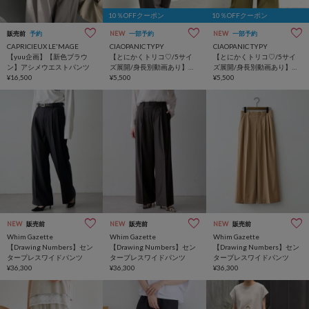
10％OFFクーポン
10％OFFクーポン
販売前
予約
NEW
一部予約
NEW
一部予約
CAPRICIEUX LE'MAGE
CIAOPANIC TYPY
CIAOPANIC TYPY
【yuu企画】【新色ブラウ
【とにかくトリコ♡/5サイ
【とにかくトリコ♡/5サイ
ン】アシメウエストパンツ
ズ展開/身長別動画あり】と
ズ展開/身長別動画あり】と
¥16,500
ろみイージーパンツ
¥5,500
ろみイージーパンツ
¥5,500
NEW
販売前
NEW
販売前
NEW
販売前
Whim Gazette
Whim Gazette
Whim Gazette
【Drawing Numbers】セン
【Drawing Numbers】セン
【Drawing Numbers】セン
タープレスワイドパンツ
タープレスワイドパンツ
タープレスワイドパンツ
¥36,300
¥36,300
¥36,300