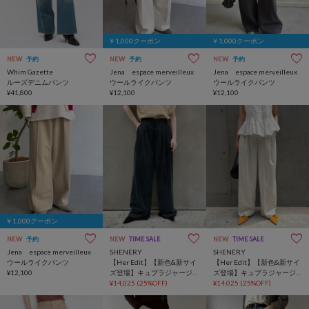
￥1,000クーポン
￥1,000クーポン
NEW
予約
NEW
予約
NEW
予約
Whim Gazette
Jena espace merveilleux
Jena espace merveilleux
ルーズデニムパンツ
ウールライクパンツ
ウールライクパンツ
¥41,800
¥12,100
¥12,100
￥1,000クーポン
NEW
予約
NEW
TIME SALE
NEW
TIME SALE
Jena espace merveilleux
SHENERY
SHENERY
ウールライクパンツ
【Her Edit】【新色&新サイ
【Her Edit】【新色&新サイ
¥12,100
ズ登場】キュプラジャージ
ズ登場】キュプラジャージ
ータックパンツ
¥14,025
(25%OFF)
ータックパンツ
¥14,025
(25%OFF)