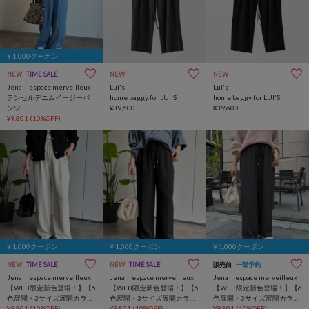
￥1,000クーポン
NEW
TIME SALE
NEW
NEW
Jena espace merveilleux
Lui's
Lui's
テンセルデニムイージーパ
home baggy for LUI'S
home baggy for LUI'S
ンツ
¥39,600
¥39,600
¥9,801
(10%OFF)
￥1,000クーポン
￥1,000クーポン
￥1,000クーポン
NEW
TIME SALE
NEW
TIME SALE
販売前
一部予約
Jena espace merveilleux
Jena espace merveilleux
Jena espace merveilleux
【WEB限定新色登場！】【6
【WEB限定新色登場！】【6
【WEB限定新色登場！】【6
色展開・3サイズ展開カラー
色展開・3サイズ展開カラー
色展開・3サイズ展開カラー
有】トロミイージーパンツ2
¥9,801
(10%OFF)
有】トロミイージーパンツ2
¥9,801
(10%OFF)
有】トロミイージーパンツ2
¥9,801
(10%OFF)