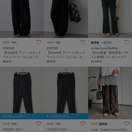
NEW
予約
NEW
予約
販売前
一部予約
DISCOAT
DISCOAT
La boutique BonBon
【Enlude】アソート2タック
【Enlude】アソート2タック
【miki監修・新色登場！7サ
ワイドパンツ《ユニセック
ワイドパンツ《ユニセック
イズ展開】バックレースア
ス》
¥8,800
ス》
¥8,800
ップデニムフレアパンツ
¥19,800
￥1,000クーポン
￥1,000クーポン
NEW
予約
NEW
予約
NEW
販売前
COLONY 2139
COLONY 2139
Jena espace merveilleux