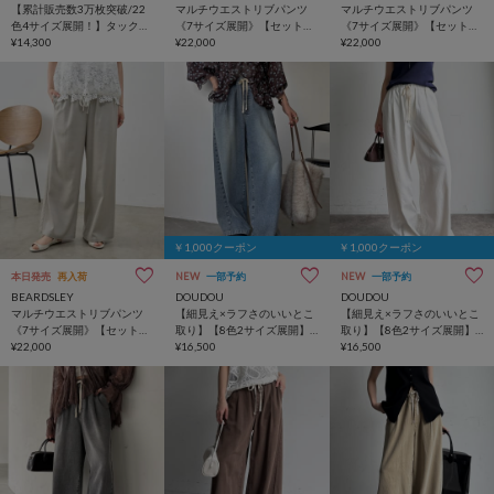
【累計販売数3万枚突破/22
マルチウエストリブパンツ
マルチウエストリブパンツ
色4サイズ展開！】タックワ
《7サイズ展開》【セットア
《7サイズ展開》【セットア
イドパンツ
¥14,300
ップ】
¥22,000
ップ】
¥22,000
￥1,000クーポン
￥1,000クーポン
本日発売
再入荷
NEW
一部予約
NEW
一部予約
BEARDSLEY
DOUDOU
DOUDOU
マルチウエストリブパンツ
【細見え×ラフさのいいとこ
【細見え×ラフさのいいとこ
《7サイズ展開》【セットア
取り】【8色2サイズ展開】
取り】【8色2サイズ展開】
ップ】
¥22,000
デニムワイドイージーパン
¥16,500
デニムワイドイージーパン
¥16,500
ツ
ツ