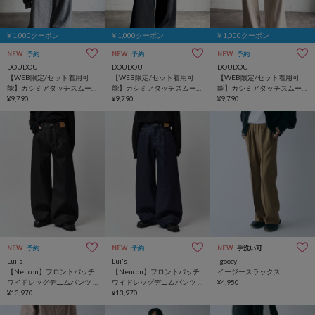
￥1,000クーポン
￥1,000クーポン
￥1,000クーポン
NEW
予約
NEW
予約
NEW
予約
DOUDOU
DOUDOU
DOUDOU
【WEB限定/セット着用可
【WEB限定/セット着用可
【WEB限定/セット着用可
能】カシミアタッチスムー
能】カシミアタッチスムー
能】カシミアタッチスムー
スワイドパンツ
¥9,790
スワイドパンツ
¥9,790
スワイドパンツ
¥9,790
NEW
予約
NEW
予約
NEW
手洗い可
Lui's
Lui's
-goocy-
【Neucon】フロントパッチ
【Neucon】フロントパッチ
イージースラックス
ワイドレッグデニムパンツ /
ワイドレッグデニムパンツ /
¥4,950
セットアップ対応
¥13,970
セットアップ対応
¥13,970