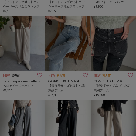
【セットアップ対応】エア
【セットアップ対応】エア
ベロアイージーパンツ
ウーリースリムスラックス
ウーリースリムスラックス
¥9,900
¥7,150
¥7,150
NEW
販売前
NEW
再入荷
NEW
再入荷
Jena espace merveilleux
CAPRICIEUX LE'MAGE
CAPRICIEUX LE'MAGE
ベロアイージーパンツ
【低身長サイズあり】小花
【低身長サイズあり】小花
¥9,900
刺繍デニム
刺繍デニム
¥15,400
¥15,400