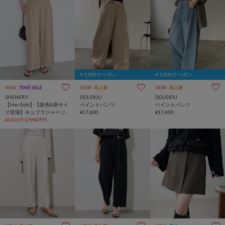
￥1,000クーポン
￥1,000クーポン
NEW
TIME SALE
NEW
再入荷
NEW
再入荷
SHENERY
DOUDOU
DOUDOU
【Her Edit】【新色&新サイ
ペイントパンツ
ペイントパンツ
ズ登場】キュプラジャージ
¥17,600
¥17,600
ータックパンツ
¥14,025
(25%OFF)