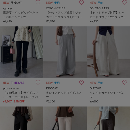
NEW
手洗い可
NEW
予約
NEW
予約
-goocy-
COLONY 2139
COLONY 2139
高密度ツイル ビッグポケッ
【セットアップ対応】ジャ
【セットアップ対応】ジャ
トバルーンパンツ
ガードヨウリュウ1タックス
ガードヨウリュウ1タックス
¥6,490
ラックス
¥6,930
ラックス
¥6,930
NEW
TIME SALE
NEW
予約
NEW
予約
prose verse
DISCOAT
DISCOAT
【-3kg見え！】サイドスリ
キレイメカットワイドパン
キレイメカットワイドパン
ットスーパーストレッチパ
ツ
ツ
ンツ
¥4,207
(15%OFF)
¥6,600
¥6,600