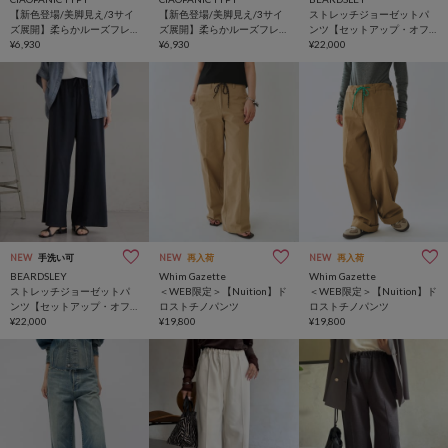
【新色登場/美脚見え/3サイ
【新色登場/美脚見え/3サイ
ストレッチジョーゼットパ
ズ展開】柔らかルーズフレ
ズ展開】柔らかルーズフレ
ンツ【セットアップ・オフ
アイージーパンツ
¥6,930
アイージーパンツ
¥6,930
ィスカジュアル】
¥22,000
NEW
手洗い可
NEW
再入荷
NEW
再入荷
BEARDSLEY
Whim Gazette
Whim Gazette
ストレッチジョーゼットパ
＜WEB限定＞【Nuition】ド
＜WEB限定＞【Nuition】ド
ンツ【セットアップ・オフ
ロストチノパンツ
ロストチノパンツ
ィスカジュアル】
¥22,000
¥19,800
¥19,800