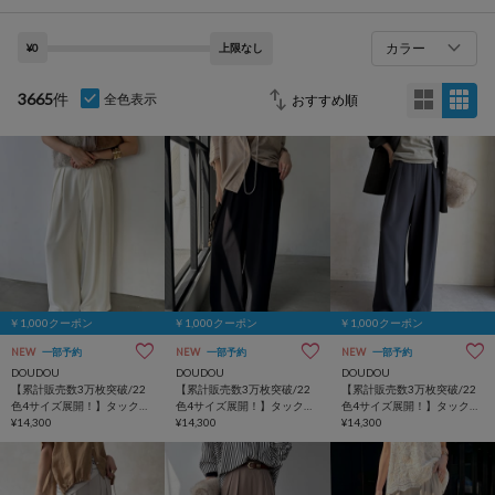
カラー
¥0
上限なし
3665
件
全色表示
￥1,000クーポン
￥1,000クーポン
￥1,000クーポン
NEW
一部予約
NEW
一部予約
NEW
一部予約
DOUDOU
DOUDOU
DOUDOU
【累計販売数3万枚突破/22
【累計販売数3万枚突破/22
【累計販売数3万枚突破/22
色4サイズ展開！】タックワ
色4サイズ展開！】タックワ
色4サイズ展開！】タックワ
イドパンツ
¥14,300
イドパンツ
¥14,300
イドパンツ
¥14,300