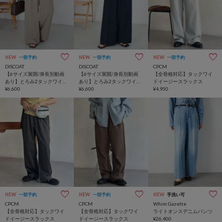
NEW
一部予約
NEW
一部予約
NEW
一部予約
DISCOAT
DISCOAT
CPCM
【6サイズ展開/身長別動画
【6サイズ展開/身長別動画
【全骨格対応】タックワイ
あり】とろみ2タックワイド
あり】とろみ2タックワイド
ドイージースラックス
パンツ《WEB限定カラーあ
¥6,600
パンツ《WEB限定カラーあ
¥6,600
¥4,950
り》
り》
NEW
一部予約
NEW
一部予約
NEW
手洗い可
CPCM
CPCM
Whim Gazette
【全骨格対応】タックワイ
【全骨格対応】タックワイ
ライトオンスデニムパンツ
ドイージースラックス
ドイージースラックス
¥26,400