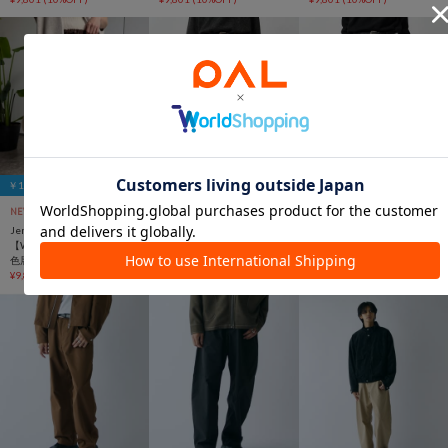
￥1,000クーポン
NEW
TIME SALE
NEW
予約
NEW
予約
Jena espace merveilleux
Lui's
Lui's
【WEB限定新色登場！】【6
【Neucon】クラシック2タ
【Neucon】クラシック2タ
色展開・3サイズ展開カラー
ックワイドレッグスラック
ックワイドレッグスラック
有】トロミイージーパンツ2
¥9,801
(10%OFF)
スパンツ/セットアップ対応
¥14,300
スパンツ/セットアップ対応
¥14,300