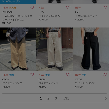
￥1,000クーポン
NEW
再入荷
NEW
NEW
DOUDOU
Lui's
Lui's
【WEB限定】裾ペイントコ
モダンバレルパンツ
モダンバレルパンツ
クーンワイドデニム
¥19,800
¥19,800
¥16,500
NEW
予約
NEW
予約
NEW
予約
CPCM
CPCM
CPCM
ワイドチノパンツ
ワイドチノパンツ
ワイドチノパンツ
¥6,600
¥6,600
¥6,600
1
2
3
...
31