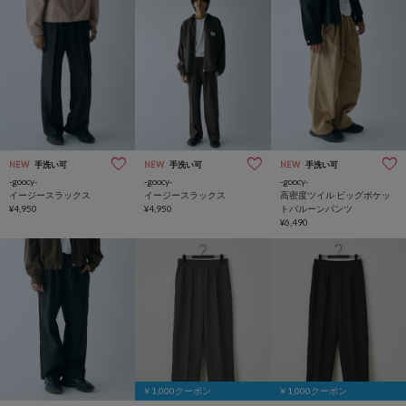
NEW
手洗い可
NEW
手洗い可
NEW
手洗い可
-goocy-
-goocy-
-goocy-
イージースラックス
イージースラックス
高密度ツイル ビッグポケッ
¥4,950
¥4,950
トバルーンパンツ
¥6,490
￥1,000クーポン
￥1,000クーポン