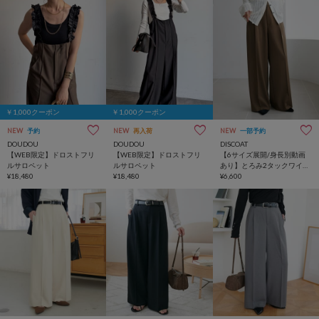
￥1,000クーポン
￥1,000クーポン
NEW
予約
NEW
再入荷
NEW
一部予約
DOUDOU
DOUDOU
DISCOAT
【WEB限定】ドロストフリ
【WEB限定】ドロストフリ
【6サイズ展開/身長別動画
ルサロペット
ルサロペット
あり】とろみ2タックワイド
¥18,480
¥18,480
パンツ《WEB限定カラーあ
¥6,600
り》