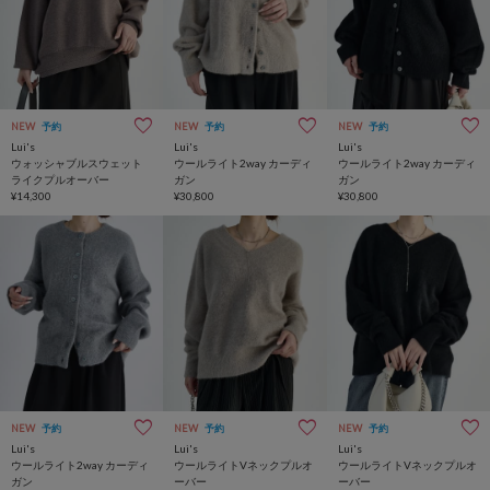
NEW
予約
NEW
予約
NEW
予約
Lui's
Lui's
Lui's
ウォッシャブルスウェット
ウールライト2way カーディ
ウールライト2way カーディ
ライクプルオーバー
ガン
ガン
¥14,300
¥30,800
¥30,800
NEW
予約
NEW
予約
NEW
予約
Lui's
Lui's
Lui's
ウールライト2way カーディ
ウールライトVネックプルオ
ウールライトVネックプルオ
ガン
ーバー
ーバー