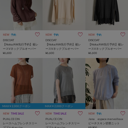
NEW
予約
NEW
予約
NEW
予約
DISCOAT
DISCOAT
DISCOAT
【Noka/AW先行予約】裾レ
【Noka/AW先行予約】裾レ
【Noka/AW先行予約】裾レ
ースVネックプルオーバー
ースVネックプルオーバー
ースVネックプルオーバー
¥6,600
¥6,600
¥6,600
MAX￥2,000クーポン
MAX￥2,000クーポン
NEW
TIME SALE
NEW
TIME SALE
NEW
予約
PUAL CE CIN
PUAL CE CIN
Jena espace merveilleux
レースヘムフレンチスリー
レースヘムフレンチスリー
ピーチスキン切替ニット
ブプルオーバー
ブプルオーバー
¥9,900