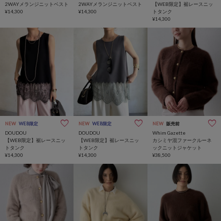
2WAYメランジニットベスト
2WAYメランジニットベスト
【WEB限定】裾レースニッ
¥14,300
¥14,300
トタンク
¥14,300
NEW
WEB限定
NEW
WEB限定
NEW
販売前
DOUDOU
DOUDOU
Whim Gazette
【WEB限定】裾レースニッ
【WEB限定】裾レースニッ
カシミヤ混ファークルーネ
トタンク
トタンク
ックニットジャケット
¥14,300
¥14,300
¥38,500