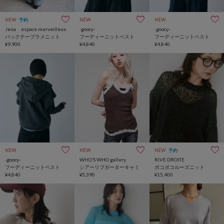
NEW
予約
NEW
NEW
Jena espace merveilleux
-goocy-
-goocy-
バックテープラメニット
フーディーニットベスト
フーディーニットベスト
¥9,900
¥4,840
¥4,840
NEW
NEW
NEW
予約
-goocy-
WHO’S WHO gallery
RIVE DROITE
フーディーニットベスト
シアーリブガーターキャミ
ポコポコルーズニット
¥4,840
¥5,390
¥15,400