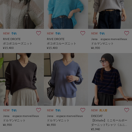
NEW
予約
NEW
予約
NEW
予約
RIVE DROITE
RIVE DROITE
Jena espace merveilleux
ポコポコルーズニット
ポコポコルーズニット
ドルマンVニット
¥15,400
¥15,400
¥6,930
NEW
予約
NEW
予約
NEW
再入荷
Jena espace merveilleux
Jena espace merveilleux
DISCOAT
ドルマンVニット
ドルマンVニット
【Enlude】ミニモールボー
¥6,930
¥6,930
ダーニットTシャツ《ユニセ
ックス》
¥5,940