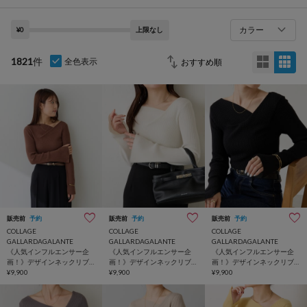
カラー
¥0
上限なし
1821
件
全色表示
販売前
予約
販売前
予約
販売前
予約
COLLAGE
COLLAGE
COLLAGE
GALLARDAGALANTE
GALLARDAGALANTE
GALLARDAGALANTE
《人気インフルエンサー企
《人気インフルエンサー企
《人気インフルエンサー企
画！》デザインネックリブ
画！》デザインネックリブ
画！》デザインネックリブ
ニット
¥9,900
ニット
¥9,900
ニット
¥9,900