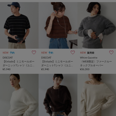
NEW
予約
NEW
予約
NEW
販売前
DISCOAT
DISCOAT
Whim Gazette
【Enlude】ミニモールボー
【Enlude】ミニモールボー
〈WEB限定〉ファークルー
ダーニットTシャツ《ユニセ
ダーニットTシャツ《ユニセ
ネックプルオーバー
ックス》
¥5,940
ックス》
¥5,940
¥36,300