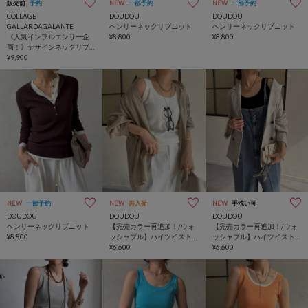
販売前
予約
NEW
一部予約
NEW
一部予約
COLLAGE
DOUDOU
DOUDOU
GALLARDAGALANTE
ヘンリーネックリブニット
ヘンリーネックリブニット
《人気インフルエンサー企
¥8,800
¥8,800
画！》デザインネックリブ
ニット
¥9,900
NEW
一部予約
NEW
再入荷
NEW
手洗い可
DOUDOU
DOUDOU
DOUDOU
ヘンリーネックリブニット
【完売カラー再追加！/ウォ
【完売カラー再追加！/ウォ
¥8,800
ッシャブル】ハイツイスト
ッシャブル】ハイツイスト
ニットタンク
¥6,600
ニットタンク
¥6,600