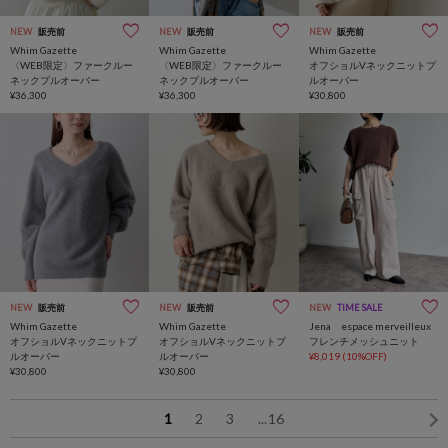
NEW
販売前
NEW
販売前
NEW
販売前
Whim Gazette
Whim Gazette
Whim Gazette
〈WEB限定〉ファークルー
〈WEB限定〉ファークルー
オフショルVネックニットプ
ネックプルオーバー
ネックプルオーバー
ルオーバー
¥36,300
¥36,300
¥30,800
NEW
販売前
NEW
販売前
NEW
TIME SALE
Whim Gazette
Whim Gazette
Jena espace merveilleux
オフショルVネックニットプ
オフショルVネックニットプ
フレンチメッシュニット
ルオーバー
ルオーバー
¥8,019
(10%OFF)
¥30,800
¥30,800
1
2
3
...
16