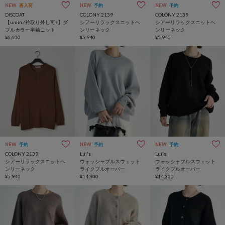
NEW
再入荷
NEW
予約
NEW
予約
DISCOAT
COLONY 2139
COLONY 2139
【umm./衿取り外し可♪】ダ
シアーリラックスニットヘ
シアーリラックスニットヘ
ブルカラー半袖ニット
ンリーネック
ンリーネック
¥6,600
¥5,940
¥5,940
NEW
予約
NEW
予約
NEW
予約
COLONY 2139
Lui's
Lui's
シアーリラックスニットヘ
ウォッシャブルスウェット
ウォッシャブルスウェット
ンリーネック
ライクプルオーバー
ライクプルオーバー
¥5,940
¥14,300
¥14,300