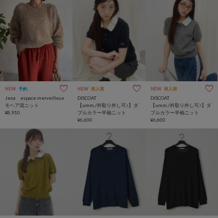
NEW
予約
NEW
再入荷
NEW
再入荷
Jena espace merveilleux
DISCOAT
DISCOAT
モヘア混ニット
【umm./衿取り外し可♪】ダ
【umm./衿取り外し可♪】ダ
¥8,910
ブルカラー半袖ニット
ブルカラー半袖ニット
¥6,600
¥6,600