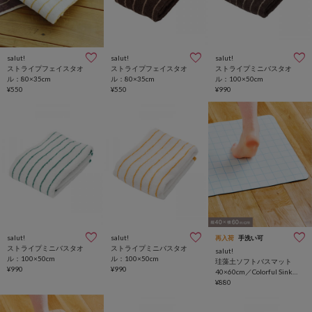
salut!
salut!
salut!
ストライプフェイスタオ
ストライプフェイスタオ
ストライプミニバスタオ
ル：80×35cm
ル：80×35cm
ル：100×50cm
¥550
¥550
¥990
salut!
salut!
再入荷
手洗い可
ストライプミニバスタオ
ストライプミニバスタオ
salut!
ル：100×50cm
ル：100×50cm
珪藻土ソフトバスマット
¥990
¥990
40×60cm／Colorful Sink
Days
¥880