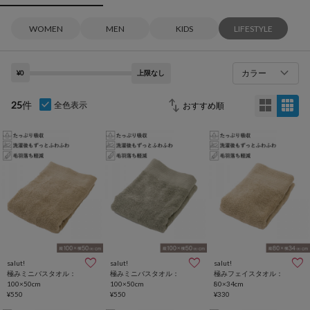
WOMEN
MEN
KIDS
LIFESTYLE
カラー
¥0
上限なし
25
件
全色表示
salut!
salut!
salut!
極みミニバスタオル：
極みミニバスタオル：
極みフェイスタオル：
100×50cm
100×50cm
80×34cm
¥550
¥550
¥330