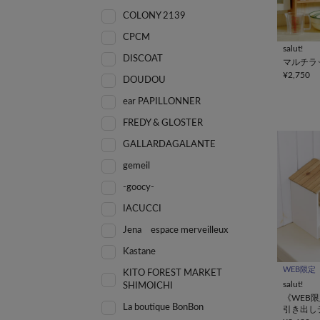
COLONY 2139
CPCM
salut!
DISCOAT
マルチラ
¥2,750
DOUDOU
ear PAPILLONNER
FREDY & GLOSTER
GALLARDAGALANTE
gemeil
-goocy-
IACUCCI
Jena espace merveilleux
Kastane
WEB限定
KITO FOREST MARKET
salut!
SHIMOICHI
《WEB
La boutique BonBon
引き出し