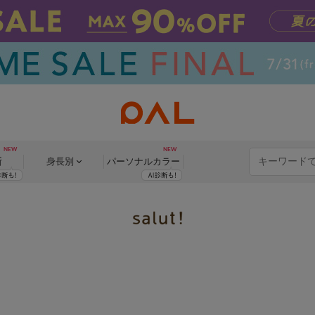
断
身長別
パーソナル
カラー