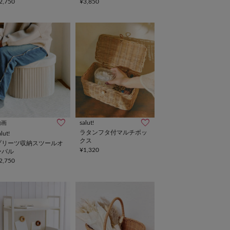
ディスプレイキャビネッ
2,750
¥3,850
ト
salut!
動画
ラタンフタ付マルチボッ
alut!
クス
プリーツ収納スツールオ
¥1,320
ーバル
2,750