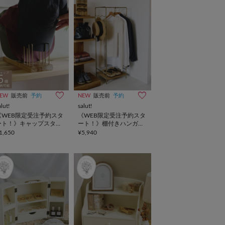
EW
販売前
予約
NEW
販売前
予約
alut!
salut!
《WEB限定受注予約スタ
《WEB限定受注予約スタ
ート！》キャップスタン
ート！》棚付きハンガー
ド
ラック
1,650
¥5,940