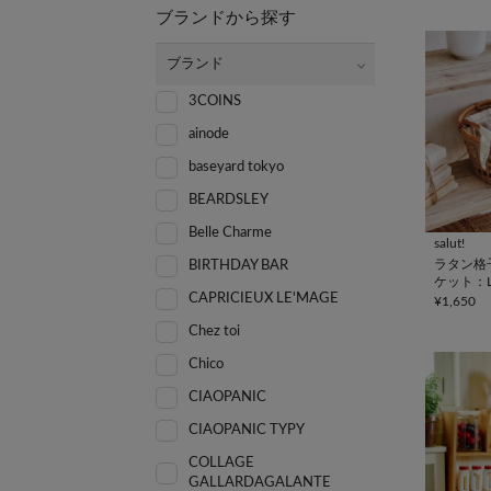
ブランドから探す
ブランド
3COINS
ainode
baseyard tokyo
BEARDSLEY
Belle Charme
salut!
ラタン格
BIRTHDAY BAR
ケット：
CAPRICIEUX LE'MAGE
¥1,650
Chez toi
Chico
CIAOPANIC
CIAOPANIC TYPY
COLLAGE
GALLARDAGALANTE