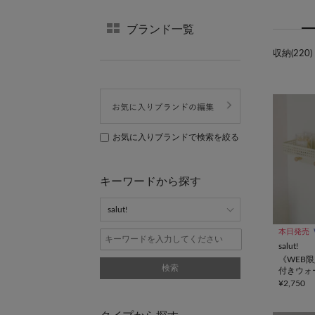
ブランド一覧
収納(220)
お気に入りブランドで検索を絞る
キーワードから探す
本日発売
salut!
《WEB
検索
付きウォ
¥2,750