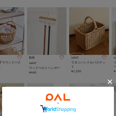
monde
salut!
s
動画
子ラウンドバス
ラタンハンドルバスケッ
salut!
L
ト
ウッドベルトハンガー
¥1,320
¥
¥440