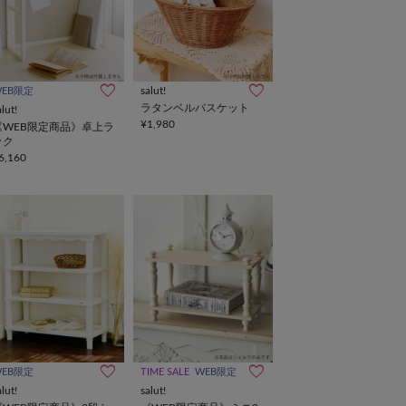
salut!
WEB限定
ラタンベルバスケット
alut!
¥1,980
《WEB限定商品》卓上ラ
ック
6,160
WEB限定
TIME SALE
WEB限定
alut!
salut!