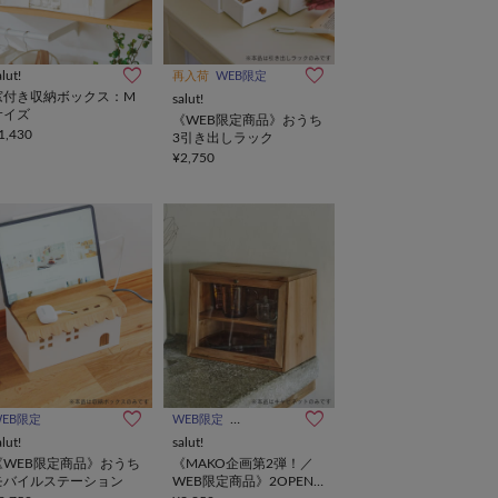
alut!
再入荷
WEB限定
窓付き収納ボックス：M
salut!
サイズ
《WEB限定商品》おうち
1,430
3引き出しラック
¥2,750
WEB限定
WEB限定
インフルエンサー企画
alut!
salut!
《WEB限定商品》おうち
《MAKO企画第2弾！／
モバイルステーション
WEB限定商品》2OPEN