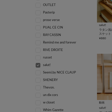
OUTLET
Pasterip
prose verse
salut!
PUAL CE CIN
ラタン浅
スケット
RAY CASSIN
¥880
Remind me and forever
RIVE DROITE
russet
salut!
Seemi.by NICE CLAUP
SHENERY
Thevon.
un dix cors
w closet
動画
salut!
Whim Gazette