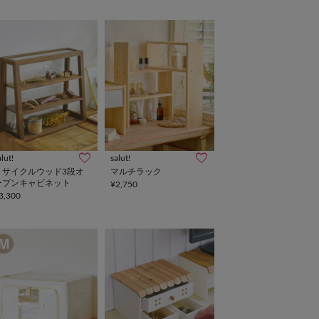
alut!
salut!
リサイクルウッド3段オ
マルチラック
ープンキャビネット
¥2,750
3,300