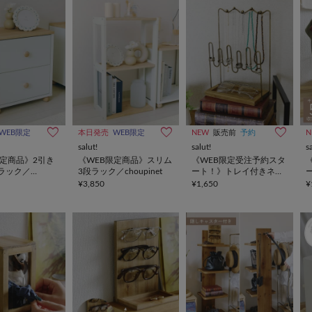
WEB限定
本日発売
WEB限定
NEW
販売前
予約
N
salut!
salut!
s
限定商品》2引き
《WEB限定商品》スリム
《WEB限定受注予約スタ
ラック／
3段ラック／choupinet
ート！》トレイ付きネッ
t
クレス＆リングスタンド
¥3,850
¥1,650
¥