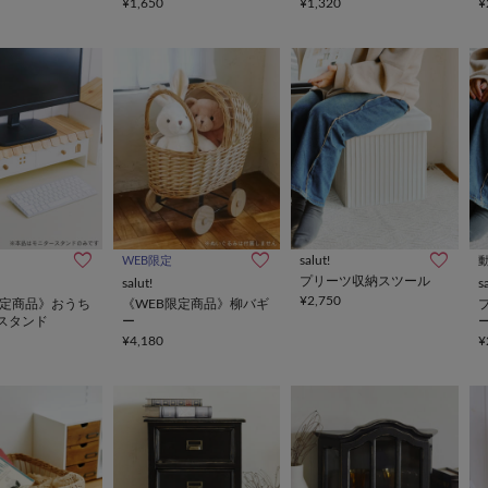
¥1,650
¥1,320
¥
salut!
WEB限定
プリーツ収納スツール
salut!
s
¥2,750
限定商品》おうち
《WEB限定商品》柳バギ
スタンド
ー
¥4,180
¥