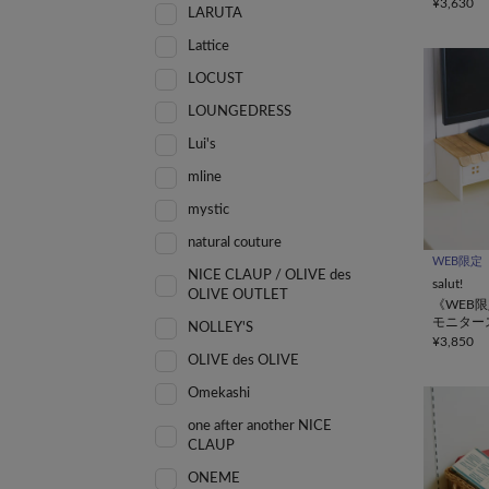
ック
¥3,630
LARUTA
Lattice
LOCUST
LOUNGEDRESS
Lui's
mline
mystic
natural couture
WEB限定
NICE CLAUP / OLIVE des
salut!
OLIVE OUTLET
《WEB
モニター
NOLLEY'S
¥3,850
OLIVE des OLIVE
Omekashi
one after another NICE
CLAUP
ONEME