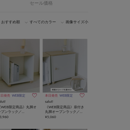
セール価格
おすすめ順
すべてのカラー
画像サイズ小
本日発売
WEB限定
本日発売
WEB限定
alut!
salut!
《WEB限定商品》丸脚オ
《WEB限定商品》扉付き
ープンラック／
丸脚オープンラック／
houpinet
choupinet
3,960
¥5,060