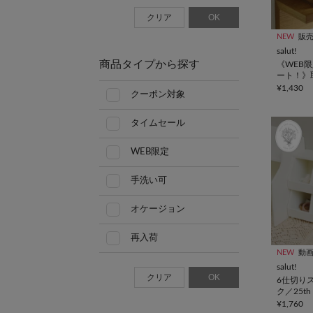
クリア
OK
NEW
販
salut!
商品タイプから探す
《WEB
ート！》
シュ収納
¥1,430
クーポン対象
タイムセール
WEB限定
手洗い可
オケージョン
再入荷
NEW
動
salut!
クリア
OK
6仕切り
ク／25th S
Item
¥1,760