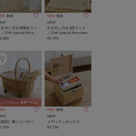
EW
動画
NEW
動画
alut!
salut!
引き出し付き両開きラッ
引き出し付き2段ラック
／25th Special Price
／25th Special Price Item
tem
3,080
¥2,750
EW
NEW
動画
alut!
salut!
《復刻》柳ミニバギー
メディスンボックス
2,750
¥2,750