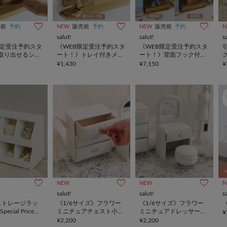
売前
予約
NEW
販売前
予約
NEW
販売前
予約
N
salut!
salut!
s
限定受注予約スタ
《WEB限定受注予約スタ
《WEB限定受注予約スタ
取り出せるシュ
ート！》トレイ付きメガ
ート！》背面フック付き
ク
ケース
ネスタンド
可動３段ラック
I
¥1,430
¥7,150
¥
画
NEW
NEW
N
salut!
salut!
s
ストレージラッ
《1/6サイズ》フラワー
《1/6サイズ》フラワー
pecial Price
ミニチュアチェスト小物
ミニチュアドレッサー小
¥
収納ケース／petit monde
物収納ケース／petit
¥2,200
¥2,200