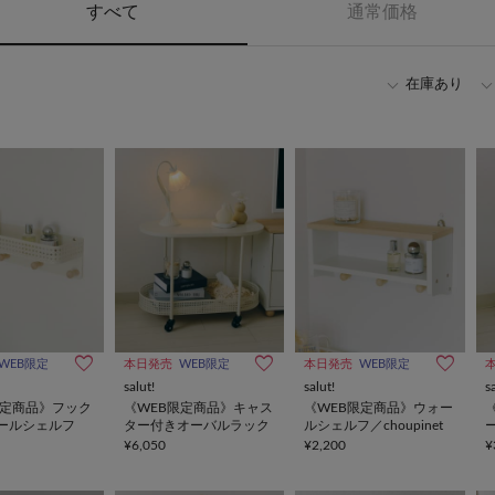
すべて
通常価格
在庫あり
WEB限定
本日発売
WEB限定
本日発売
WEB限定
salut!
salut!
s
限定商品》フック
《WEB限定商品》キャス
《WEB限定商品》ウォー
ールシェルフ
ター付きオーバルラック
ルシェルフ／choupinet
c
¥6,050
¥2,200
¥