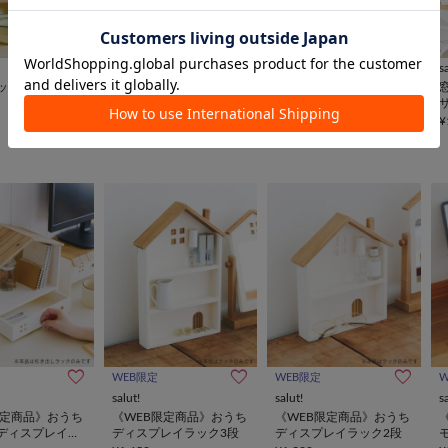
salut!
s
WEB限定
ック
アルブル2段ディスプレ
salut!
イキャビネット
《WEB限定再入荷》ラダ
¥3,850
¥
ーマガジンラック
¥1,980
WEB限定
WEB限定
salut!
salut!
s
限定商品》おうち
《WEB限定商品》おうち
《WEB限定商品》おうち
ディスプレイラ
ディスプレイラック3段
ディスプレイラック2段