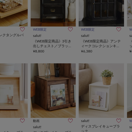
WEB限定
WEB限定
レクタングルバ
salut!
salut!
s
《WEB限定商品》3引き
《WEB限定商品》アンテ
出しチェスト／ブラック
ィークコレクションキャ
アンティーク
ビネット／ブラックアン
¥8,800
¥6,380
¥
ティーク
salut!
動画
ディスプレイキューブラ
salut!
s
ック