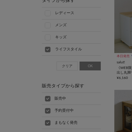
タイプから探す
レディース
メンズ
キッズ
ライフスタイル
本日発売
salut!
クリア
OK
《WEB
出し丸脚
choupine
¥6,160
販売タイプから探す
販売中
予約受付中
まもなく発売