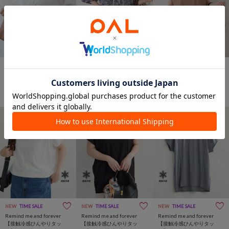
NEW
TIME SALE
NEW
TIME SALE
NEW
TIME SALE
Remind me and forever
Remind me and forever
Remind me and forever
【ワンポイントが効く♪】肩
【インド綿100%】ピンタッ
【接触冷感ひんやりタッ
レースバンドカラーシャツ
クチュニックブラウス
チ】カノコ切替プルオーバ
ブラウス
¥3,960
(20%OFF)
¥3,850
(22%OFF)
ー
¥3,465
(10%OFF)
NEW
TIME SALE
NEW
TIME SALE
NEW
TIME SALE
Remind me and forever
Remind me and forever
Remind me and forever
【接触冷感ひんやりタッ
【接触冷感ひんやりタッ
【接触冷感ひんやりタッ