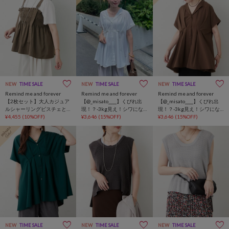
NEW
TIME SALE
NEW
TIME SALE
NEW
TIME SALE
Remind me and forever
Remind me and forever
Remind me and forever
【2枚セット】大人カジュア
【@_misato____】くびれ出
【@_misato____】くびれ出
ルシャーリングビスチェと
現！？-3kg見え！シワにな
現！？-3kg見え！シワにな
シンプルT
¥4,455
(10%OFF)
りにくい大人ウエストタッ
¥3,646
(15%OFF)
りにくい大人ウエストタッ
¥3,646
(15%OFF)
クブラウス
クブラウス
NEW
TIME SALE
NEW
TIME SALE
NEW
TIME SALE