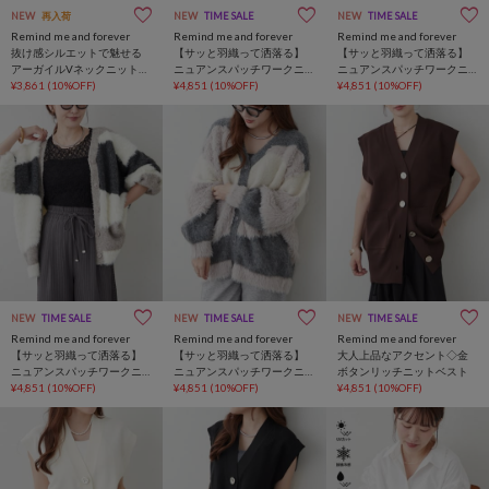
NEW
再入荷
NEW
TIME SALE
NEW
TIME SALE
Remind me and forever
Remind me and forever
Remind me and forever
抜け感シルエットで魅せる
【サッと羽織って洒落る】
【サッと羽織って洒落る】
アーガイルVネックニットカ
ニュアンスパッチワークニ
ニュアンスパッチワークニ
ーデ
¥3,861
(10%OFF)
ットカーデ
¥4,851
(10%OFF)
ットカーデ
¥4,851
(10%OFF)
NEW
TIME SALE
NEW
TIME SALE
NEW
TIME SALE
Remind me and forever
Remind me and forever
Remind me and forever
【サッと羽織って洒落る】
【サッと羽織って洒落る】
大人上品なアクセント◇金
ニュアンスパッチワークニ
ニュアンスパッチワークニ
ボタンリッチニットベスト
ットカーデ
¥4,851
(10%OFF)
ットカーデ
¥4,851
(10%OFF)
¥4,851
(10%OFF)