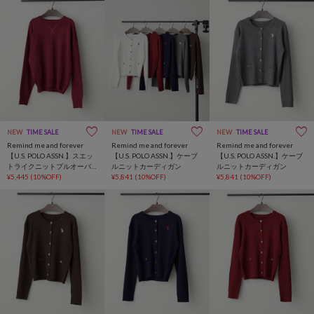
NEW
TIME SALE
NEW
TIME SALE
NEW
TIME SALE
Remind me and forever
Remind me and forever
Remind me and forever
【U.S. POLO ASSN.】スエッ
【U.S. POLO ASSN.】ケーブ
【U.S. POLO ASSN.】ケーブ
トライクニットプルオーバ
ルニットカーディガン
ルニットカーディガン
ー
¥5,445
(10%OFF)
¥5,841
(10%OFF)
¥5,841
(10%OFF)