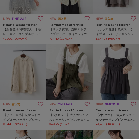
NEW
TIME SALE
NEW
再入荷
NEW
再入荷
Remind me and forever
Remind me and forever
Remind me and forever
【新色登場/即着映え！】裾
【リッチ質感】洗練ストラ
【リッチ質感】洗練ストラ
レースノースリプルオーバ
イプ オーバーサイズシャツ
イプ オーバーサイズシャツ
ー
¥2,552
(20%OFF)
¥5,445
(10%OFF)
¥5,445
(10%OFF)
NEW
再入荷
NEW
TIME SALE
NEW
TIME SALE
Remind me and forever
Remind me and forever
Remind me and forever
【リッチ質感】洗練ストラ
【2枚セット】大人カジュア
【2枚セット】大人カジュア
イプ オーバーサイズシャツ
ルシャーリングビスチェと
ルシャーリングビスチェと
¥5,445
(10%OFF)
シンプルT
¥4,455
(10%OFF)
シンプルT
¥4,455
(10%OFF)