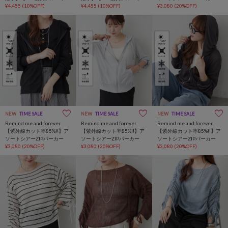
ト】華奢見え袖フリルギャ
¥4,455
(10%OFF)
ト】華奢見え袖フリルギャ
¥4,455
(10%OFF)
¥3,080
(20%OFF)
ザーシャツ
ザーシャツ
NEW
TIME SALE
NEW
TIME SALE
NEW
TIME SALE
Remind me and forever
Remind me and forever
Remind me and forever
【紫外線カット率85%!!】ア
【紫外線カット率85%!!】ア
【紫外線カット率85%!!】ア
ソートシアーZIPパーカー
ソートシアーZIPパーカー
ソートシアーZIPパーカー
¥3,080
(20%OFF)
¥3,080
(20%OFF)
¥3,080
(20%OFF)