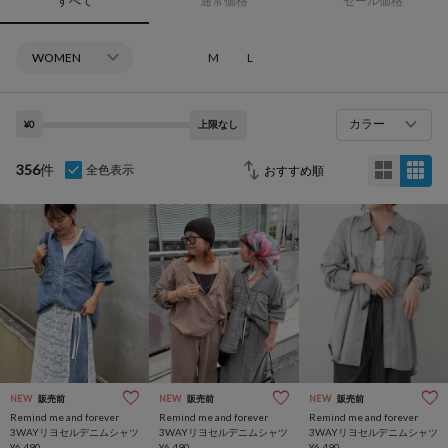
すべて
通常価格
セール価格
M
L
カラー
¥0
上限なし
356
件
全色表示
NEW
販売前
NEW
販売前
NEW
販売前
Remind me and forever
Remind me and forever
Remind me and forever
3WAYリヨセルデニムシャツ
3WAYリヨセルデニムシャツ
3WAYリヨセルデニムシャツ
¥6,490
¥6,490
¥6,490