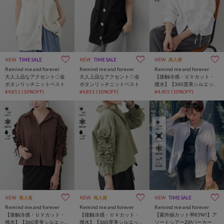
NEW
TIME SALE
NEW
TIME SALE
NEW
再入荷
Remind me and forever
Remind me and forever
Remind me and forever
大人上品なアクセント◇金
大人上品なアクセント◇金
【接触冷感・ＵＶカット・
ボタンリッチニットベスト
ボタンリッチニットベスト
撥水】【360度美シルエッ
¥4,851
(10%OFF)
¥4,851
(10%OFF)
ト】華奢見え袖フリルギャ
¥4,455
(10%OFF)
ザーシャツ
NEW
再入荷
NEW
再入荷
NEW
TIME SALE
Remind me and forever
Remind me and forever
Remind me and forever
【接触冷感・ＵＶカット・
【接触冷感・ＵＶカット・
【紫外線カット率85%!!】ア
撥水】【360度美シルエッ
撥水】【360度美シルエッ
ソートシアーZIPパーカー