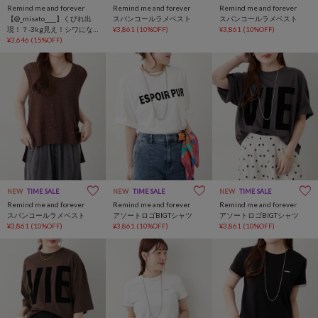
Remind me and forever
Remind me and forever
Remind me and forever
【@_misato____】くびれ出
スパンコールラメベスト
スパンコールラメベスト
現！？-3kg見え！シワにな
¥3,861
(10%OFF)
¥3,861
(10%OFF)
りにくい大人ウエストタッ
¥3,646
(15%OFF)
クブラウス
NEW
TIME SALE
NEW
TIME SALE
NEW
TIME SALE
Remind me and forever
Remind me and forever
Remind me and forever
スパンコールラメベスト
アソートロゴBIGTシャツ
アソートロゴBIGTシャツ
¥3,861
(10%OFF)
¥3,861
(10%OFF)
¥3,861
(10%OFF)