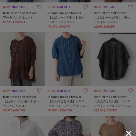
NEW
TIME SALE
NEW
TIME SALE
NEW
TIME SALE
Remind me and forever
Remind me and forever
Remind me and forever
アーガイルポロニット
【上品レースが覗く】裾レ
【上品レースが覗く】裾レ
¥4,840
(10%OFF)
ースイレヘムロンT
ースイレヘムロンT
¥2,970
(6%OFF)
¥2,970
(6%OFF)
NEW
TIME SALE
NEW
TIME SALE
NEW
TIME SALE
Remind me and forever
Remind me and forever
Remind me and forever
【上品レースが覗く】裾レ
【大人のこなれ感】シルエ
【大人のこなれ感】シルエ
ースイレヘムロンT
ッティスモッキング デニム
ッティスモッキング デニム
¥2,970
(6%OFF)
刺繍シャツ
¥3,850
(12%OFF)
刺繍シャツ
¥3,850
(12%OFF)