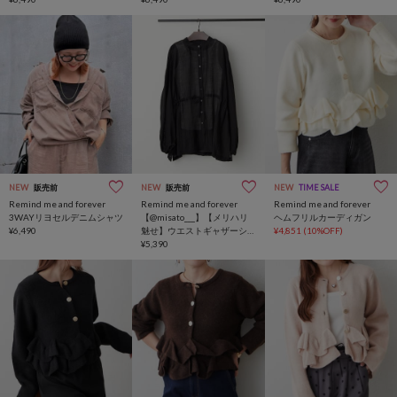
NEW
販売前
NEW
販売前
NEW
TIME SALE
Remind me and forever
Remind me and forever
Remind me and forever
3WAYリヨセルデニムシャツ
【@misato___】【メリハリ
ヘムフリルカーディガン
¥6,490
魅せ】ウエストギャザーシ
¥4,851
(10%OFF)
アーチュニック＋インナー
¥5,390
セット