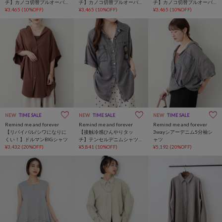
チ】カノコ切替プルオーバ
チ】カノコ切替プルオーバ
チ】カノコ切替プルオーバ
ー
¥3,465
(10%OFF)
ー
¥3,465
(10%OFF)
ー
¥3,465
(10%OFF)
NEW
TIME SALE
NEW
TIME SALE
NEW
TIME SALE
Remind me and forever
Remind me and forever
Remind me and forever
【リバイバル/シワになりに
【接触冷感ひんやりタッ
3wayシアーデニム5分袖シ
くい！】ドルマンBIGシャツ
チ】テンセルデニムシャツ
ャツ
¥3,432
(20%OFF)
ジャケット
¥5,841
(10%OFF)
¥5,192
(20%OFF)