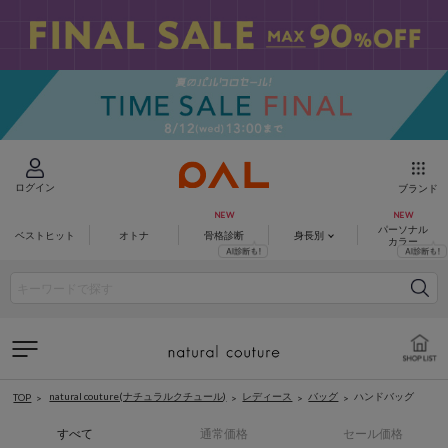
ログイン
ブランド
パーソナル
ベストヒット
オトナ
骨格診断
身長別
カラー
natural couture(ナチュラルクチュール)
レディース
バッグ
ハンドバッグ
TOP
すべて
通常価格
セール価格