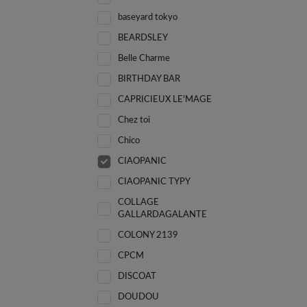
baseyard tokyo
BEARDSLEY
Belle Charme
BIRTHDAY BAR
CAPRICIEUX LE'MAGE
Chez toi
Chico
CIAOPANIC
CIAOPANIC TYPY
COLLAGE
GALLARDAGALANTE
COLONY 2139
CPCM
DISCOAT
DOUDOU