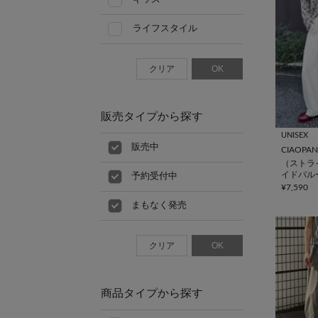
ライフスタイル
クリア
OK
販売タイプから探す
UNISEX
販売中
CIAOPAN
（ストラ
イドバル
予約受付中
ラックス
¥7,590
まもなく発売
クリア
OK
商品タイプから探す