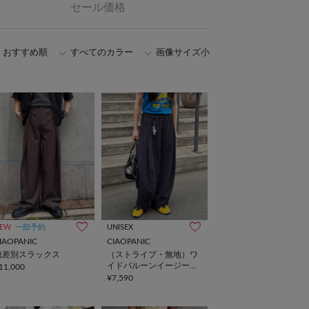
セール価格
おすすめ順
すべてのカラー
画像サイズ小
EW
一部予約
UNISEX
IAOPANIC
CIAOPANIC
無差別スラックス
（ストライプ・無地）ワ
イドバルーンイージース
11,000
ラックス
¥7,590