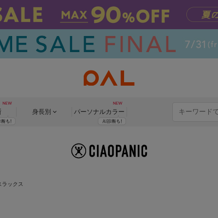
断
身長別
パーソナル
カラー
 スラックス