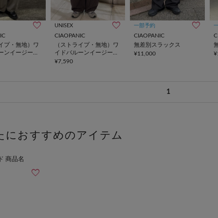
UNISEX
一部予約
IC
CIAOPANIC
CIAOPANIC
C
イプ・無地）ワ
（ストライプ・無地）ワ
無差別スラックス
ーンイージース
イドバルーンイージース
¥11,000
¥
ラックス
¥7,590
1
たにおすすめのアイテム