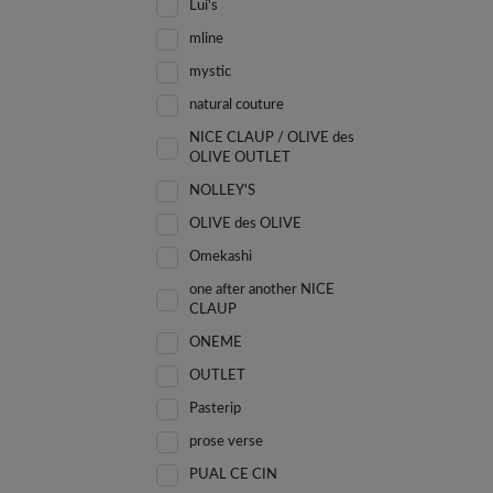
Lui's
mline
mystic
natural couture
NICE CLAUP / OLIVE des
OLIVE OUTLET
NOLLEY'S
OLIVE des OLIVE
Omekashi
one after another NICE
CLAUP
ONEME
OUTLET
Pasterip
prose verse
PUAL CE CIN