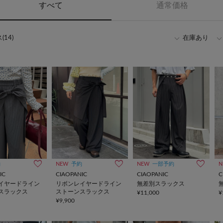
すべて
通常価格
14)
在庫あり
約
NEW
予約
NEW
一部予約
N
IC
CIAOPANIC
CIAOPANIC
C
イヤードライン
リボンレイヤードライン
無差別スラックス
スラックス
ストーンスラックス
¥11,000
¥
¥9,900