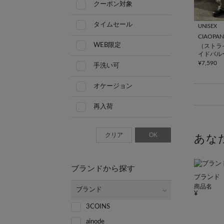
クーポン対象
タイムセール
UNISEX
CIAOPAN
WEB限定
（ストラ
イドバル
ラックス
¥7,590
手洗い可
オケージョン
再入荷
クリア
OK
あな
ブランドから探す
ブランド
商品名
ブランド
3COINS
ainode