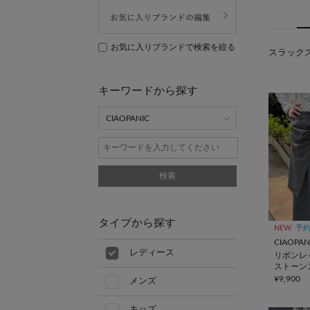
お気に入りブランドで検索を絞る
スラックス(
キーワードから探す
検索
タイプから探す
NEW
予
CIAOPAN
レディース
リボンレ
ストーン
¥9,900
メンズ
キッズ