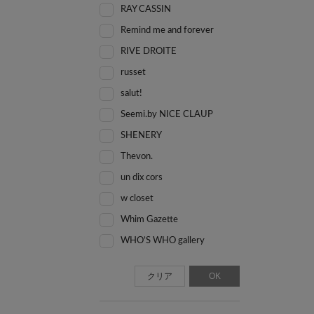
RAY CASSIN
Remind me and forever
RIVE DROITE
russet
salut!
Seemi.by NICE CLAUP
SHENERY
Thevon.
un dix cors
w closet
Whim Gazette
WHO’S WHO gallery
クリア
OK