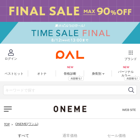
ログイン
ブランド
パーソナル
ベストヒット
オトナ
骨格診断
身長別
カラー
WEB SITE
ONEME(ワンム)
TOP
すべて
通常価格
セール価格