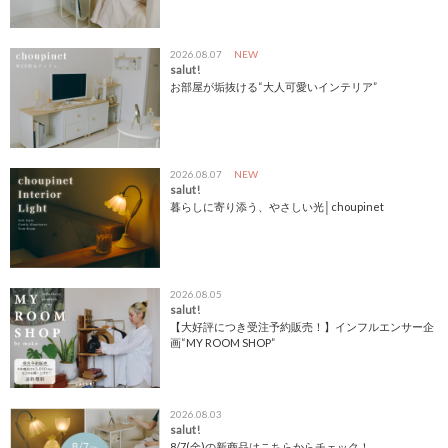
2026.08.07
NEW
salut!
お部屋が垢抜ける“大人可愛いインテリア”
2026.08.07
NEW
salut!
暮らしに寄り添う、やさしい光│choupinet
2026.08.05
salut!
【大好評につき受注予約販売！】インフルエンサー企
画“MY ROOM SHOP”
2026.08.03
salut!
8/7(金)の新商品はこちらからチェック！