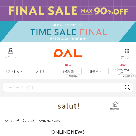
ログイン
ブランド
パーソナル
ベストヒット
オトナ
骨格診断
身長別
カラー
salut!(サリュ)
ONLINE NEWS
TOP
ONLINE NEWS