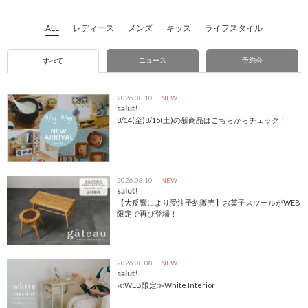
ALL
レディース
メンズ
キッズ
ライフスタイル
ニュース
予約会
すべて
2026.08.10
NEW
salut!
8/14(金)8/15(土)の新商品はこちらからチェック！
2026.08.10
NEW
salut!
【大反響により受注予約販売】お菓子スツールがWEB
限定で再び登場！
2026.08.08
NEW
salut!
≪WEB限定≫White Interior