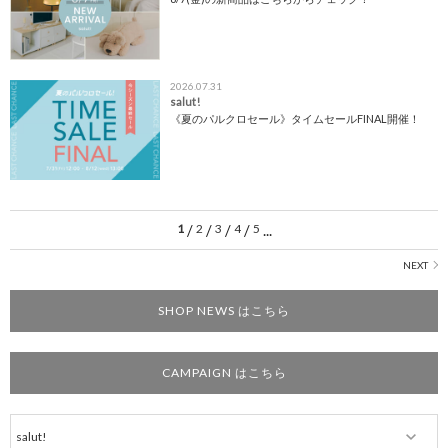
2026.07.31
salut!
《夏のパルクロセール》タイムセールFINAL開催！
1
/
2
/
3
/
4
/
5
...
SHOP NEWS はこちら
CAMPAIGN はこちら