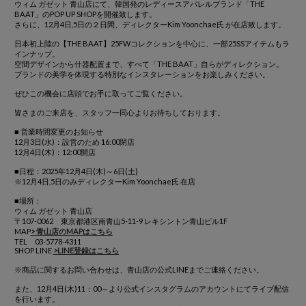
ウィム ガゼット 青山店にて、韓国発のレディースアパレルブランド「THE
BAAT」のPOP UP SHOPを開催致します。
さらに、12月4日,5日の２日間、ディレクターKim Yoonchae氏 が在店致します。
日本初上陸の【THE BAAT】25FWコレクションを中心に、一部25SSアイテムもラ
インナップ。
空間デザインから什器配置まで、すべて「THE BAAT」自らがディレクション。
ブランドの美学を体現する特別なインスタレーションをお楽しみください。
ぜひこの機会に店頭でお手に取ってご覧ください。
皆さまのご来店を、スタッフ一同心よりお待ちしております。
■ 営業時間変更のお知らせ
12月3日(水)：設営のため 16:00閉店
12月4日(木)：12:00開店
■日程：2025年12月4日(木)～6日(土)
※12月4日,5日のみディレクターKim Yoonchae氏 在店
■場所：
ウィム ガゼット 青山店
〒107-0062 東京都港区南青山5-11-9 レキシントン青山ビル1F
MAP
> 青山店のMAPはこちら
TEL 03-5778-4311
SHOP LINE
>LINE登録はこちら
※商品に関するお問い合わせは、青山店の公式LINEまでご連絡ください。
また、12月4日(木)11：00～より公式インスタグラムのアカウントにてライブ配信
を行います。