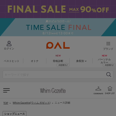
ログイン
ブランド
パーソナル
ベストヒット
オトナ
骨格診断
身長別
カラー
Whim Gazette(ウィム ガゼット)
ニュース詳細
TOP
ショップニュース