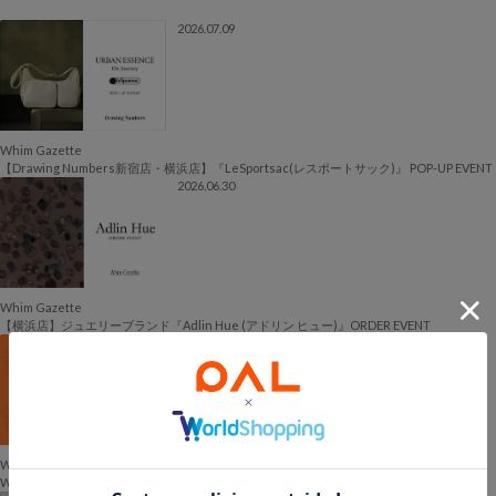
2026.07.09
Whim Gazette
【Drawing Numbers新宿店・横浜店】『LeSportsac(レスポートサック)』 POP-UP EVENT
2026.06.30
Whim Gazette
【横浜店】ジュエリーブランド『Adlin Hue (アドリン ヒュー)』ORDER EVENT
2026.06.22
Whim Gazette
Whim Gazette SUMMER SALE 各店舗のセール日程