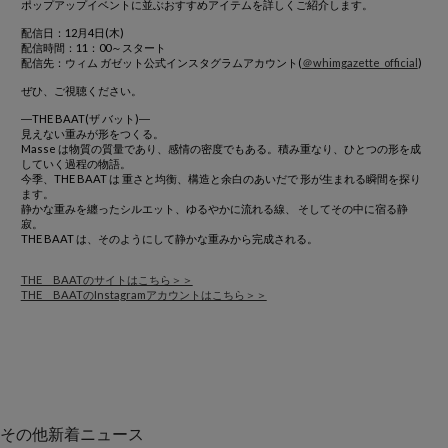
ポップアップイベントに並ぶおすすめアイテムを詳しくご紹介します。
配信日：12月4日(木)
配信時間：11：00～スタート
配信先：ウィム ガゼット公式インスタグラムアカウント(
＠whimgazette_official
)
ぜひ、ご視聴ください。
―THE BAAT(ザ バット)―
見えない重みが形をつくる。
Masse は物質の質量であり、感情の密度でもある。積み重なり、ひとつの形を成
していく過程の物語。
今季、THE BAAT は 重さと均衡、構造と余白のあいだで 形が生まれる瞬間を探り
ます。
静かな重みを纏ったシルエット、ゆるやかに流れる線、 そしてその中に宿る静
寂。
THE BAAT は、そのようにして静かな重みから完成される。
THE BAATのサイトはこちら＞＞
THE BAATのInstagramアカウントはこちら＞＞