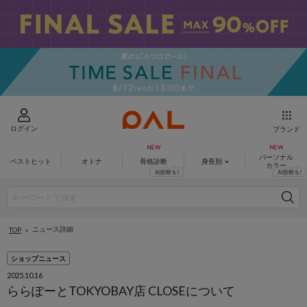
ログイン
ブランド
パーソナル
ベストヒット
オトナ
骨格診断
身長別
カラー
ニュース詳細
TOP
ショップニュース
2025.10.16
ららぽーとTOKYOBAY店 CLOSEについて