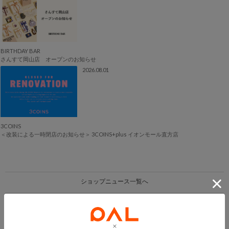
BIRTHDAY BAR
さんすて岡山店 オープンのお知らせ
2026.08.01
3COINS
＜改装による一時閉店のお知らせ＞ 3COINS+plus イオンモール直方店
ショップニュース一覧へ