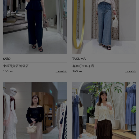
SATO
TAKUMA
東武百貨店 池袋店
有楽町マルイ店
165cm
more>>
160cm
more>>