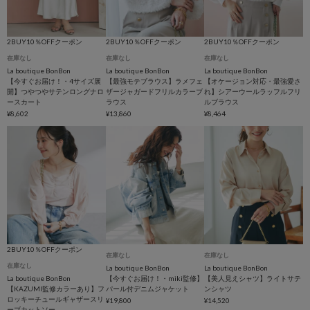
2BUY10％OFFクーポン
2BUY10％OFFクーポン
2BUY10％OFFクーポン
在庫なし
在庫なし
在庫なし
La boutique BonBon
La boutique BonBon
La boutique BonBon
【今すぐお届け！・4サイズ展
【最強モテブラウス】ラメフェ
【オケージョン対応・最強愛さ
開】つやつやサテンロングナロ
ザージャガードフリルカラーブ
れ】シアーウールラッフルフリ
ースカート
ラウス
ルブラウス
¥8,602
¥13,860
¥8,464
2BUY10％OFFクーポン
在庫なし
在庫なし
在庫なし
La boutique BonBon
La boutique BonBon
La boutique BonBon
【今すぐお届け！・miki監修】
【美人見えシャツ】ライトサテ
【KAZUMI監修カラーあり】フ
パール付デニムジャケット
ンシャツ
ロッキーチュールギャザースリ
¥19,800
¥14,520
ーブカットソー