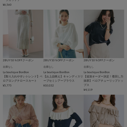
¥6,560
2BUY10％OFFクーポン
2BUY10％OFFクーポン
2BUY10％OFFクーポン
在庫なし
在庫なし
在庫なし
La boutique BonBon
La boutique BonBon
La boutique BonBon
【取り入れやすいトレンド】ベ
【お上品映え】キャンディスリ
【追加オーダー決定！着回し力
ロアロングナロースカート
ーブセミシアーブラウス
抜群】ベロアチューリップトッ
プス
¥5,775
¥10,032
¥4,119