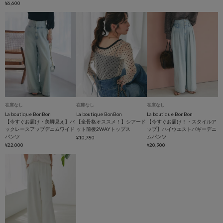
¥6,600
在庫なし
在庫なし
在庫なし
La boutique BonBon
La boutique BonBon
La boutique BonBon
【今すぐお届け・美脚見え】バ
【全骨格オススメ！】シアード
【今すぐお届け！・スタイルア
ックレースアップデニムワイド
ット前後2WAYトップス
ップ】ハイウエストバギーデニ
パンツ
ムパンツ
¥10,780
¥22,000
¥20,900