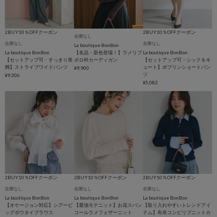
2BUY10％OFFクーポン
2BUY10％OFFクーポン
在庫なし
在庫なし
在庫なし
La boutique BonBon
La boutique BonBon
【名品・新色登場！】ラメリブ
La boutique BonBon
【セットアップ可・すっきり美
ポロ衿カーディガン
【セットアップ可・シック＆キ
脚】ストライプワイドパンツ
ュート】ポプリンショートパン
¥9,900
ツ
¥9,306
¥5,082
2BUY10％OFFクーポン
2BUY10％OFFクーポン
2BUY10％OFFクーポン
在庫なし
在庫なし
在庫なし
La boutique BonBon
La boutique BonBon
La boutique BonBon
【オケージョン対応】シアービ
【最強モテニット】お花スパン
【取り入れやすいトレンドアイ
ッグボウタイブラウス
コールラメフェザーニット
テム】布帛コンビリブニットカ