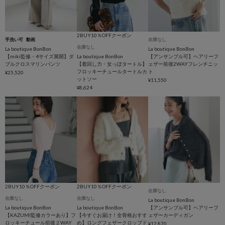
2BUY10％OFFクーポン
手洗い可
動画
在庫なし
在庫なし
La boutique BonBon
La boutique BonBon
【miki監修・4サイズ展開】ダ
La boutique BonBon
【アンサンブル可】ヘアリーフ
ブルクロスマリンパンツ
【着回し力・女っぽタートル】
ェザー前後2WAYフレンチニッ
フロッキーチュールタートルカ
ト
¥25,520
ットソー
¥11,550
¥8,624
2BUY10％OFFクーポン
2BUY10％OFFクーポン
在庫なし
在庫なし
在庫なし
La boutique BonBon
La boutique BonBon
La boutique BonBon
【アンサンブル可】ヘアリーフ
【KAZUMI監修カラーあり】フ
【今すぐお届け！全骨格おすす
ェザーカーディガン
ロッキーチュール前後２WAY
め】ロングフェザークロップド
¥12,870