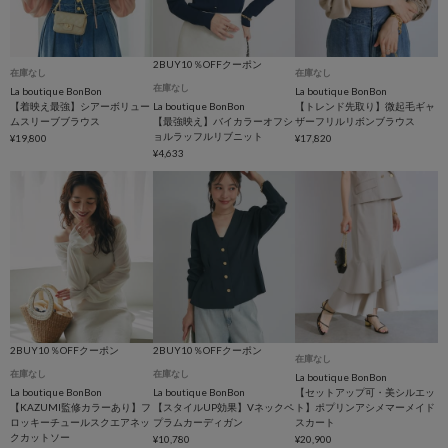
2BUY10％OFFクーポン
在庫なし
在庫なし
在庫なし
La boutique BonBon
La boutique BonBon
【着映え最強】シアーボリュー
La boutique BonBon
【トレンド先取り】微起毛ギャ
ムスリーブブラウス
【最強映え】バイカラーオフシ
ザーフリルリボンブラウス
ョルラッフルリブニット
¥19,800
¥17,820
¥4,633
2BUY10％OFFクーポン
2BUY10％OFFクーポン
在庫なし
在庫なし
在庫なし
La boutique BonBon
La boutique BonBon
La boutique BonBon
【セットアップ可・美シルエッ
【KAZUMI監修カラーあり】フ
【スタイルUP効果】Vネックペ
ト】ポプリンアシメマーメイド
ロッキーチュールスクエアネッ
プラムカーディガン
スカート
クカットソー
¥10,780
¥20,900