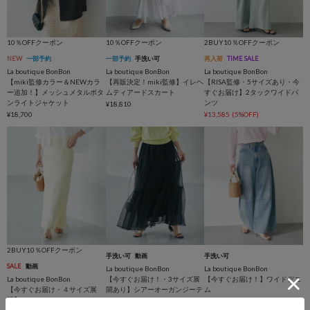
10％OFFクーポン
10％OFFクーポン
2BUY10％OFFクーポン
NEW
一部予約
一部予約
手洗い可
再入荷
TIME SALE
La boutique BonBon
La boutique BonBon
La boutique BonBon
【miki監修カラー＆NEWカラ
【再販決定！miki監修】イレヘ
【RISA監修・5サイズあり・今
ー追加！】メッシュメタルボタ
ムティアードスカート
すぐお届け】2タックワイドパ
ンライトジャケット
ンツ
¥18,810
¥18,700
¥13,585
(5%OFF)
2BUY10％OFFクーポン
手洗い可
動画
手洗い可
SALE
動画
La boutique BonBon
La boutique BonBon
La boutique BonBon
【今すぐお届け！・3サイズ展
【今すぐお届け！】ワイドデニ
【今すぐお届け・４サイズ展
開あり】シアーオーガンジーテ
ム
開】きらきらサテンロングナロ
ィアードスカート
¥16,280