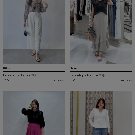
Sana
Riko
La boutique BonBon 本部
La boutique BonBon 本部
163cm
more>>
158cm
more>>