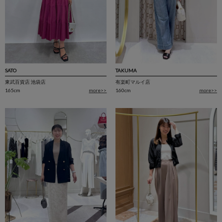
TAKUMA
SATO
有楽町マルイ店
東武百貨店 池袋店
160cm
more>>
165cm
more>>