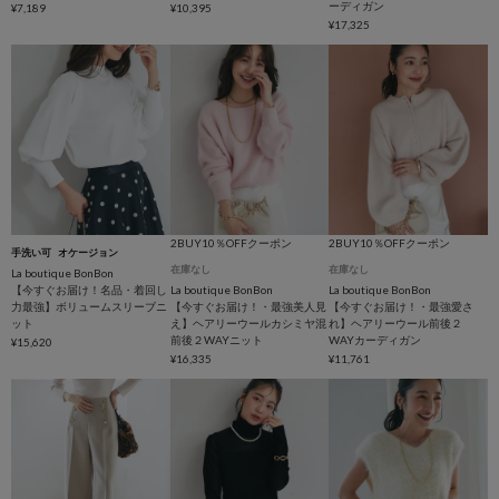
ーディガン
¥7,189
¥10,395
¥17,325
2BUY10％OFFクーポン
2BUY10％OFFクーポン
手洗い可
オケージョン
在庫なし
在庫なし
La boutique BonBon
【今すぐお届け！名品・着回し
La boutique BonBon
La boutique BonBon
力最強】ボリュームスリーブニ
【今すぐお届け！・最強美人見
【今すぐお届け！・最強愛さ
ット
え】ヘアリーウールカシミヤ混
れ】ヘアリーウール前後２
前後２WAYニット
WAYカーディガン
¥15,620
¥16,335
¥11,761