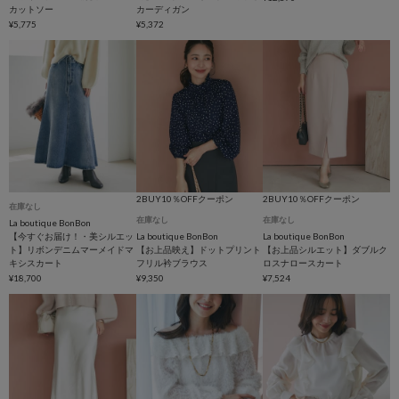
カットソー
カーディガン
¥5,775
¥5,372
2BUY10％OFFクーポン
2BUY10％OFFクーポン
在庫なし
在庫なし
在庫なし
La boutique BonBon
【今すぐお届け！・美シルエッ
La boutique BonBon
La boutique BonBon
ト】リボンデニムマーメイドマ
【お上品映え】ドットプリント
【お上品シルエット】ダブルク
キシスカート
フリル衿ブラウス
ロスナロースカート
¥18,700
¥9,350
¥7,524