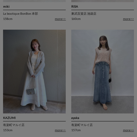
RISA
miki
東武百貨店 池袋店
La boutique BonBon 本部
160cm
more>>
158cm
more>>
ayaka
KAZUMI
有楽町マルイ店
有楽町マルイ店
157cm
more>>
153cm
more>>