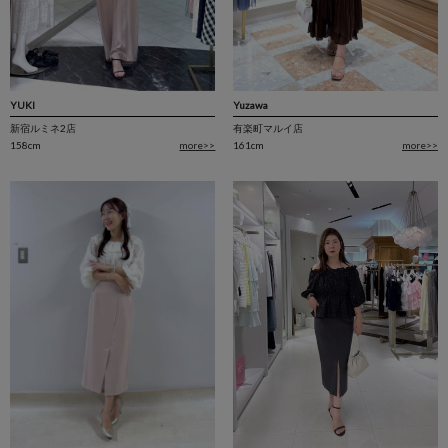
YUKI
Yuzawa
新宿ルミネ2店
有楽町マルイ店
158cm
more>>
161cm
more>>