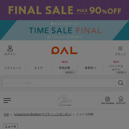
ログイン
ブランド
パーソナル
ベストヒット
オトナ
骨格診断
身長別
カラー
La boutique BonBon(ラブティックボンボン)
ニュース詳細
TOP
ニュース