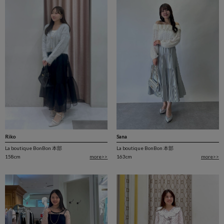
Sana
Riko
La boutique BonBon 本部
La boutique BonBon 本部
163cm
more>>
158cm
more>>