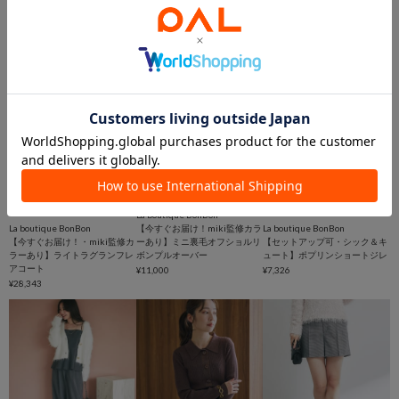
ースカート
¥17,930
¥8,228
(56%OFF)
2BUY10％OFFクーポン
2BUY10％OFFクーポン
在庫なし
在庫なし
在庫なし
La boutique BonBon
La boutique BonBon
【今すぐお届け！miki監修カラ
La boutique BonBon
【今すぐお届け！・miki監修カ
ーあり】ミニ裏毛オフショルリ
【セットアップ可・シック＆キ
ラーあり】ライトラグランフレ
ボンプルオーバー
ュート】ポプリンショートジレ
アコート
¥11,000
¥7,326
¥28,343