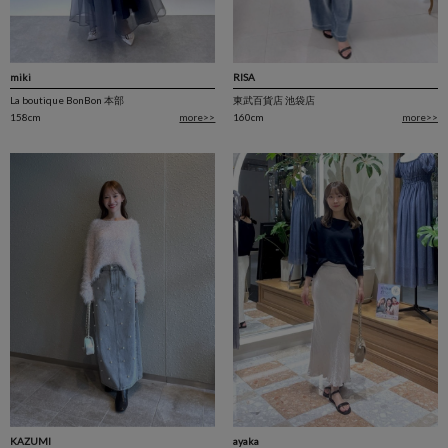
miki
RISA
La boutique BonBon 本部
東武百貨店 池袋店
158cm
more>>
160cm
more>>
ayaka
KAZUMI